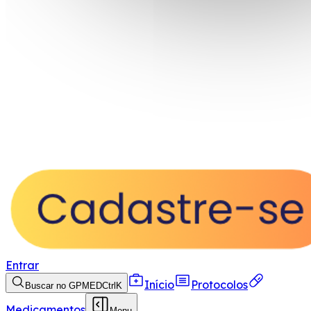
Entrar
Início
Protocolos
Buscar no GPMED
Ctrl
K
Medicamentos
Menu