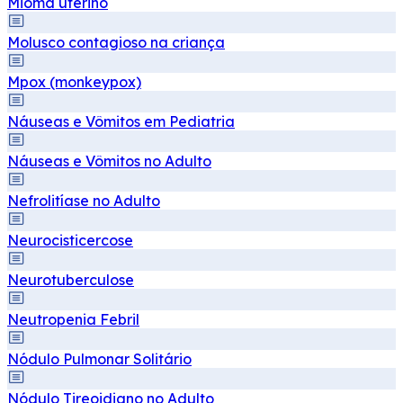
Mioma uterino
Molusco contagioso na criança
Mpox (monkeypox)
Náuseas e Vômitos em Pediatria
Náuseas e Vômitos no Adulto
Nefrolitíase no Adulto
Neurocisticercose
Neurotuberculose
Neutropenia Febril
Nódulo Pulmonar Solitário
Nódulo Tireoidiano no Adulto