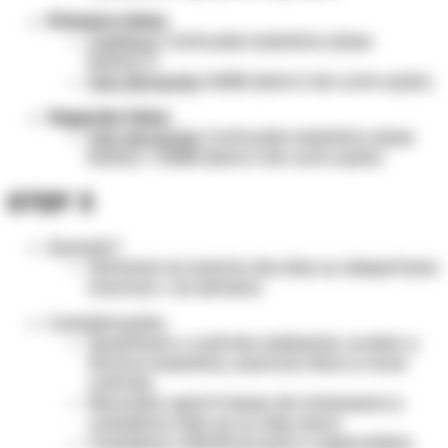
Primeira linha:
Contínuo
: Corticoide inalatório (dose
baixa),
E
Sob demanda:
SABA (beta 2 de curta ação)
Segunda linha:
Sob demanda:
Corticoide inalatório (dose
baixa) +
SABA (beta 2 de curta ação)
STEP 3
Quando?
Sintomas na maioria dos dias ou despertares
noturnos ≥ 1x/semana.
Considerações:
Questionar o controle ambiental, avaliar a
técnica inalatória, exercício físico e rever
controle.
Reavaliar após 3 meses de tratamento e
considerar step up ou step down.
Considerar referência para o especialista.