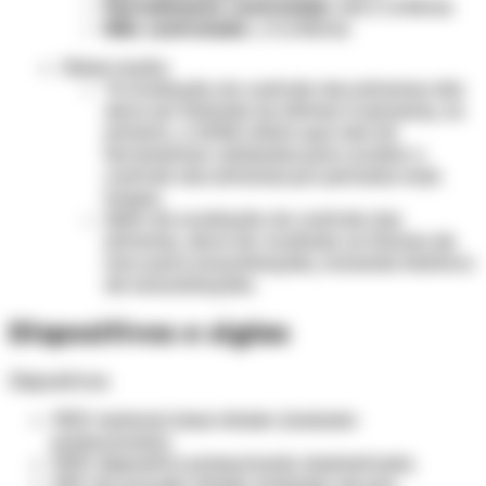
Parcialmente controlado
: até 2 critérios
Não controlado
: ≥ 3 critérios
Observação:
*A avaliação do controle dos sintomas não
deve ser limitada às últimas 4 semanas, no
entanto, o GINA refere que não há
ferramentas validadas para avaliar o
controle dos sintomas por períodos mais
longos.
Além da avaliação do controle dos
sintomas, deve ser avaliado os fatores de
risco para exacerbações, incluindo histórico
de exacerbações.
Dispositivos e siglas
Dispositivos:
MDI: metered dose inhaler (inalador
pressurizado);
DPD: dispositivo pressurizado dosimetrado;
DPI: dry powder inhaler (inalador de pó);