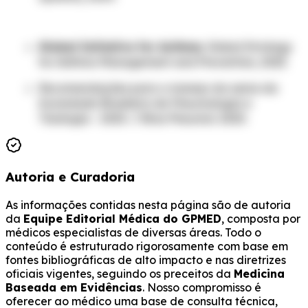
Global Initiative for Asthma
. Global Strategy
for Asthma Management and Prevention, 2023.
Recomendações para o manejo da asma da
Sociedade Brasileira de Pneumologia e
Tisiologia - 2020. J Bras Pneumol. 2020.
Autoria e Curadoria
As informações contidas nesta página são de autoria
da
Equipe Editorial Médica do GPMED
, composta por
médicos especialistas de diversas áreas. Todo o
conteúdo é estruturado rigorosamente com base em
fontes bibliográficas de alto impacto e nas diretrizes
oficiais vigentes, seguindo os preceitos da
Medicina
Baseada em Evidências
. Nosso compromisso é
oferecer ao médico uma base de consulta técnica,