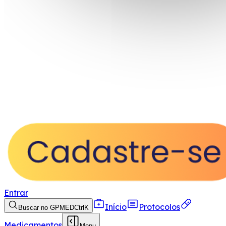
Entrar
Início
Protocolos
Buscar no GPMED
Ctrl
K
Medicamentos
Menu