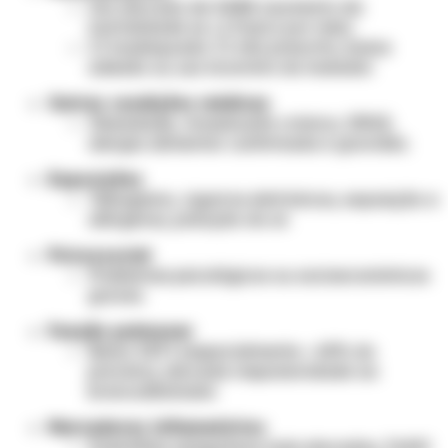
Uso elevado de SABA (aumento da
mortalidade se ≥1 frasco por mês)
CI inadequado: CI não prescrito, baixa
adesão ou uso incorreto do inalador.
Outras condições médicas
Obesidade, rinossinusite crônica, DRGE,
alergia alimentar confirmada e gravidez.
Exposições
Tabagismo, cigarros eletrônicos, exposição a
alérgenos, poluição do ar.
Psicossocial
Problemas psicológicos ou socioeconômicos
graves.
Função pulmonar
Baixo VEF1 (especialmente < 60% do
previsto), elevada responsividade ao
broncodilatador.
Marcadores inflamatórios
Eosinófilos sanguíneos mais elevados, FeNO