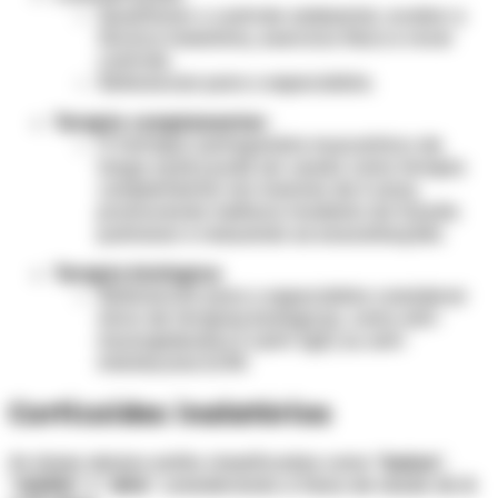
Questionar o controle ambiental, avaliar a
técnica inalatória, exercício físico e rever
controle.
Referenciar para o especialista.
Terapia complementar:
O tiotrópio (antagonista muscarínico de
longa ação) pode ser usado como terapia
complementar em maiores de 6 anos,
promovendo melhora modesta da função
pulmonar e reduzindo as exacerbações.
Terapia biológica:
Referenciar para o especialista considerar
início de terapias biológicas, como anti-
imunoglobulina E (anti-IgE) ou anti-
interleucina 5/5R.
Corticoides inalatórios
As doses abaixo estão classificadas como "
baixa
",
"
média
" e "
alta
" considerando a faixa de idade de
6