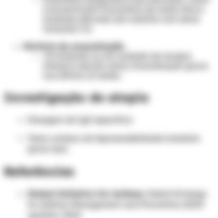
(concentração fracionária de óxido nítrico
exalado) elevado (em adultos com asma
tomando CI).
História de exacerbação
Já intubado ou em unidade de terapia
intensiva devido asma; Exacerbação grave
nos últimos 12 meses.
Investigação de atopia
Dosagem de IgE específica
Teste cutâneo de hipersensibilidade imediata
(prick test)
Referências
Global Initiative for Asthma
. Global Strategy
for Asthma Management and Prevention (2024
update), 2024.