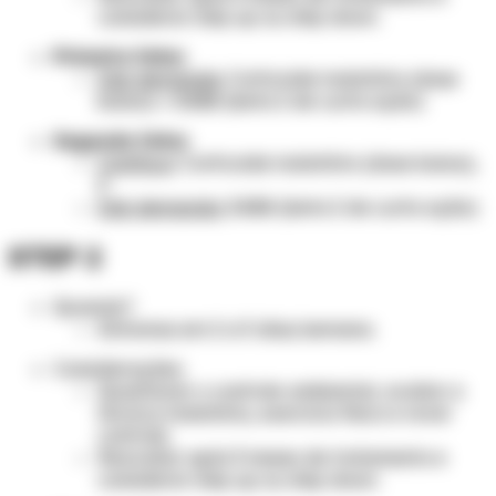
considerar step up ou step down.
Primeira linha:
Sob demanda:
Corticoide inalatório (dose
baixa) + SABA (beta 2 de curta ação)
Segunda linha:
Contínuo
: Corticoide inalatório (dose baixa),
E
Sob demanda:
SABA (beta 2 de curta ação)
STEP 2
Quando?
Sintomas em 2 a 5 dias/semana.
Considerações:
Questionar o controle ambiental, avaliar a
técnica inalatória, exercício físico e rever
controle.
Reavaliar após 3 meses de tratamento e
considerar step up ou step down.