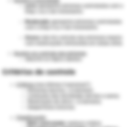
Leve
: apresenta sintomas controlados com o
Step 1 ou 2 de tratamento.
Moderada
: apresenta sintomas controlados
com o Step 3 ou 4 de tratamento.
Grave
: não há controle dos sintomas mesmo
com medicações otimizadas em doses altas.
Quanto ao controle dos sintomas
Descrito no tópico abaixo.
Critérios de controle
Critérios
(nas últimas 4 semanas*):
Sintomas diurnos > 2/semana;
Limitação das atividades devido a asma;
Medicação de alívio > 2/semana;
Despertares noturnos.
Classificação
:
Bem controlado
: nenhum critério