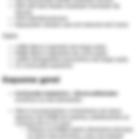
SMI: soft mist inhaler (inalador formador de
névoa)
HFA: hidrofluoralcano
Espaçador: sempre usar em menores de 5 anos.
Siglas:
LABA: Beta 2 agonista de longa ação.
SABA: Beta 2 agonistas de curta ação.
LAMA: Antagonista muscarínico de longa ação.
CI: Corticoide inalatório.
Esquema geral
Corticoide inalatório + Broncodilatador
(contínuo ou sob demanda)
Não é recomendado o tratamento da asma
apenas com SABA em adultos, adolescentes ou
crianças de 6 a 11 anos.
Embora os SABAs sejam altamente eficazes
no alívio dos sintomas, o seu uso isolado