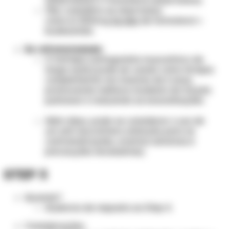
(dose baixa)
+
Formoterol (dose baixa)
Obs
: considera-se dose baixa
como 6/100mcg
2x/dia
de formoterol +
budesonida.
Se refratariedade:
O tiotrópio (antagonista muscarínico de
longa ação) pode ser usado como terapia
complementar em maiores de 6 anos,
promovendo melhora modesta da função
pulmonar e reduzindo as exacerbações.
Além disso, pode-se considerar o uso de
um anti-leucotrieno (atenção para as
contraindicações, eventos adversos e
precauções necessárias).
STEP 5
Quando?
Ausência de resposta ao Step 4.
Considerações: