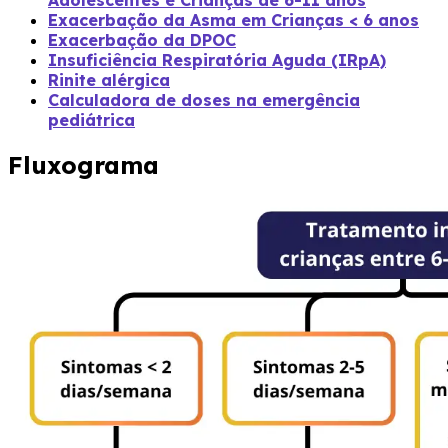
Adolescentes e Crianças de 6-11 anos
Exacerbação da Asma em Crianças < 6 anos
Exacerbação da DPOC
Insuficiência Respiratória Aguda (IRpA)
Rinite alérgica
Calculadora de doses na emergência
pediátrica
Fluxograma