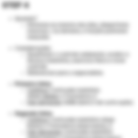
STEP 4
Quando?
Sintomas na maioria dos dias, despertares
noturnos ≥ 1x/semana, e função pulmonar
reduzida.
Considerações:
Questionar o controle ambiental, avaliar a
técnica inalatória, exercício físico e rever
controle.
Referenciar para o especialista.
Primeira linha:
Contínuo
: Corticoide inalatório
(dose
média
)
+
Formoterol
,
E
Sob demanda
: SABA (beta 2 de curta ação)
Segunda linha:
Contínuo
: Corticoide inalatório (dose
baixa)
+
Formoterol (dose baixa),
E
Sob demanda
: Corticoide inalatório