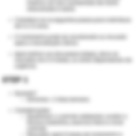
mostrou um risco aumentado de morte
relacionada à asma.
Considera-se os seguintes passos para indivíduos
de 6 a 11 anos.
O tratamento pode ser escalonado ou recuado
após a reavaliação clínica.
Após instituir um dos passos (steps), deve-se
reavaliar em 2-3 meses, ou antes dependendo da
urgência.
STEP 1
Quando?
Sintomas < 2 dias/semana.
Considerações:
Questionar o controle ambiental, avaliar a
técnica inalatória, exercício físico e rever
controle.
Reavaliar após 3 meses de tratamento e