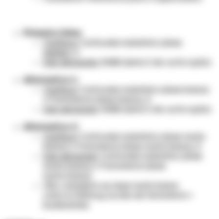
Primeira linha:
Contínuo
: Corticoide inalatório (dose
média
),
E
Sob demanda:
SABA (beta 2 de curta ação)
Alternativa 1:
Contínuo
: Corticoide inalatório (dose baixa)
+
Formoterol (dose baixa)
,
E
Sob demanda
: SABA (beta 2 de curta ação)
Alternativa 2:
Contínuo
: Corticoide inalatório (dose muito
baixa)
+
Formoterol
(dose muito
baixa
)
,
E
Sob demanda
:
Corticoide inalatório (dose
muito
baixa
)
+
Formoterol
(dose
muito
baixa
)
Obs
: considera-se dose muito baixa
como
6/100mcg 1x/dia
de formoterol +
budesonida.