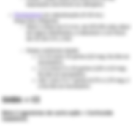
exposição inevitável ao alérgeno.
Formoterol
sol. nebulização
(fr 20 mL)
5mg/1mL/20gotas
Diluir a dose em 3-4 mL de SF0,9% (não diluir
em água destilada), e nebulizar a um fluxo
de O2 de 6-8 L/min.
Doses conforme idade:
6 a 12 anos: 10 gotas (2,5 mg), 3x/dia se
necessário.
1 a 6 anos: 5 a 10 gotas (1,25 a 2,5 mg),
3x/dia se necessário.
até 1 ano: 3 a 7 gotas (0,75 a 1,75 mg), 2
a 3x/dia se necessário.
SABA + CI
Beta 2 agonistas de curta ação + Corticoide
inalatório.