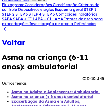
Fluxograma
Considerações
Classificação
Critérios de
controle
Dispositivos e siglas
Esquema geral
STEP 1
STEP 2
STEP 3
STEP 4
STEP 5
Corticoides inalatórios
SABA
SABA + CI
LABA + CI
LAMA
Fatores de risco para
exacerbações
Investigação de atopia
Referências
Voltar
Asma na criança (6-11
anos): ambulatorial
CID-10: J45
Outros temas:
Asma no Adulto e Adolescente: Ambulatorial
Asma na criança (< 6 anos): ambulatorial
Exacerbação da Asma em Adultos,