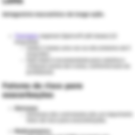
LAMA
Antagonista muscarínico de longa ação.
Tiotrópio
respimat (Spiriva®) (60 doses) 2,5
mcg/dose
Inalar 2 doses uma vez ao dia (máximo de 5
mcg/dia).
Essa dose é recomendada para adultos e
crianças acima de 6 anos, conforme bula do
profissional.
Fatores de risco para
exacerbações
Sintomas
Sintomas não controlados são um importante
fator de risco para exacerbações.
Medicamentos