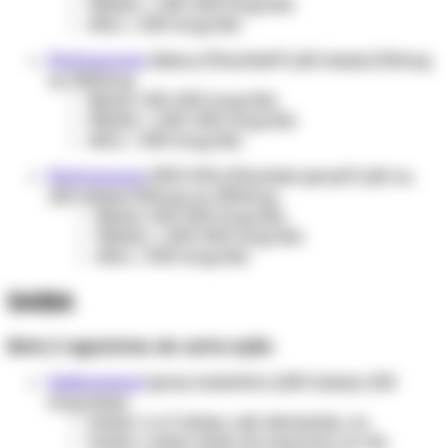
Média: > 100-200 mcg/dia
Alta: > 200 mcg/dia
Fluticasona
diskus (Flixotide®) (60 doses) 50mcg
ou 250mcg
Baixa: 100-200 mcg/dia
Média: > 200-400 mcg/dia
Alta: > 400 mcg/dia
Fluticasona
DPD HFA (Flixotide spray®) (60 ou
120 doses) 50mcg ou 250mcg
Baixa: 100-200 mcg/dia
Média: > 200-500 mcg/dia
Alta: > 500 mcg/dia
SABA
Beta 2 agonistas de curta ação
Salbutamol
spray inalatório (200 doses) 100
mcg/dose
Inalar 1 a 2 doses, sob demanda, ou
Inalar 1 dose antes do exercício ou da