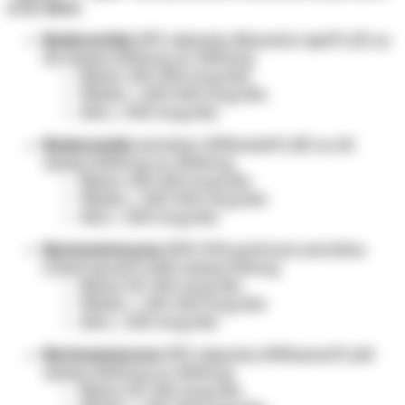
a 11 anos.
Budesonida
DPI cápsulas (Busonid caps®) (15 ou
60 doses) 200mcg ou 400mcg
Baixa: 100-200 mcg/dia
Média: > 200-500 mcg/dia
Alta: > 500 mcg/dia
Budesonida
aerolizer (Miflonide®) (30 ou 60
doses) 200mcg ou 400mcg
Baixa: 100-200 mcg/dia
Média: > 200-500 mcg/dia
Alta: > 500 mcg/dia
Beclometasona
DPD HFA partícula extrafina
(Clenil spray®) (200 doses) 50mcg
Baixa: 50-100 mcg/dia
Média: > 100-200 mcg/dia
Alta: > 200 mcg/dia
Beclometasona
DPI cápsulas (Miflasona®) (60
doses) 200mcg ou 400mcg
Baixa: 50-100 mcg/dia