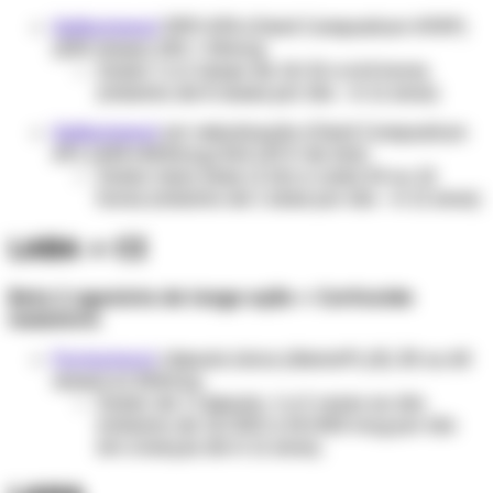
Salbutamol
DPD HFA (Clenil Compositum HFA®)
(200 doses) 100 + 50mcg
Inalar 1 a 2 doses de 12/12 a 6/6 horas
(máximo de 8 doses por dia - 6-11 anos)
Salbutamol
sol. nebulização (Clenil Compositum
A®) 1.600+800mcg/2ml (10 fr de 2ml)
Inalar meia dose (1 ml) a cada 24 ou 12
horas (máximo de 1 dose por dia - 6-11 anos)
LABA + CI
Beta 2 agonista de longa ação + Corticoide
inalatório
Formoterol
cápsula única (Alenia®) (15, 30 ou 60
doses) 6/100mcg
Inalar de 1 cápsula, 1 a 2 vezes ao dia
(máximo de 12/200 a 24/400 mcg por dia
em crianças de 6-11 anos).