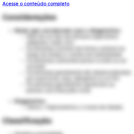
Acesse o conteúdo completo
Considerações
Sinais que corroboram com o diagnóstico:
Mais de um tipo de sintoma respiratório
(dispneia, tosse, etc)
Os sintomas ocorrem de forma variável ao
longo do tempo e variam em intensidade
Os sintomas costumam piorar à noite ou ao
acordar
Os sintomas geralmente são desencadeados
por exercícios, risos, alérgenos ou ar frio
Os sintomas geralmente aparecem ou
pioram com infecções virais
Diagnóstico:
Clínico + Espirometria (> 6 anos de idade)
Classificação
Quanto a gravidade