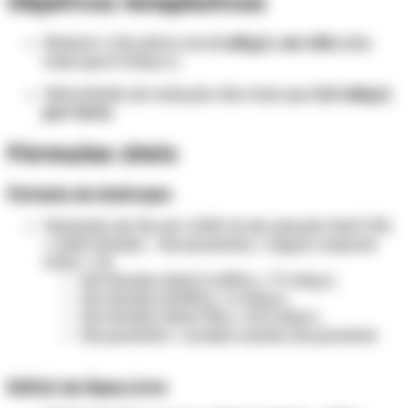
Objetivos terapêuticos
Reduzir o Na sérico em
6 mEq/L em 24h
(não
mais que 8 mEq/L).
Velocidade de redução não mais que
0,5 mEq/L
por hora.
Fórmulas úteis
Fórmula de Androgue
Variação de Na em 1.000 ml de solução NaCl X%
= {(Na infusão - Na paciente) / (água corporal
total + 1)}
Na infusão (NaCl 0,45%) = 77 mEq/L
Na infusão (SG5%) = 0 mEq/L
Na infusão (NaCl 3%) = 511 mEq/L
Na paciente = avaliar exame do paciente
Déficit de Água Livre