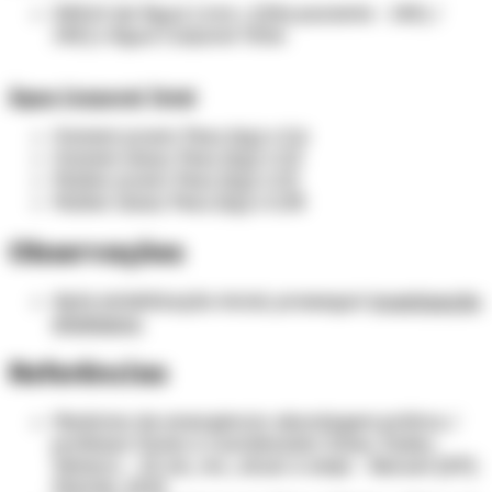
Déficit de Água Livre = [(Na paciente - 140) /
140] x Água Corporal Total.
Água Corporal Total
Homem jovem: Peso (kg) x 0,6
Homem idoso: Peso (kg) x 0,5
Mulher jovem: Peso (kg) x 0,5
Mulher idosa: Peso (kg) x 0,45
Observações
Após estabilização inicial, prosseguir
investigação
etiológica.
Referências
Medicina de emergência: abordagem prática /
professor titular e coordenador Irineu Tadeu
Velasco. - 13. ed., rev., atual. e ampl. - Barueri [SP]:
Manole, 2019.