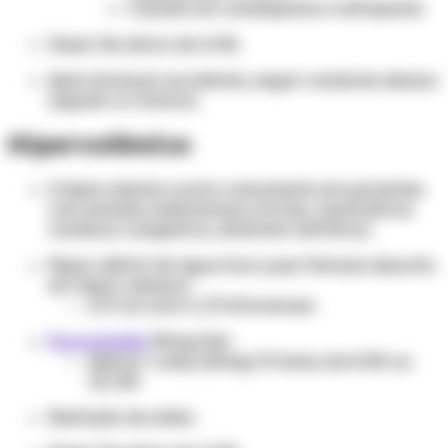
Cautela em cardiopatas e nefropatas
Dosar Na sérico de 4/4h.
Após alcançar euvolemia, seguir condutas abaixo
(aguda vs crônica).
Hipervolêmico
A hipervolemia ocorre comumente em pacientes
com estados edematosos (cirrose, insuficiência
cardíaca congestiva, síndrome nefrótica)
Repor déficit de água livre (usar fórmula descrita
em tópico abaixo)
2/3 via oral e 1/3 intravenoso
Furosemida
20mg/2ml
Aplicar 1 amp (20mg) IV bolus de 8/8h ou
12/12h
Restrição de sódio.