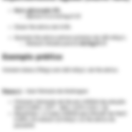
Soro glicosado 5%
Aplicar 3 a 6 ml/kg/h IV
Dosar Na sérico de 4/4h.
Quando Na sérico estiver próximo de 145 mEq/L:
Reduzir infusão para
1 ml/kg/h
IV
Exemplo prático
Homem idoso (70kg) com 160 mEq/L de Na sérico.
Passo 1
– Usar fórmula de Androgue:
Fórmula: Variação de Na em 1.000ml de solução
NaCl 0,45% = {(77 - 160) / [(70 x 0,5) + 1]}
Resultado = a cada 1.000ml que infundir de NaCl
0,45%, irá reduzir 2,3 mEq/L no Na sérico do
paciente