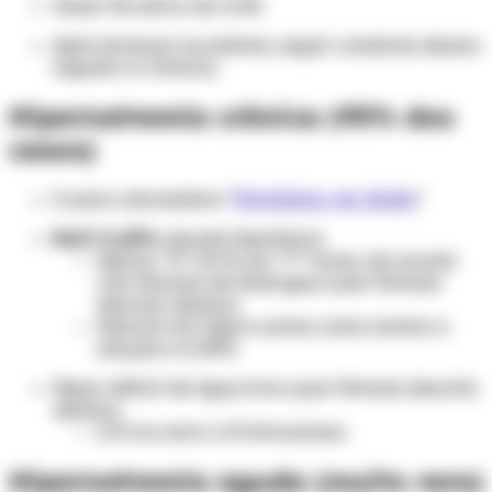
Dosar Na sérico de 4/4h.
Após alcançar euvolemia, seguir condutas abaixo
(aguda vs crônica).
Hipernatremia crônica (95% dos
casos)
Ir para calculadora "
Distúrbios do Sódio
"
NaCl 0,45%
solução hipotônica
Aplicar “X” ml IV, em “Y” horas, de acordo
com fórmula de Androgue (usar fórmula
descrita abaixo)
Descrito em tópico acima como montar a
solução a 0,45%.
Repor déficit de água livre (usar fórmula descrita
abaixo)
2/3 via oral e 1/3 intravenoso
Hipernatremia aguda (muito raro)