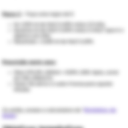
Passo 2
– Faça uma regra de 3:
Se 1.000 ml de NaCl 0,45% reduz 2,3 mEq
Quantos ml de NaCl 0,45% reduz 6 mEq? (que é o
objetivo em 24h)
Resultado = 2.608 ml de NaCl 0,45%
Prescrição neste caso:
Diluir SF0,9% 1.300ml + SG5% 1.300. Após, correr
em 24h (108ml/h)
Dosar Na sérico a cada 4 horas para ajustar
infusão
Ou então, acesse a calculadora de "
Distúrbios do
Sódio
"