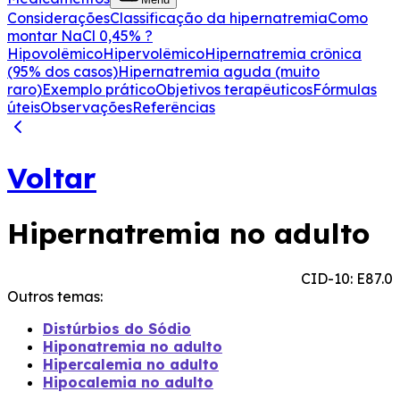
Considerações
Classificação da hipernatremia
Como
montar NaCl 0,45% ?
Hipovolêmico
Hipervolêmico
Hipernatremia crônica
(95% dos casos)
Hipernatremia aguda (muito
raro)
Exemplo prático
Objetivos terapêuticos
Fórmulas
úteis
Observações
Referências
Voltar
Hipernatremia no adulto
CID-10: E87.0
Outros temas:
Distúrbios do Sódio
Hiponatremia no adulto
Hipercalemia no adulto
Hipocalemia no adulto