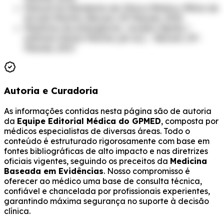
Manual do Residente de Clínica Médica. Milton de
Arruda Martins, Barueri, SP. Manole, 2015.
Medicina de emergência : revisão rápida /
editores Herlon Martins...[et al.]. – Barueri, SP :
Manole, 2017.
Autoria e Curadoria
As informações contidas nesta página são de autoria
da
Equipe Editorial Médica do GPMED
, composta por
médicos especialistas de diversas áreas. Todo o
conteúdo é estruturado rigorosamente com base em
fontes bibliográficas de alto impacto e nas diretrizes
oficiais vigentes, seguindo os preceitos da
Medicina
Baseada em Evidências
. Nosso compromisso é
oferecer ao médico uma base de consulta técnica,
confiável e chancelada por profissionais experientes,
garantindo máxima segurança no suporte à decisão
clínica.