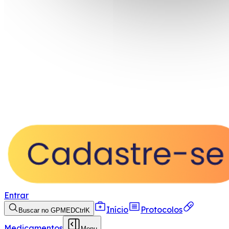
Entrar
Início
Protocolos
Buscar no GPMED
Ctrl
K
Medicamentos
Menu