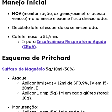
Manejo inicial
MOV
(monitorização, oxigênio/oxímetro, acesso
venoso) + anamnese e exame físico direcionados.
Decúbito lateral esquerdo ou semi-sentada.
Cateter nasal a 5L/min.
Ir para
Insuficiência Respiratória Aguda
(IRpA)
.
Esquema de Pritchard
Sulfato de Magnésio
5g/10ml (50%)
Ataque:
Aplicar 8ml (4g) + 12ml de SF0,9%, IV em 15-
20min, E
Aplicar 1 amp (5g) IM em cada glúteo (total:
10g).
Manutenção:
Aplicar 1 amp (5g) IM a cada 4h.