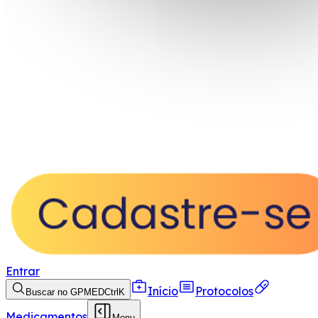
Entrar
Início
Protocolos
Buscar no GPMED
Ctrl
K
Medicamentos
Menu