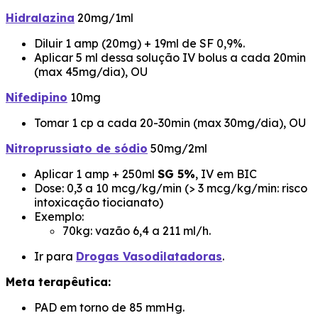
Hidralazina
20mg/1ml
Diluir 1 amp (20mg) + 19ml de SF 0,9%.
Aplicar 5 ml dessa solução IV bolus a cada 20min
(max 45mg/dia), OU
Nifedipino
10mg
Tomar 1 cp a cada 20-30min (max 30mg/dia), OU
Nitroprussiato de sódio
50mg/2ml
Aplicar 1 amp + 250ml
SG 5%
, IV em BIC
Dose: 0,3 a 10 mcg/kg/min (> 3 mcg/kg/min: risco
intoxicação tiocianato)
Exemplo:
70kg: vazão 6,4 a 211 ml/h.
Ir para
Drogas Vasodilatadoras
.
Meta terapêutica:
PAD em torno de 85 mmHg.