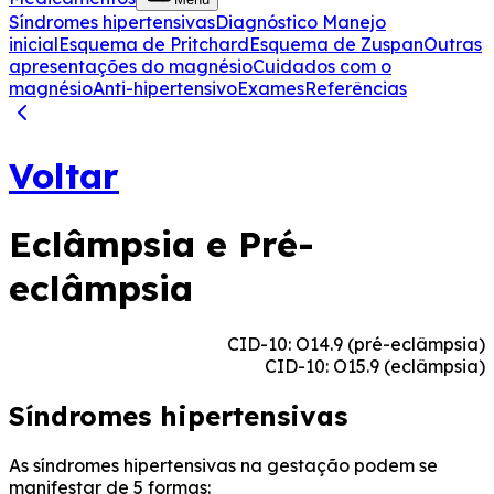
Síndromes hipertensivas
Diagnóstico
Manejo
inicial
Esquema de Pritchard
Esquema de Zuspan
Outras
apresentações do magnésio
Cuidados com o
magnésio
Anti-hipertensivo
Exames
Referências
Voltar
Eclâmpsia e Pré-
eclâmpsia
CID-10: O14.9 (pré-eclâmpsia)
CID-10: O15.9 (eclâmpsia)
Síndromes hipertensivas
As síndromes hipertensivas na gestação podem se
manifestar de 5 formas: