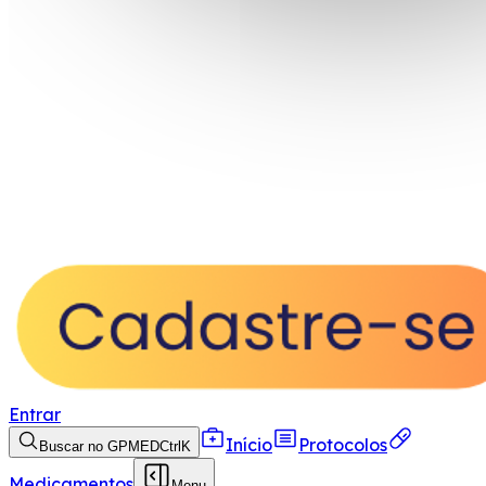
Entrar
Início
Protocolos
Buscar no GPMED
Ctrl
K
Medicamentos
Menu