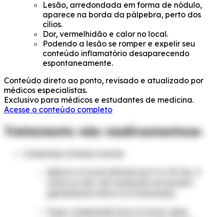
Lesão, arredondada em forma de nódulo,
aparece na borda da pálpebra, perto dos
cílios.
Dor, vermelhidão e calor no local.
Podendo a lesão se romper e expelir seu
conteúdo inflamatório desaparecendo
espontaneamente.
Conteúdo direto ao ponto, revisado e atualizado por
médicos especialistas.
Exclusivo para médicos e estudantes de medicina.
Acesse o conteúdo completo
Tratamento não medicamentoso
Compressa úmidas mornas
Aplicar no local afetado por 5 a 10 min, 4
vezes ao dia, até resolução do quadro
(geralmente entre 2 e 8 semanas);
Fazer compressão leve no local, após