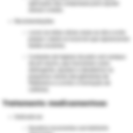
aplicação das compressas para ajudar
drenar a lesão.
Recomendações:
Lavar as mãos várias vezes ao dia e evite
passar o dedo no local em que apareceram
lesões oculares;
Cuidados de higiene da pele com xampus
de pH neutro, que funcionam como
detergente, ajudam a desobstruir os
pequenos canais das glândulas de
Meibômio e a evitar a formação de
calázios;
Tratamento medicamentoso
Indicado se:
Quadros recorrentes com blefarite