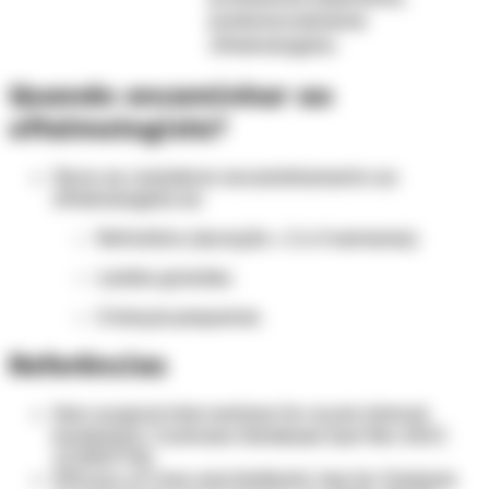
preferencialmente
oftalmologista.
Quando encaminhar ao
oftalmologista?
Deve-se considerar encaminhamento ao
oftalmologista se:
Refratário (duração > 2 a 4 semanas).
Lesões grandes.
Crianças pequenas.
Referências
Non-surgical interventions for acute internal
hordeolum. Cochrane Database Syst Rev 2017;
1:CD007742.
Efficacy of Care and Antibiotic Use for Chalazia