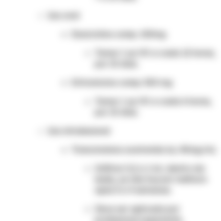
Uso oral:
Doxiciclina comp. 100mg
Tomar 1 cp VO a cada 12 horas,
por 10 dias.
Eritromicina comp. 500 mg
Tomar 1 cp VO a cada 6 horas,
por 10 dias.
Uso intralesional
Triancinolona acetonida inj. 40mg/mL
Infiltrar 0,2 a 1 mL dentro da
lesão, se não houver melhora
após 3 a 4 semanas.
Deve ser aplicado por
profissional experiente,