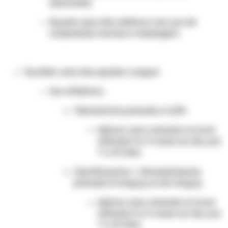
associada;
Quadro que não melhora com uso de
compressas mornas e massagem.
Escolher uma das opções a seguir:
Uso oftálmico:
Tobramicina pomada a 0,3%
Aplicar uma camada no local
afetado 3 a 4 vezes ao dia, por
7 a 10 dias.
Ciprofloxacino + Dexametasona
pomada 3+1mg/g ou 3,5+1mg/g
Aplicar uma camada no local
afetado 3 a 4 vezes ao dia, por
7 a 10 dias.