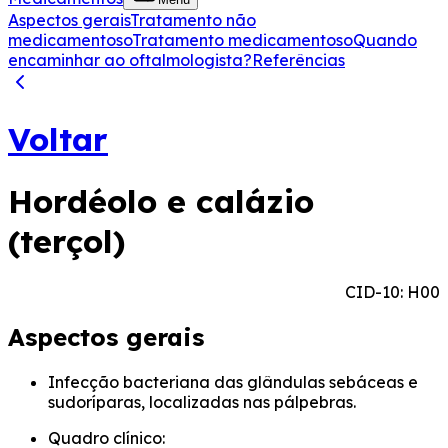
Aspectos gerais
Tratamento não
medicamentoso
Tratamento medicamentoso
Quando
encaminhar ao oftalmologista?
Referências
Voltar
Hordéolo e calázio
(terçol)
CID-10: H00
Aspectos gerais
Infecção bacteriana das glândulas sebáceas e
sudoríparas, localizadas nas pálpebras.
Quadro clínico: