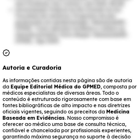
and Hordeola. Eye Contact Lens 2022; 48:162.
Universidade Federal do Rio Grande do Sul.
Faculdad de medicina. Programa de pós-
graduação em epidemiologia. TelessaúdeRS-
UFRGS. Como abordar hordéolo e calázio na
atenção primária. Porto Alegre: TelessaúdeRS-
UFRGS, Ago 2020.
Autoria e Curadoria
As informações contidas nesta página são de autoria
da
Equipe Editorial Médica do GPMED
, composta por
médicos especialistas de diversas áreas. Todo o
conteúdo é estruturado rigorosamente com base em
fontes bibliográficas de alto impacto e nas diretrizes
oficiais vigentes, seguindo os preceitos da
Medicina
Baseada em Evidências
. Nosso compromisso é
oferecer ao médico uma base de consulta técnica,
confiável e chancelada por profissionais experientes,
garantindo máxima segurança no suporte à decisão