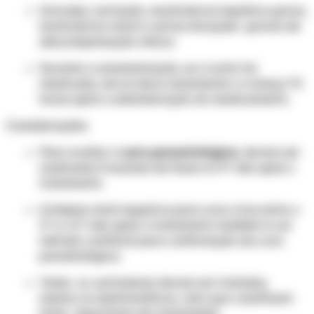
Gravidez, lactação, insuficiência hepática grave,
insuficiência renal e outras situações graves de
descompensação clínica.
Durante a amamentação, se a nutriz for
medicada, ela só deve amamentar a criança 72
horas após a administração do medicamento.
Considerações:
Para avaliar a
cura parasitológica
, devem ser
realizados 3 exames de fezes no 4º mês após o
tratamento.
A biópsia retal negativa para ovos vivos entre o
4º e o 6º mês após o tratamento também é um
método confiável para confirmação da cura
parasitológica.
Todos os portadores devem ser tratados,
mesmo os assintomáticos, visto que constituem
fonte importante de transmissão.