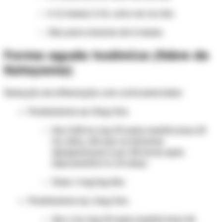
6-11 meses: 2 mL uma vez ao dia.
Obs: para maiores de 6 meses.
Forma aguda toxêmica (febre de
Katayama)
Redução da inflamação com corticosteroides:
Prednisolona xp. 3mg/1mL
Dar 0,33 mL/kg VO pela manhã (max 20
mL/dia), até que os sintomas
desapareçam e por 48 horas após
(tipicamente 3 a 10 dias).
Dose: 1 mg/kg/dia.
Prednisolona xp. 1mg/1mL
Dar 1 mL/kg VO pela manhã (max 60