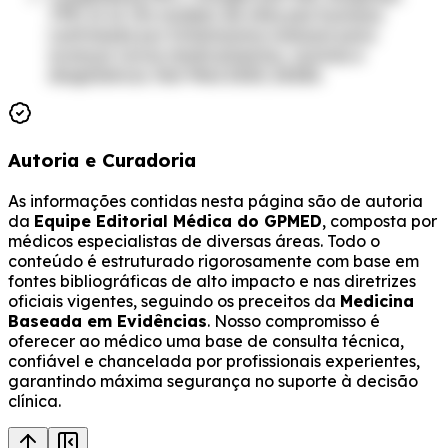
JPR, et al. Um modelo de infecção humana
controlada por Schistosoma mansoni para
avançar novos medicamentos, vacinas e
diagnósticos. Nat Med 2020; 26:326.
Autoria e Curadoria
As informações contidas nesta página são de autoria
da
Equipe Editorial Médica do GPMED
, composta por
médicos especialistas de diversas áreas. Todo o
conteúdo é estruturado rigorosamente com base em
fontes bibliográficas de alto impacto e nas diretrizes
oficiais vigentes, seguindo os preceitos da
Medicina
Baseada em Evidências
. Nosso compromisso é
oferecer ao médico uma base de consulta técnica,
confiável e chancelada por profissionais experientes,
garantindo máxima segurança no suporte à decisão
clínica.