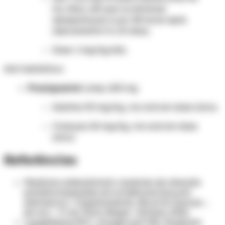
mL/dia), até que os sintomas
desapareçam e por 48 horas após
(tipicamente 3 a 10 dias).
Dose: 1 mg/kg/dia.
Anti-helmíntico:
Praziquantel
comp. 600 mg
Adultos: 50 mg/kg, via oral em dose única.
Crianças: 60 mg/kg, via oral em dose
única.
Referências
Medicina ambulatorial: condutas de atenção
primária baseadas em evidências [recurso
eletrônico] / Organizadores, Bruce B. Duncan ...
[et al.]. – 5. ed. Porto Alegre : Artmed, 2022.
Langenberg MCC, Hoogerwerf MA, Koopman