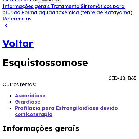
Informações gerais
Tratamento
Sintomáticos para
prurido
Forma aguda toxêmica (febre de Katayama)
Referências
Voltar
Esquistossomose
CID-10: B65
Outros temas:
Ascaridíase
Giardíase
Profilaxia para Estrongiloidíase devido
corticoterapia
Informações gerais