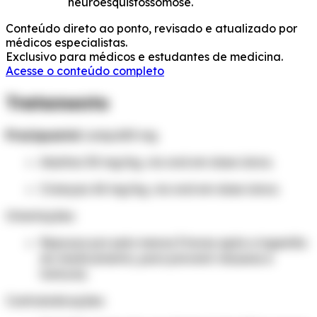
neuroesquistossomose.
Conteúdo direto ao ponto, revisado e atualizado por
médicos especialistas.
Exclusivo para médicos e estudantes de medicina.
Acesse o conteúdo completo
Tratamento
Praziquantel
comp.600 mg
Adultos: 50 mg/kg, via oral em dose única.
Crianças: 60 mg/kg, via oral em dose única.
Orientações:
Repouso por pelo menos 3 horas após a ingestão
do medicamento, para prevenir náuseas e
tonturas.
Contraindicações: