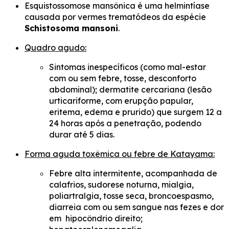
Esquistossomose mansônica é uma helmintíase
causada por vermes trematódeos da espécie
Schistosoma mansoni
.
Quadro agudo:
Sintomas inespecíficos (como mal-estar
com ou sem febre, tosse, desconforto
abdominal); dermatite cercariana (lesão
urticariforme, com erupção papular,
eritema, edema e prurido) que surgem 12 a
24 horas após a penetração, podendo
durar até 5 dias.
Forma aguda toxêmica ou febre de Katayama:
Febre alta intermitente, acompanhada de
calafrios, sudorese noturna, mialgia,
poliartralgia, tosse seca, broncoespasmo,
diarreia com ou sem sangue nas fezes e dor
em hipocôndrio direito;