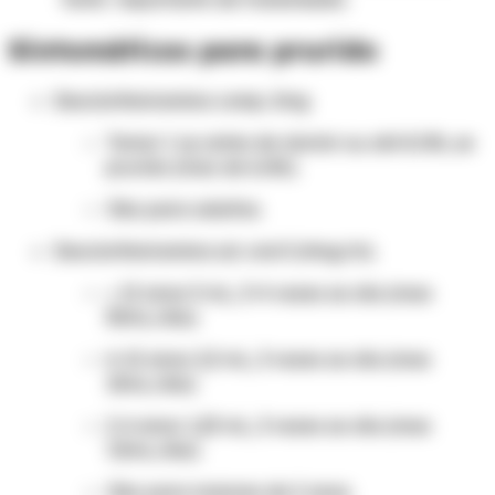
Sintomáticos para prurido
Dexclorfeniramina comp. 2mg
Tomar 1 cp antes de dormir ou até 8/8h, se
prurido (max de 6/6h).
Obs: para adultos.
Dexclorfeniramina sol. oral 0,4mg/mL
> 12 anos: 5 mL, 3-4 vezes ao dia (max
30mL/dia)
6-12 anos: 2,5 mL, 3 vezes ao dia (max
15mL/dia)
2-6 anos: 1,25 mL, 3 vezes ao dia (max
7,5mL/dia)
Obs: para maiores de 2 anos.