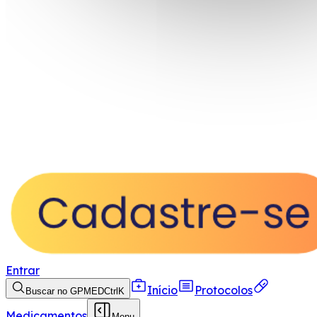
Entrar
Início
Protocolos
Buscar no GPMED
Ctrl
K
Medicamentos
Menu