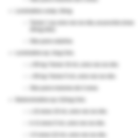
Loratadina comp. 10mg
Tomar 1 cp uma vez ao dia, se prurido (max
10mg/dia)
Obs: para adultos.
Loratadina xp. 1mg/1mL
≥ 30 kg: Tomar 10 mL uma vez ao dia.
< 30 kg: Tomar 5 mL uma vez ao dia.
Obs: para maiores de 2 anos.
Desloratadina xp. 0,5mg/1mL
≥ 12 anos: 10 mL uma vez ao dia.
6-11 anos: 5 mL uma vez ao dia.
1-5 anos: 2,5 mL uma vez ao dia.