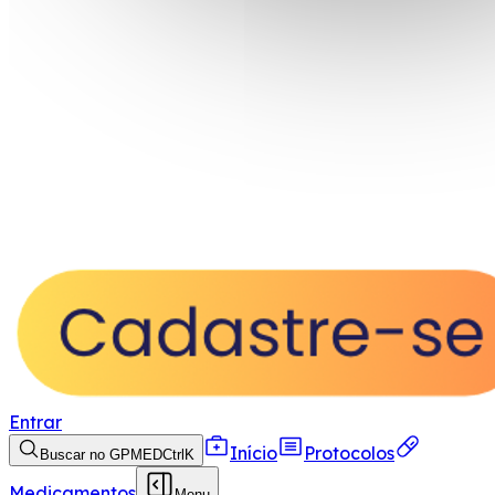
Entrar
Início
Protocolos
Buscar no GPMED
Ctrl
K
Medicamentos
Menu