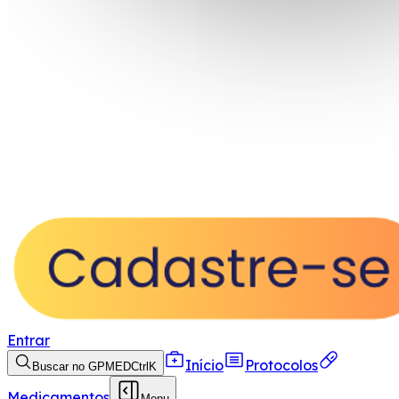
Entrar
Início
Protocolos
Buscar no GPMED
Ctrl
K
Medicamentos
Menu