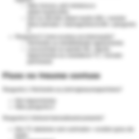
Não: Sutura, anti-tetânica e
observação/alta
Sim ou dúvida: observação 24h + exame
físico seriado + hemograma 8/8h + pergunta
3
Pergunta 3. Como evoluiu na internação?
Peritonite ou instabilidade: laparotomia
Leucocitose ou queda Hb > 3g/dL:
laparotomia ou considerar TC / lavado
peritoneal
Fluxo no trauma contuso
Pergunta 1. Peritonite ou (retro)pneumoperitônio?
Sim: laparotomia
Não: pergunta 2
Pergunta 2. Estável hemodinamicamente?
Sim: TC abdome com contraste + avaliar grau da
lesão