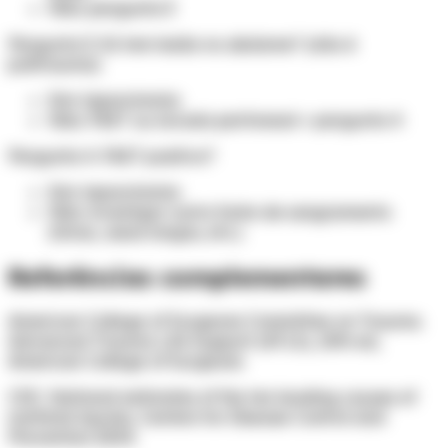
Não: pergunta 3
Pergunta 3. Só tem lesão no abdome? (não é
politrauma)
Sim: laparotomia
Não: FAST ou lavado peritoneal + pergunta 4
Pergunta 4. FAST positivo?
Sim: laparotomia
Não: investigar outra fonte de sangramento
(tórax, ossos longos, etc.)
Referências complementares
American College of Surgeons Committee on Trauma.
Advanced Trauma Life Support (ATLS), 10th ed,
American College of Surgeons
CDC. National estimates of the ten leading causes of
nonfatal injuries, Centers for Disease Control and
Prevention 2004.