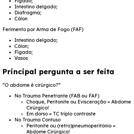
Fígado;
Intestino delgado;
Diafragma;
Cólon
Ferimento por Arma de Fogo (FAF)
Intestino delgado;
Cólon;
Fígado;
Vasos
Principal pergunta a ser feita
“O abdome é cirúrgico?”
No Trauma Penetrante (FAB ou FAF)
Choque, Peritonite ou Evisceração = Abdome
Cirúrgico!
Em dorso = TC triplo contraste
No Trauma Contuso
Peritonite ou (retro)pneumoperitônio =
Abdome Cirúrgico!