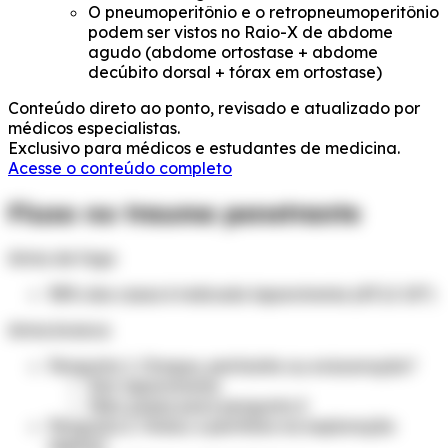
O pneumoperitônio e o retropneumoperitônio
podem ser vistos no Raio-X de abdome
agudo (abdome ortostase + abdome
decúbito dorsal + tórax em ortostase)
Conteúdo direto ao ponto, revisado e atualizado por
médicos especialistas.
Exclusivo para médicos e estudantes de medicina.
Acesse o conteúdo completo
Fluxo no trauma penetrante
Arma de fogo
98% dos casos é indicado laparotomia (ATLS 10ª)
Arma branca
Pergunta 1. Choque, peritonite ou evisceração?
Sim: laparotomia
Não: passa para pergunta 2
Pergunta 2. Violou o peritônio na exploração
digital?