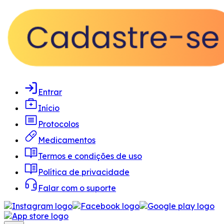
Entrar
Início
Protocolos
Medicamentos
Termos e condições de uso
Política de privacidade
Falar com o suporte