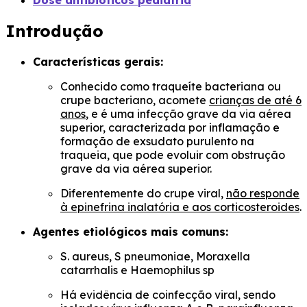
Dose antibióticos pediatria
Introdução
Características gerais:
Conhecido como traqueíte bacteriana ou
crupe bacteriano, acomete
crianças de até 6
anos
, e é uma infecção grave da via aérea
superior, caracterizada por inflamação e
formação de exsudato purulento na
traqueia, que pode evoluir com obstrução
grave da via aérea superior.
Diferentemente do crupe viral,
não responde
à epinefrina inalatória e aos corticosteroides
.
Agentes etiológicos mais comuns:
S. aureus
,
S pneumoniae
,
Moraxella
catarrhalis e Haemophilus sp
Há evidência de coinfecção viral, sendo