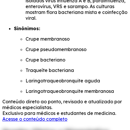
isolados vírus influenza A e B, parainfluenza,
enterovírus, VRS e sarampo. As culturas
mostram flora bacteriana mista e coinfecção
viral.
Sinônimos:
Crupe membranoso
Crupe pseudomembranoso
Crupe bacteriano
Traqueíte bacteriana
Laringotraqueobronquite aguda
Laringotraqueobronquite membranosa
Conteúdo direto ao ponto, revisado e atualizado por
médicos especialistas.
Exclusivo para médicos e estudantes de medicina.
Acesse o conteúdo completo