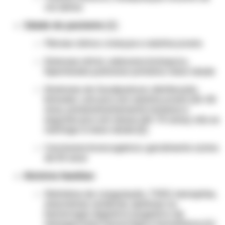
via aérea
Idade do paciente:
[2]
Fibrose cística: crianças e adultos jovens
Estenose mitral, adenoma brônquico,
hipertensão pulmonar primária: meia-idade
Síndrome de Goodpasture: distribuição
bimodal, com pico em adultos jovens (20–30
anos, predominantemente homens) e
segundo pico em idosos (60–70 anos); não se
restringe à meia-idade [2]
Carcinoma broncogênico: geralmente acima
de 50 anos
História familiar:
Distúrbios de coagulação, TVED, hemoptise,
aneurismas cerebrais, epistaxe ou
hemorragia digestiva (sugestivo de
telangiectasia hemorrágica hereditária) [1]