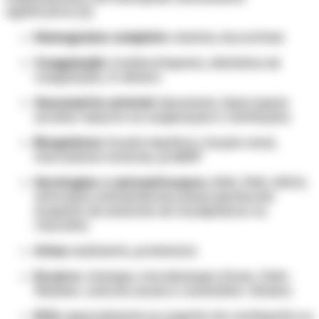
significativa: [1]
Hemograma completo:
anemia, leucocitose
Coagulação:
trombocitopenia, distúrbios de
coagulação, D-dímero
Gasometria arterial:
hipoxemia, hipercapnia
(avaliar impacto na oxigenação e ventilação)
Bioquímica:
função hepática, função renal,
marcadores tumorais, proBNP
Sorologias e autoanticorpos:
ANA, ENA, ANCA,
anticorpos antimembrana basal glomerular
(suspeita de síndrome de Goodpasture ou
vasculite)
Urina:
sedimento, proteinúria
Escarro:
citologia, microbiologia (Gram, Ziehl-
Neelsen, culturas usuais e Löwenstein-Jensen)
ECG:
especialmente se suspeita de cardiopatia ou