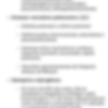
antiangiogênicos (bevacizumabe),
pneumoconiose, linfangioleiomiomatose
Doenças vasculares pulmonares:
[1][5]
Embolia pulmonar e infarto pulmonar
Malformações arteriovenosas, aneurismas e
pseudoaneurismas
Estenose mitral, insuficiência cardíaca
esquerda (aumento da pressão capilar
pulmonar)
Vasculites (granulomatose de Wegener,
doença de Behçet)
Hemoptise criptogênica:
Em torno de 20% dos casos, não se
estabelece diagnóstico etiológico após
broncoscopia e TC de tórax; esse percentual
varia conforme a tecnologia de TC utilizada
e a população estudada, sendo