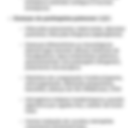
brônquica anômala contígua à mucosa
brônquica)
Doenças do parênquima pulmonar:
[1][5]
Infecções: pneumonia, tuberculose, abscesso
pulmonar, infecções fúngicas (aspergiloma)
Doenças inflamatórias ou imunológicas
(hemorragia alveolar difusa): síndrome de
Goodpasture, lúpus eritematoso sistêmico,
granulomatose com poliangiite (Wegener),
poliarterite microscópica
Distúrbios de coagulação: trombocitopenia,
anticoagulação, disfunção plaquetária,
hemofilia, doença de Von Willebrand, CIVD
Iatrogênica: biópsia transbrônquica, punção
aspirativa por agulha fina, cateter de Swan-
Ganz
Outras: inalação de cocaína, hemoptise
catamenial (endometriose),