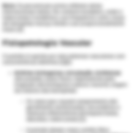
Nota:
Os percentuais acima refletem séries
internacionais mistas. No contexto brasileiro, onde a
tuberculose é endêmica, sua frequência como causa
de hemoptise maciça tende a ser proporcionalmente
maior. [3]
Fisiopatologia Vascular
O pulmão é suprido por dois sistemas vasculares com
características distintas: [1][2]
Artérias brônquicas (circulação sistêmica):
alta pressão, baixo fluxo; responsáveis pela
irrigação dos brônquios e pleura visceral; origem
da maioria das hemoptises
Os vasos que causam sangramento são
geralmente neoformados, secundários a
doenças inflamatórias (bronquiectasias,
abscesso, tuberculose) [1]
A parede desses vasos contém fibra