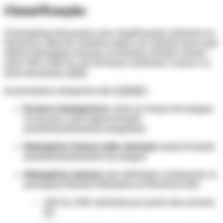
Classificação
A hemoptise não possui uma classificação uniforme na
literatura. Não há consenso sobre um volume único que
defina hemoptise maciça; os limiares citados variam
entre 100 e 600 mL em 24 horas conforme o autor e a
série estudada. [1][3]
As principais categorias são: [1][3][5]
Escarro hemoptoico:
raias ou traços de sangue
no escarro, sem expectoração
predominantemente sanguínea
Hemoptise franca (não maciça):
expectoração
predominantemente de sangue
Hemoptise maciça:
sem definição consensual; os
principais limiares utilizados na literatura são:
100 mL/24h: adotado por parte dos autores
[1]