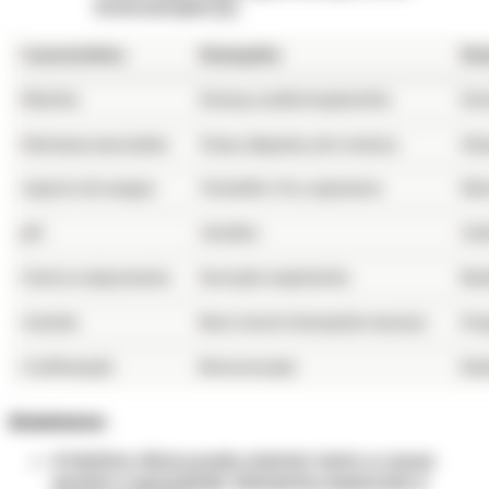
broncoscopia [1]
Anamnese:
A história clínica pode orientar tanto a causa
quanto a gravidade. Elementos essenciais a