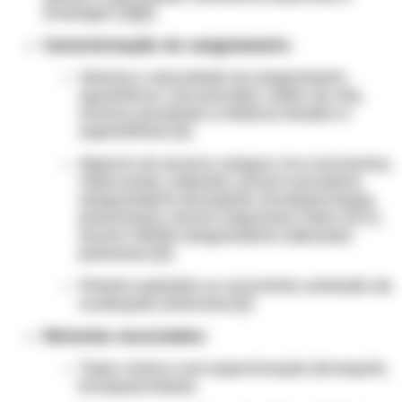
investigar: [1][2]
Caracterização do sangramento:
Volume e velocidade do sangramento
(quantificar com precisão: colher de chá,
xícara); pacientes e médicos tendem a
superestimar [2]
Aspecto do escarro: sangue vivo (carcinoma,
tuberculose, embolia), escarro purulento
sanguinolento (bronquite, bronquiectasias,
pneumonia), escarro espumoso róseo (ICC),
escarro fétido sanguinolento (abscesso
pulmonar) [2]
Primeiro episódio ou recorrente; extensão de
avaliações anteriores [2]
Sintomas associados:
Tosse crônica com expectoração (bronquite,
bronquiectasias)