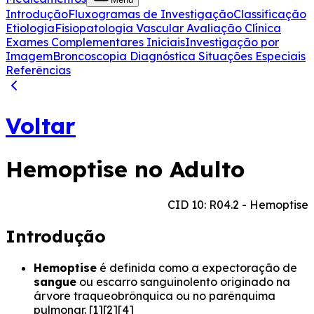
Introdução
Fluxogramas de Investigação
Classificação
Etiologia
Fisiopatologia Vascular
Avaliação Clínica
Exames Complementares Iniciais
Investigação por
Imagem
Broncoscopia Diagnóstica
Situações Especiais
Referências
Voltar
Hemoptise no Adulto
CID 10: R04.2 - Hemoptise
Introdução
Hemoptise
é definida como a expectoração de
sangue
ou escarro sanguinolento originado na
árvore traqueobrônquica ou no parênquima
pulmonar. [1][2][4]