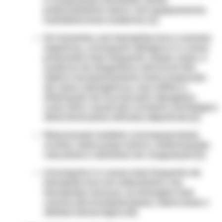
potencialmente menor com equipamentos
multidetectores modernos. [1]
Em fumantes com hemoptise leve e exames
negativos, a bronquite tabágica é a causa
presumida mais frequente; nesses casos, a
ausência de diagnóstico estrutural não
implica necessariamente maior proporção
de casos criptogênicos, mas reflete a
inflamação da mucosa pelo tabagismo
como fator causal sem correlato morfológico
detectável pelos métodos disponíveis [1]
Relacionada também a bronquiectasias
ocultas, tuberculose inativa, malformações
vasculares e distúrbios de coagulação [1]
A bronquite é a causa mais frequente de
hemoptise leve em ambulatório; nas
hemoptises maciças, as etiologias mais
comuns são bronquiectasias, tuberculose e
diátese hemorrágica [3]