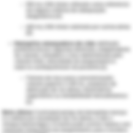
300 mL/24h: limiar utilizado como referência
em alguns critérios de adequação
diagnóstica [4]
600 mL/24h: limiar adotado por outras séries
[3]
Hemoptise ameaçadora da vida:
definição
preferencial por algumas diretrizes, independente
do volume; considera o risco determinado pelo
volume total, velocidade do sangramento e
reserva cardiopulmonar do paciente [1]
Fatores de risco para caracterização:
volume superior a 100 mL, presença de
obstrução de via aérea, insuficiência
respiratória ou instabilidade hemodinâmica
[1]
Nota clínica:
O principal perigo da hemoptise maciça
é a asfixia por inundação da via aérea, e não o
choque hemorrágico. A morte pode ocorrer mesmo com
cessação temporária do sangramento, pois a recidiva