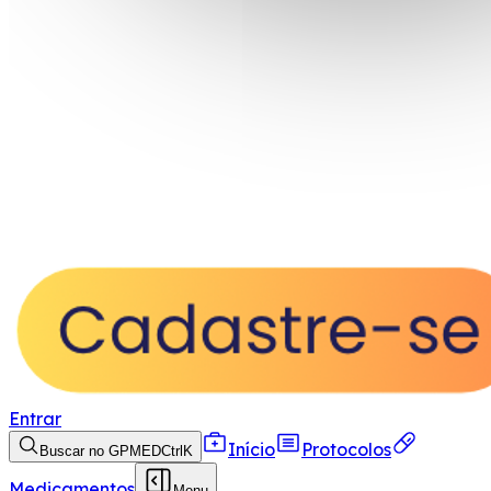
Entrar
Início
Protocolos
Buscar no GPMED
Ctrl
K
Medicamentos
Menu