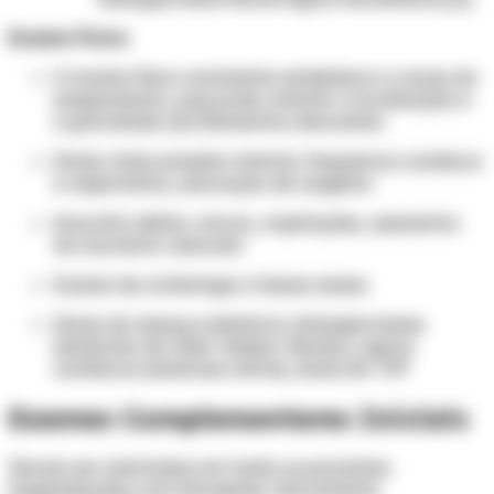
Exame Físico
O exame físico raramente estabelece a causa do
sangramento, mas pode orientar a localização e
a gravidade. [5] Elementos relevantes:
Sinais vitais: pressão arterial, frequência cardíaca
e respiratória, saturação de oxigênio
Ausculta: sibilos, roncos, crepitações, assimetria
do murmúrio vesicular
Exame de orofaringe e fossas nasais
Sinais de doença sistêmica: telangiectasias
(síndrome de Osler-Weber-Rendu), sopros
cardíacos (estenose mitral), sinais de TVP
Exames Complementares Iniciais
Devem ser solicitados em todos os pacientes
hospitalizados com hemoptise clinicamente