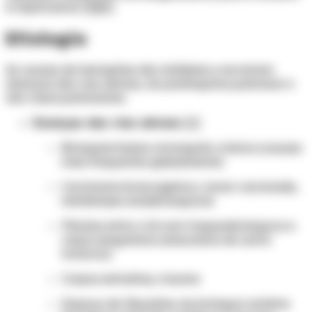
é imprevisível. [3][5]
Etiologia
As causas de hemoptise são múltiplas e envolvem
doenças das vias aéreas, do parênquima pulmonar e
dos vasos pulmonares.
Doenças das vias aéreas:
[1]
Bronquiectasias e bronquite crônica (causas
mais frequentes globalmente)
Carcinoma broncogênico, tumor carcinoide,
metástases endobrônquicas
Fístulas entre a árvore traqueobrônquica e
vasos sanguíneos (aneurisma de aorta
torácica)
Corpos estranhos, trauma
Doença de Dieulafoy do brônquio (artéria