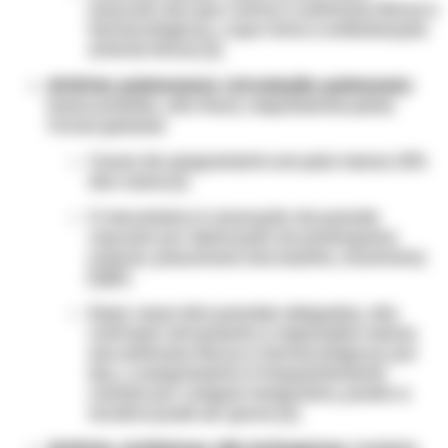
muscular lisa que contrai a estímulos físicos e
farmacológicos, o que torna a embolização
arterial eficaz [1]
Artérias pulmonares (circulação pulmonar):
baixa pressão, alto fluxo; responsáveis pelas
trocas gasosas
Causa de sangramento em pelo menos 10%
dos casos [1]
O mecanismo é ulceração da parede
vascular por destruição do parênquima
(câncer, pneumonia necrosante, micetoma)
[1][5]
Esses vasos têm paredes delgadas, não
contraem ativamente e respondem menos
aos estímulos físicos e farmacológicos; por
isso, o sangramento é frequentemente
contido por coágulo temporário, porém a
recidiva pode ser grave [1]