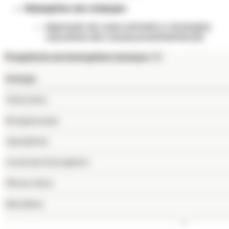
Hemoptise em crianças:
Aspiração de corpo estranho e anomalias
vasculares são causas proeminentes [5]