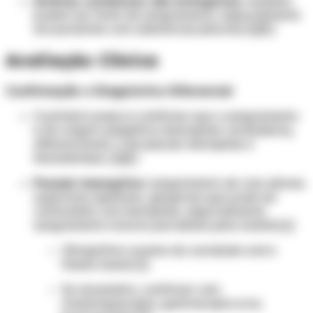
Artérias sistêmicas não brônquicas:
também
podem ser fonte de sangramento, especialmente
em pacientes com aderências pleurais [1][5]
Avaliação Clínica
Confirmação e Diagnóstico Diferencial
O primeiro passo é confirmar que o sangramento
é de origem subglótica (hemoptise verdadeira),
diferenciando-o de pseudo-hemoptise e
hematêmese. [1][2]
Pseudo-hemoptise:
sangramento de vias aéreas
superiores (epistaxe, gengivas) que pode ser
confundido com hemoptise, especialmente
sangramento noturno percebido pela manhã [1]
Obrigatório: exame da cavidade oral e
fossas nasais [1]
Se necessário, confirmar com
rinolaringoscopia, gastroscopia e/ou