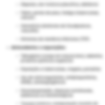
Dispneia, dor torácica pleurítica, sibilância
Febre, perda de peso, fadiga (tuberculose,
câncer)
Hematúria (síndrome de Goodpasture,
vasculite)
Sintomas de membros inferiores (TEP)
Antecedentes e exposições:
Tabagismo (carga em maços/ano), asbestos,
produtos químicos orgânicos
Exposição a tuberculose, viagens, parasitas
Uso de anticoagulantes, antiplaquetários,
AINEs, antiangiogênicos
Imunossupressão, doenças autoimunes,
sistêmicas ou hematológicas
Trauma torácico, manipulação recente de