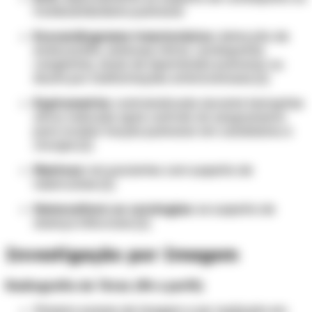
tromboembolismo pulmonar
Ecocardiograma transtorácico:
detecção de
endocardite, estenose mitral, cardiopatias
congênitas, sinais de hipertensão pulmonar ou
shunts por malformações arteriovenosas [1]
Espirometria:
contraindicada durante hemoptise
ativa; indicada após controle do sangramento
para avaliar função pulmonar em candidatos a
cirurgia [1]
Mantoux:
em pacientes com suspeita de
tuberculose [1]
Hemocultura ou sorologias:
se suspeita de
doença infecciosa [1]
Investigação por Imagem
Radiografia de Tórax (PA e perfil)
Primeiro exame de imagem a ser realizado em