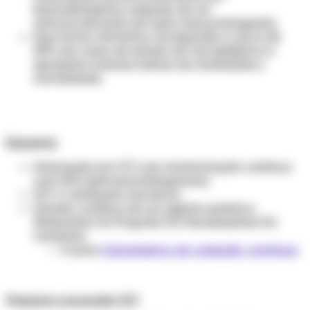
benzodiazepínico seguido de um
anticonvulsivante de ação mais prolongada).
Essa forma refratária corresponde a cerca de
25% dos casos de estado de mal epiléptico e
apresenta maiores índices de morbidade e
mortalidade.
Esquema:
Internação em UTI com monitorização contínua
com EEG (eletroencefalograma).
IOT e ventilação mecânica.
Infusão contínua de um agente sedativo:
Midazolam OU Propofol OU Pentobarbital OU
Cetamina
Ir para
Calculadora de sedação contínua
Preparar e proceder IOT