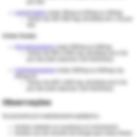
por dia.
Lamotrigina
comp. 25mg ou 50mg ou 100mg
Tomar de 100-400 mg, divididos em 1-2x por
dia.
Crises focais:
Oxcarbazepina
comp. 300mg ou 600mg
Tomar de 900-2.400 mg, divididos em 2-3x
por dia (não associar com fenitoína).
Carbamazepina
comp. 200mg ou 400mg | xp.
20mg/ml
Tomar de 600-1.600 mg, divididos em 2-3x
por dia (não associar com fenitoína).
Observações
Se paciente já é sabidamente epiléptico:
Avaliar adesão ou mudança no tratamento.
Avaliar uso de recente de droga que reduz limiar.