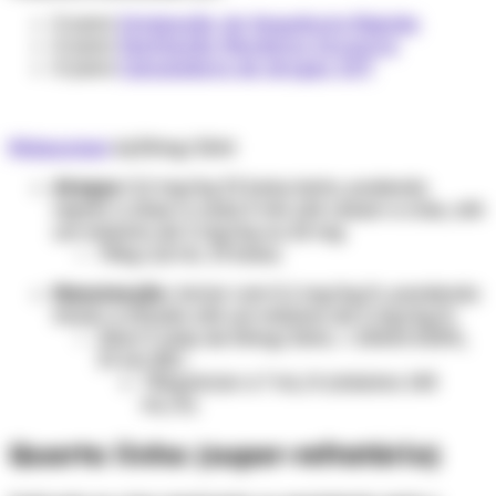
Ir para
Intubação de Sequência Rápida
Ir para
Ventilação Mecânica Invasiva
Ir para
Calculadora de drogas IOT
Midazolam
inj.50mg/10ml
Ataque:
0,2 mg/kg IV bolus lento, podendo
repetir a dose a cada 5 min até cessar a crise, até
um máximo de 2 mg/kg ou 20 mg.
70kg: 2,8 mL IV bolus.
Manutenção:
iniciar com 0,1 mg/kg/h, pondendo
titular a infusão até um máximo de 2 mg/kg/h.
Diluir 5 amp de 50mg/10mL + 200ml SG5%,
IV em BIC.
70kg:
iniciar a 7 mL/h (máximo 140
mL/h).
Quarta linha (super-refratário)