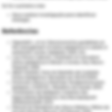
Se for a primeira crise:
Deve realizar investigação para identificar
etiologia.
Referências
Vignatelli L, et al. Clinical practice guidelines on
the management of status epilepticus in adults: A
systematic review. Epilepsia. 2024 Jun.
Luis Otavio Caboclo. Treatment of convulsive
status epilepticus in Brazil: a review. Arq. Neuro-
Psiquiatr. 2025.
Albert Einstein. Guia do Episódio de Cuidado:
Status Epilepticus. Revisado em 18/07/2024.
Protocolo Clínico e Diretrizes Terapêuticas para
Epilepsia. CONITEC, Ministério da Saúde. 2019.
Tratamento de Epilepsia: Consenso dos
Especialistas Brasileiros. Arq Neuropsiquiatr
2003;61(4):1045-1070
Manual do Residente de Clínica Médica. Milton de