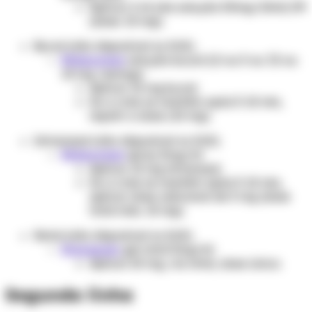
Aplicar 2 ml (da solução 50mg/10ml) IM
(dose: 10 mg).
Bucal (não disponível no SUS)
Midazolam
solução bucal 2,5 ou 5 ou 7,5 ou
10 mg /seringa
Aplicar 10 mg bucal.
Se a crise se mantém após 3-10 min,
repetir a dose (10 mg).
Intranasal (não disponível no SUS)
Midazolam
spray 5mg/ml
Aplicar 10 mg intranasal.
Se a crise se mantém após 3-10 min,
aplicar dose adicional de 5 mg (dose
total máx. 15 mg).
Retal (não disponível no SUS)
Diazepam
gel retal 5mg/ml
Aplicar 20 mg, via retal, dose única.
Segunda linha