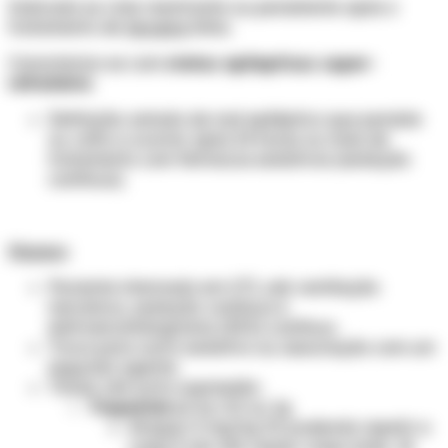
Indicado se crise reentrante ou persistente após o
tratamento de
terceira
linha.
Caracteriza-se com
status epilepticus super-
refratário
:
Definição: estado de mal epiléptico que persiste
ou volta a ocorrer após 24 horas ou mais de
tratamento com fármacos sedativos (sedação
contínua).
Manejo
:
Paciente internado em UTI, sob ventilação
mecânica, sedação contínua e
eletroencefalograma (EEG) contínuo.
Troca para outro sedativo ou associação com um
segundo agente.
Titular até surto-supressão:
Tiopental
pó inj. 0,5 ou 1g
Ataque: 5 mg/kg IV, podendo repetir a
cada 5 min até cessar crises (máx. 15