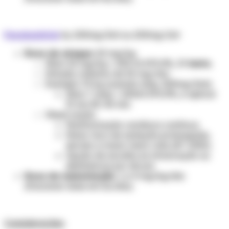
Fenobarbital
inj. 200mg/2ml ou 200mg/1ml
Dose de ataque
: 20 mg/kg.
Diluir 20 mg/kg + 200 ml SF0,9%, IV
lento.
Infusão: máximo de 50 mg/min.
Exemplo 70 kg (usando amp. 200mg/2ml):
Diluir 7 amp + 200ml SF0,9%, e aplicar
IV em 30-40 min.
Observação:
Monitorização cardíaca contínua.
Maior risco de sedação prolongada,
devido a maior meia-vida (87-100h).
Opção de escolha se intoxicação ou
abstinência por álcool.
Dose de manutenção
: 1 a 4 mg/kg/dia
(fracionar dose em 2x/dia).
Considerações: