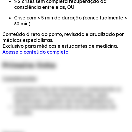
≥ 2 crises sem completa recuperação da
consciência entre elas, OU
Crise com > 5 min de duração (conceitualmente >
30 min)
Conteúdo direto ao ponto, revisado e atualizado por
médicos especialistas.
Exclusivo para médicos e estudantes de medicina.
Acesse o conteúdo completo
Primeira linha
Considerações
:
A primeira linha de tratamento compreende os
primeiros 5 a 10 minutos do manejo, após
identificado o quadro de status epilepticus.
Os benzodiazepínicos são as medicações de
escolha.