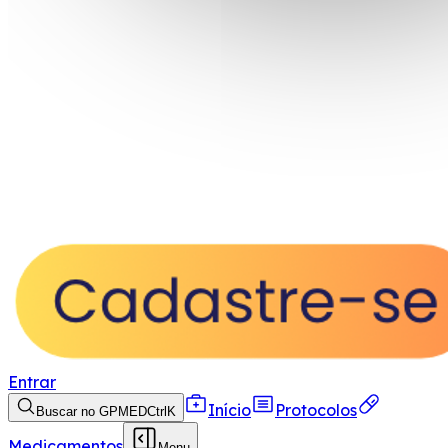
Entrar
Início
Protocolos
Buscar no GPMED
Ctrl
K
Medicamentos
Menu