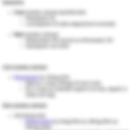
Esquema:
Com
acesso venoso (preferível):
Diazepam IV
Lorazepam IV (não disponível no brasil)
Sem
acesso venoso:
Midazolam IM, bucal ou intranasal, OU
Diazepam via retal
Com acesso venoso:
Diazepam
inj. 10mg/2ml
Aplicar 1 amp (10mg) IV em 2 min.
Se a crise se mantém após 3-10 min, repetir a
dose (10 mg).
Sem acesso venoso:
Intramuscular
Midazolam
inj. 5mg/5ml ou 15mg/3ml ou
50mg/10ml