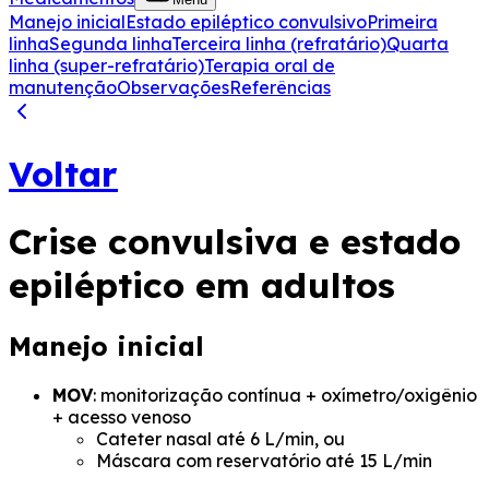
Manejo inicial
Estado epiléptico convulsivo
Primeira
linha
Segunda linha
Terceira linha (refratário)
Quarta
linha (super-refratário)
Terapia oral de
manutenção
Observações
Referências
Voltar
Crise convulsiva e estado
epiléptico em adultos
Manejo inicial
MOV
: monitorização contínua + oxímetro/oxigênio
+ acesso venoso
Cateter nasal até 6 L/min, ou
Máscara com reservatório até 15 L/min