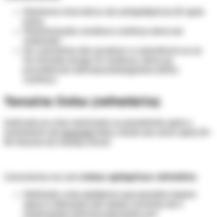
Monitorar nível sérico de antiepilépticos 2h após
bolus.
Monitorização cardíaca contínua deve ser
realizada.
Se o paciente não recobrar a consciência ou se
for iniciada droga IV contínua, deve-se
providenciar eletroencefalograma (EEG)
contínuo.
Terceira linha (refratário)
Indicado se crise reentrante ou persistente após o
tratamento de
segunda
linha, tendo seu início após 20-
30 minutos do manejo inicial.
Caracteriza-se com
status epilepticus refratário
:
Definição: crise epiléptica que persiste mesmo
após a utilização (em doses corretas) de 2
medicações anticonvulsivantes (um