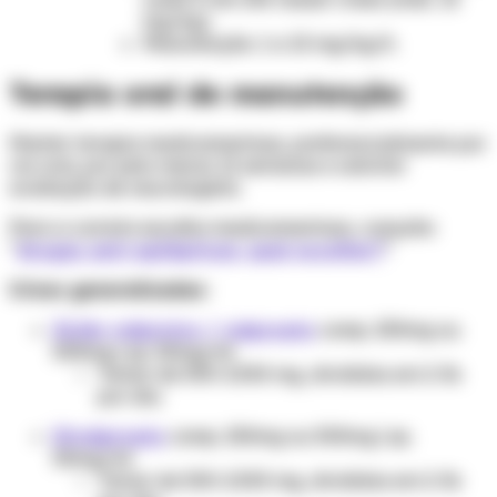
mg/kg).
Manutenção: 1 a 10 mg/kg/h.
Terapia oral de manutenção
Manter terapia medicamentosa, preferencialmente por
via oral, por pelo menos 12 semanas e solicitar
avaliação de neurologista.
Para a correta escolha medicamentosa, consulte:
“
drogas anti-epilépticas: qual escolher?
”
Crises generalizadas:
Ácido valproico / valproato
comp. 250mg ou
500mg | xp. 50mg/ml
Tomar de 500-2.500 mg, divididos em 2-3x
por dia.
Divalproato
comp. 250mg ou 500mg | xp.
50mg/ml
Tomar de 500-2.500 mg, divididos em 2-3x