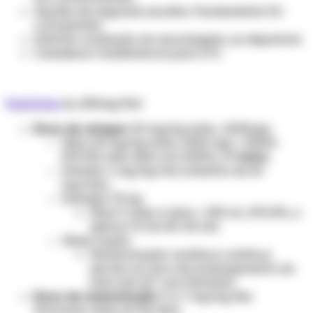
Opções de segunda escolha: Fenobarbital OU
Lacosamida
Solicitar avaliação do neurologista, se disponível.
Considerar transferência para UTI.
Fenitoína
inj. 250mg/5ml
Dose de ataque
: 20 mg/kg (máx. 1.500mg)
Diluir 20 mg/kg (máx 1.500 mg) + 250ml
SF0,9% (não diluir em SG5%), IV
lento.
Infusão: 1 mg/kg/min (máximo de 50
mg/min).
Exemplo 70 kg:
Diluir 5 amp e meia + 250 mL SF0,9%, e
aplicar IV em 30-40 min.
Observação:
Monitorização cardíaca contínua
devido ao risco de prolongamento do
intervalo QT com fenitoína.
Dose de manutenção
: 5 a 7 mg/kg/dia
(fracionar dose em 3x/dia).