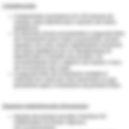
Considerações
:
Compreende os primeiros 10 a 20 minutos do
manejo, após identificado o quadro de status
epilepticus.
As diretrizes atuais recomendam a segunda linha
de tratamento para todos os pacientes, exceto
aqueles com uma causa rapidamente reversível
de status epilepticus (p. ex. hipoglicemia) já
identificada e tratada com sucesso. Tal
recomendação tem o objetivo de reduzir o risco
de recorrência das crises.
A segunda linha de tratamento também é
indicada em casos de crise reentrante ou que
persistente após o tratamento de primeira linha.
Esquema (administração intravenosa)
:
Opções de primeira escolha: Fenitóna OU
Fosfenitoína OU Ácido valproico
OU Levetiracetam