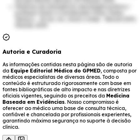
Arruda Martins, Barueri, SP. Manole, 2015.
Medicina de emergência: abordagem prática /
professor titular e coordenador Irineu Tadeu
Velasco. - 13. ed., rev., atual. e ampl. - Barueri [SP]:
Manole, 2019.
Autoria e Curadoria
As informações contidas nesta página são de autoria
da
Equipe Editorial Médica do GPMED
, composta por
médicos especialistas de diversas áreas. Todo o
conteúdo é estruturado rigorosamente com base em
fontes bibliográficas de alto impacto e nas diretrizes
oficiais vigentes, seguindo os preceitos da
Medicina
Baseada em Evidências
. Nosso compromisso é
oferecer ao médico uma base de consulta técnica,
confiável e chancelada por profissionais experientes,
garantindo máxima segurança no suporte à decisão
clínica.