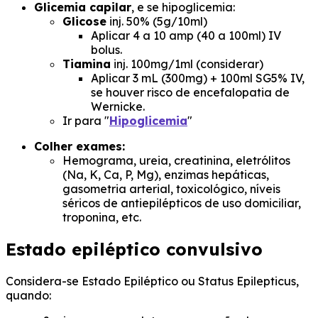
Glicemia capilar
, e se hipoglicemia:
Glicose
inj. 50% (5g/10ml)
Aplicar 4 a 10 amp (40 a 100ml) IV
bolus.
Tiamina
inj. 100mg/1ml (considerar)
Aplicar 3 mL (300mg) + 100ml SG5% IV,
se houver risco de encefalopatia de
Wernicke.
Ir para "
Hipoglicemia
"
Colher exames:
Hemograma, ureia, creatinina, eletrólitos
(Na, K, Ca, P, Mg), enzimas hepáticas,
gasometria arterial, toxicológico, níveis
séricos de antiepilépticos de uso domiciliar,
troponina, etc.
Estado epiléptico convulsivo
Considera-se Estado Epiléptico ou
Status Epilepticus
,
quando: