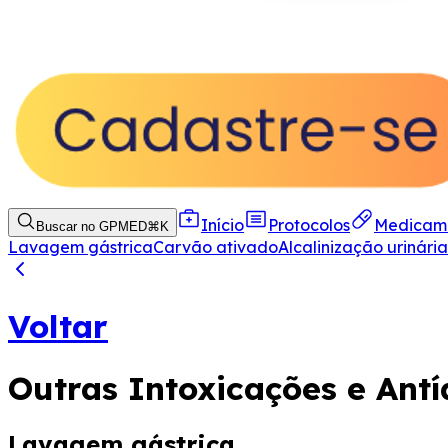
Início
Protocolos
Medicam
Buscar no GPMED
⌘
K
Lavagem gástrica
Carvão ativado
Alcalinização urinári
Voltar
Outras Intoxicações e Antí
Lavagem gástrica