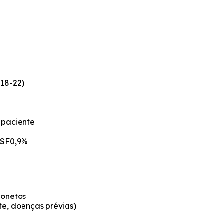
(18-22)
 paciente
 SF0,9%
bonetos
te, doenças prévias)