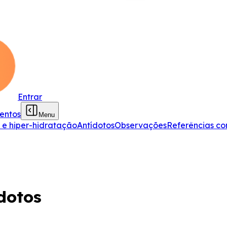
Entrar
entos
Menu
a e hiper-hidratação
Antídotos
Observações
Referências c
dotos