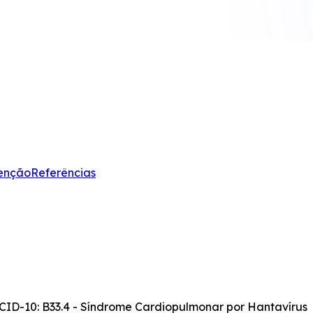
enção
Referências
CID-10: B33.4 - Síndrome Cardiopulmonar por Hantavírus