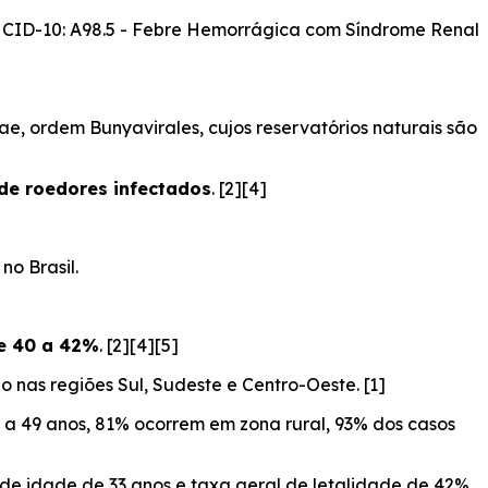
CID-10: A98.5 - Febre Hemorrágica com Síndrome Renal
dae
, ordem
Bunyavirales
, cujos reservatórios naturais são
 de roedores infectados
. [2][4]
o Brasil.
de 40 a 42%
. [2][4][5]
 nas regiões Sul, Sudeste e Centro-Oeste. [1]
 a 49 anos, 81% ocorrem em zona rural, 93% dos casos
e idade de 33 anos e taxa geral de letalidade de 42%.