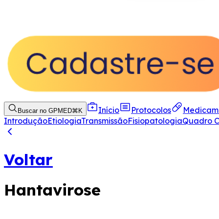
Início
Protocolos
Medicam
Buscar no GPMED
⌘
K
Introdução
Etiologia
Transmissão
Fisiopatologia
Quadro Cl
Voltar
Hantavirose