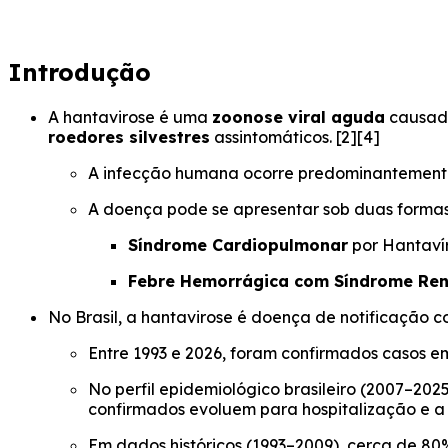
Introdução
A hantavirose é uma
zoonose viral aguda
causada
roedores silvestres
assintomáticos. [2][4]
A infecção humana ocorre predominantement
A doença pode se apresentar sob duas formas c
Síndrome Cardiopulmonar
por Hantavír
Febre Hemorrágica com Síndrome Ren
No Brasil, a hantavirose é doença de notificação 
Entre 1993 e 2026, foram confirmados casos e
No perfil epidemiológico brasileiro (2007–20
confirmados evoluem para hospitalização e a 
Em dados históricos (1993–2009), cerca de 8