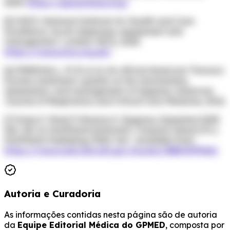
2024.
https://ginasthma.org/
[5] NICE. National Institute for Health and Care
Excellence.
Acute dyspnoea: assessment and
management
. London: NICE, 2023.
https://www.nice.org.uk/
[6] PARSHALL, M. B. et al. An official American Thoracic
Society statement: update on the mechanisms,
assessment, and management of dyspnea.
American
Journal of Respiratory and Critical Care Medicine
, 2012.
[7] Suha F, Modi P, Sharma S. Dyspnea. [Updated 2025
Dec 13]. In: StatPearls [Internet]. Treasure Island (FL):
StatPearls Publishing; 2026 Jan-. Available from:
https://www.ncbi.nlm.nih.gov/books/NBK499965/
Autoria e Curadoria
As informações contidas nesta página são de autoria
da
Equipe Editorial Médica do GPMED
, composta por