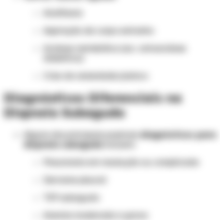
Anafilaxia
Aspiração de corpo estranho
Acidose metabólica (ex.: cetoacidose
diabética)
Crise de ansiedade/pânico
Diagnósticos Diferenciais na
Dispneia Subaguda
Alguns dos principais possíveis
diagnósticos para
dispneia subaguda
incluem:
Pneumonia em resolução ou complicada
Derrame pleural
TEP subagudo
Anemia moderada a grave