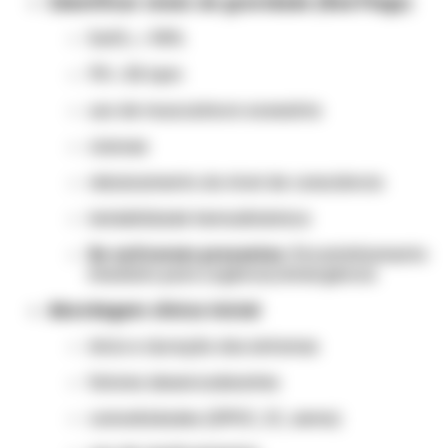
Identificar sinais de gravidade (
Red Flags
)
SatO₂ < 90%
FR > 30 irpm
uso de musculatura acessória
cianose
rebaixamento do nível de consciência
instabilidade hemodinâmica
Se estiverem presentes:
Encaminhamento
imediato para urgência/emergência
Abordagem clínica inicial
início e duração dos sintomas
fatores desencadeantes
comorbidades (DPOC, IC, asma)