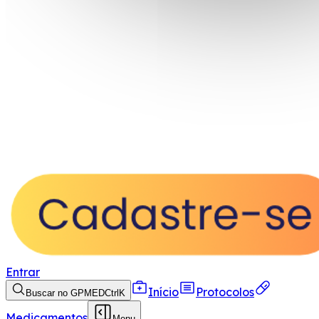
Entrar
Início
Protocolos
Buscar no GPMED
Ctrl
K
Medicamentos
Menu