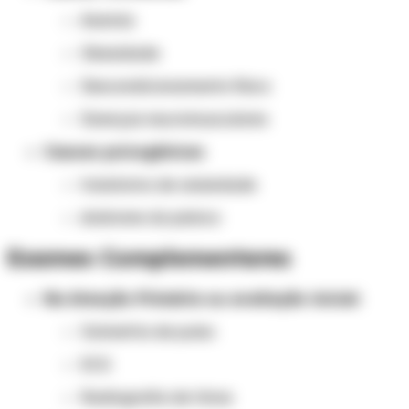
Anemia
Obesidade
Descondicionamento físico
Doenças neuromusculares
Causas psicogênicas
transtorno de ansiedade
síndrome do pânico
Exames Complementares
Na Atenção Primária ou avaliação inicial:
Oximetria de pulso
ECG
Radiografia de tórax