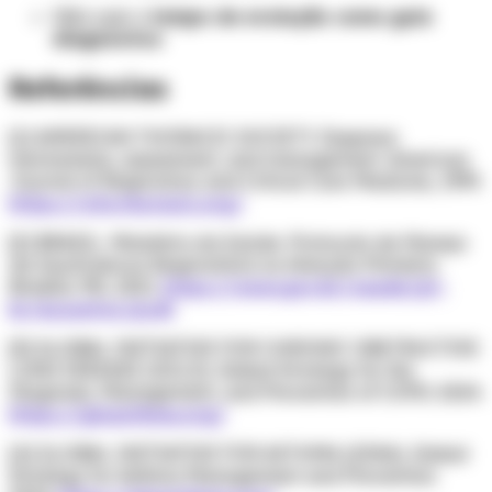
Não usar o
tempo de evolução como guia
diagnóstico
Referências
[1] AMERICAN THORACIC SOCIETY. Dyspnea:
mechanisms, assessment, and management.
American
Journal of Respiratory and Critical Care Medicine
, 1999.
https://site.thoracic.org/
[2] BRASIL. Ministério da Saúde.
Protocolo de Manejo
da Insuficiência Respiratória na Atenção Primária
.
Brasília: MS, 2021.
https://www.gov.br/saude/pt-
br/assuntos/pcdt
[3] GLOBAL INITIATIVE FOR CHRONIC OBSTRUCTIVE
LUNG DISEASE (GOLD).
Global Strategy for the
Diagnosis, Management, and Prevention of COPD
. 2024.
https://ginasthma.org/
[4] GLOBAL INITIATIVE FOR ASTHMA (GINA).
Global
Strategy for Asthma Management and Prevention
.