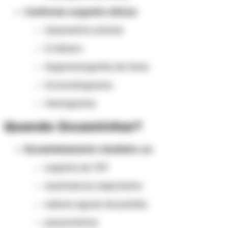
Conforme suspeita clínica:
Gasometria arterial
D-dímero
Angiotomografia de tórax
Ecocardiograma
Hemograma
Quando Encaminhar?
Encaminhamento imediato se:
suspeita de TEP
insuficiência respiratória
edema agudo de pulmão
pneumotórax