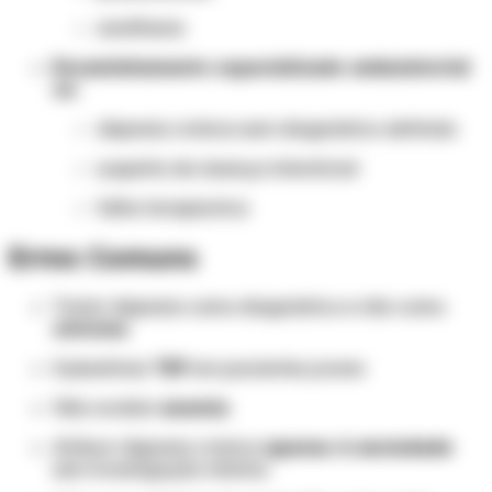
anafilaxia
Encaminhamento especializado ambulatorial
se:
dispneia crônica sem diagnóstico definido
suspeita de doença intersticial
falha terapêutica
Erros Comuns
Tratar dispneia como diagnóstico e não como
sintoma
Subestimar
TEP
em pacientes jovens
Não avaliar
anemia
Atribuir dispneia crônica
apenas à ansiedade
sem investigação mínima