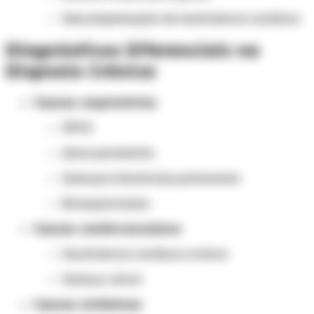
Descompensação de insuficiência cardíaca
Diagnósticos Diferenciais na
Dispneia Crônica
Causas respiratórias
DPOC
Asma persistente
Doenças intersticiais pulmonares
Bronquiectasias
Causas cardiovasculares
Insuficiência cardíaca crônica
Doença valvar
Causas sistêmicas