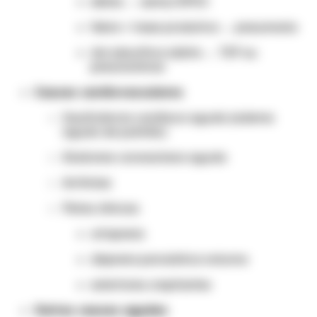
sibilos → asma/DPOC
febre + tosse produtiva → pneumonia
dor pleurítica súbita → TEP ou
pneumotórax
Causas cardiovasculares
Insuficiência cardíaca aguda (edema
agudo de pulmão)
Síndrome coronariana aguda
Arritmias
Pistas clínicas:
ortopneia
dispneia paroxística noturna
estertores crepitantes
Outras causas agudas