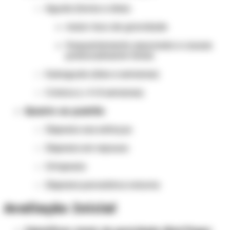
Aguda (horas a dias)
maior risco de gravidade
frequentemente associada a causas
potencialmente fatais
Subaguda (dias a semanas)
Crônica (> 4–8 semanas)
Quanto ao padrão
Dispneia aos esforços
Dispneia em repouso
Ortopneia
Dispneia paroxística noturna
Avaliação Inicial