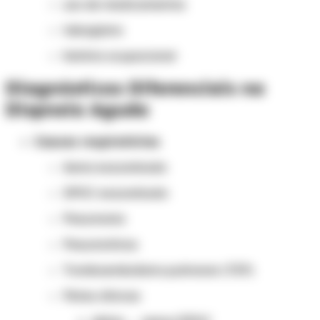
uso de medicamentos
tabagismo
história ocupacional
Diagnósticos Diferenciais na
Dispneia Aguda
Causas respiratórias
Asma exacerbada
DPOC exacerbado
Pneumonia
Pneumotórax
Tromboembolismo pulmonar (TEP)
Pistas clínicas: