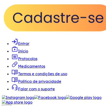
Entrar
Início
Protocolos
Medicamentos
Termos e condições de uso
Política de privacidade
Falar com o suporte