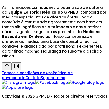
As informações contidas nesta página são de autoria
da
Equipe Editorial Médica do GPMED
, composta por
médicos especialistas de diversas áreas. Todo o
conteúdo é estruturado rigorosamente com base em
fontes bibliográficas de alto impacto e nas diretrizes
oficiais vigentes, seguindo os preceitos da
Medicina
Baseada em Evidências
. Nosso compromisso é
oferecer ao médico uma base de consulta técnica,
confiável e chancelada por profissionais experientes,
garantindo máxima segurança no suporte à decisão
clínica.
Termos e condições de uso
Política de
privacidade
Contato
Sugerir tema
Copyright © 2026 GPMED - Todos os direitos reservados