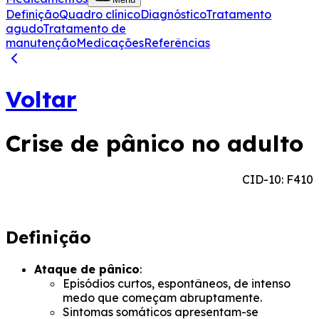
Definição
Quadro clínico
Diagnóstico
Tratamento
agudo
Tratamento de
manutenção
Medicações
Referências
Voltar
Crise de pânico no adulto
CID-10: F410
Definição
Ataque de pânico
:
Episódios curtos, espontâneos, de intenso
medo que começam abruptamente.
Sintomas somáticos apresentam-se