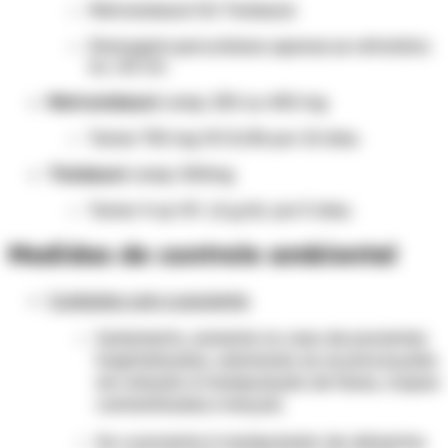
Metronidazol OU Tinidazol.
Drenagem percutânea apenas se refratário
ou >10 cm.
Metronidazol
comp. 250 ou 400 mg
Tomar 750 mg VO 8/8h por 10 dias.
Tinidazol
comp. 500mg
Tomar 4 cp VO (2 g/d) por 5 dias.
Medidas de controle ambiental
Cuidados com o paciente:
Isolamento, somente no caso de pacientes
hospitalizados, adotando-se as precauções
em relação à manipulação de fezes, roupas
contaminadas e lençois;
Se o paciente é manipulador de alimentos