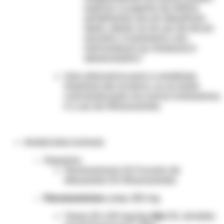
explicar a suspeita de efeitos
semelhantes aos do dissulfiram.
Assim, abster-se do uso de álcool
durante o tratamento com
metronidazol (ou tinidazol) é
desnecessário."
Uma alternativa para a amebíase
intestinal não invasiva, ou se existe
contraindicação nos outros tratamentos
é o uso de Nitazoxanida.
Amebicidas luminais:
Esquema
:
Paromomicina OU Furoato de
diloxanida OU Nitazoxanida.
Paromomicina
comp. 250 mg
Tomar 25 a 30 mg/kg/
dia
VO, dividido