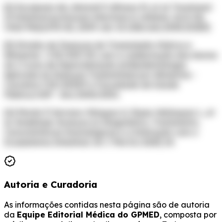
[2] Escobedo AA, Almirall P, Alfonso M, et al: Treatment
of intestinal protozoan infections in children. Arch Dis
Child 94(6):478-82, 2009. doi: 10.1136/adc.2008.151852
[3] Divisão de Doenças de Transmissão Hídrica e
Alimentar -CVE/SES-SP, com a colaboração dos alunos
do I Curso de Especialização emEpidemiologia
Aplicada às Doenças Transmitidas por Alimentos -
Convênio CVE/SESSP e Faculdade de Saúde
Pública/USP - Ano 2000/2001.
[4] Morán P, Serrano-Vázquez A, Rojas-Velázquez L, et
al. Amebíase: Avanços no Diagnóstico, Tratamento,
Características Imunológicas e a Interação com o
Ecossistema Intestinal. Int J Mol Sci 2023; 24.
Autoria e Curadoria
As informações contidas nesta página são de autoria
da
Equipe Editorial Médica do GPMED
, composta por