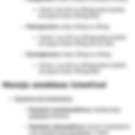
Tomar 1cp (20 ou 40mg) pela manhã
em jejum (max 40mg/dia)
Pantoprazol
comp. 20mg ou 40mg
Tomar 1 cp (20 ou 40mg) pela manhã
em jejum (max 40mg de 12/12h)
Esomeprazol
comp. 20mg ou 40mg
Tomar 1 cp (20 ou 40mg) pela manhã
em jejum (max 40mg/dia)
Manejo amebíase intestinal
Esquema de tratamento:
Paciente assintomáticos
: Amebicidas
luminais
somente.
Paciente sintomáticos
: Iniciar tratamento
com amebicidas
teciduais
, e após