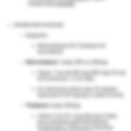
amebicidas
luminais
.
Amebicidas teciduais:
Esquema
:
Metronidazol OU Tinidazol OU
Secnidazol.
Metronidazol
comp. 250 ou 400mg
Tomar 2 cp de 250 mg (500 mg) VO de
8/8 horas por 7 a 10 dias.
Se clearance menor que 10: ajustar
dose para 3,75 mg/kg a cada 6 horas.
Tinidazol
comp. 500mg
Tomar 4 cp VO (2 g/dia) por 3 dias
para sintomas gastrointestinais
moderados, 5 dias para sintomas