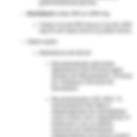
gastrointestinais graves.
Secnidazol
comp. 500 ou 1000 mg
Tomar 4 cp de 500 mg ou 2 cp de 1.000
mg VO em dose única (2 g dose única).
Observação
:
Abstinência de álcool:
Recomendação das bulas:
abstinência até 24 horas após
término do Metronidazol, 72 horas
do Tinidazol e 96 horas do
Secnidazol.
Recomendação CDC 2021: "O
metronidazol não inibe a
desidrogenase do acetaldeído,
como ocorre com o dissulfiram. O
etanol por si só, ou efeitos
adversos do metronidazol
independentes do etanol, podem