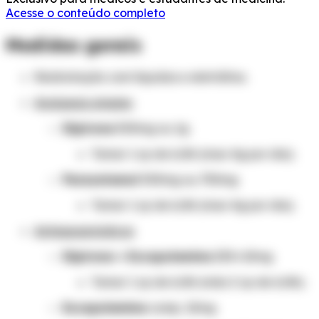
Acesse o conteúdo completo
Medidas gerais
Reidratação com líquidos e eletrólitos.
Analgesia simples
Dipirona
500mg ou 1g
Tomar 1 cp de 6/6h (max 4g por dia).
Paracetamol
500mg ou 750mg
Tomar 1 cp de 6/6h (max 4g por dia).
Antiespasmódicos
Dipirona + Escopolamina
250+10mg
Tomar 1 cp de 6/6h (máx 2 cp de 6/6h).
Escopolamina
comp. 10mg