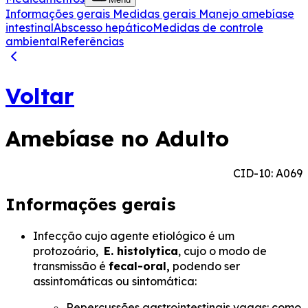
Informações gerais
Medidas gerais
Manejo amebíase
intestinal
Abscesso hepático
Medidas de controle
ambiental
Referências
Voltar
Amebíase no Adulto
CID-10: A069
Informações gerais
Infecção cujo agente etiológico é um
protozoário,
E. histolytica
, cujo o modo de
transmissão é
fecal-oral,
podendo ser
assintomáticas ou sintomática:
Repercussões gastrointestinais vagas: como