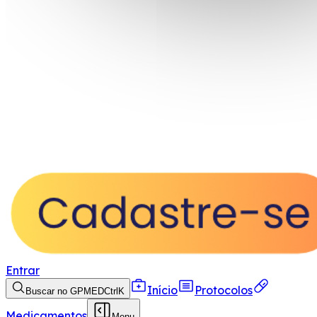
Entrar
Início
Protocolos
Buscar no GPMED
Ctrl
K
Medicamentos
Menu