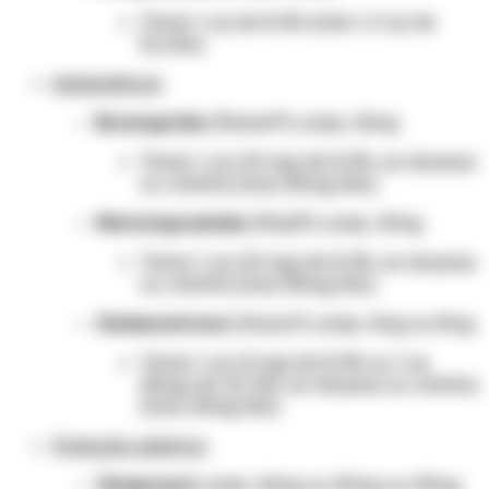
Tomar 1 cp de 8/8h (máx 1-2 cp de
5x/dia).
Antieméticos
Bromoprida
(Plamet®) comp. 10mg
Tomar 1 cp (10 mg) de 8/8h, se náuseas
ou vômitos (max 60mg/dia).
Metoclopramida
(Plasil®) comp. 10mg
Tomar 1 cp (10 mg) de 8/8h, se náuseas
ou vômitos (max 30mg/dia).
Ondansetrona
(Vonau®) comp. 4mg ou 8mg
Tomar 1 cp (4 mg) de 8/8h ou 1 cp
(8mg) de 12/12h, se náuseas ou vômitos
(max 24mg/dia)
Proteção gástrica
Omeprazol
comp. 10mg ou 20mg ou 40mg