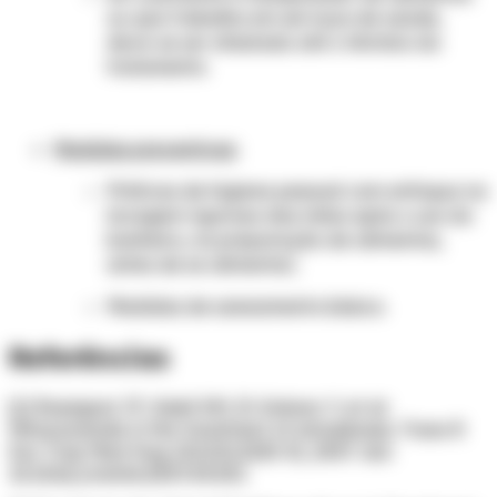
ou que trabalha em serviços de saúde,
deve-se ser afastado até o término do
tratamento.
Medidas preventivas:
Práticas de higiene pessoal com enfoque na
lavagem rigorosa das mãos após o uso do
banheiro, na preparação de alimentos,
antes de se alimentar;
Medidas de saneamento básico.
Referências
[1] Rossignol JF, Kabil SM, El-Gohary Y, et al:
Nitazoxanide in the treatment of amoebiasis. Trans R
Soc Trop Med Hyg 101(10):1025-31, 2007. doi:
10.1016/j.trstmh.2007.04.001