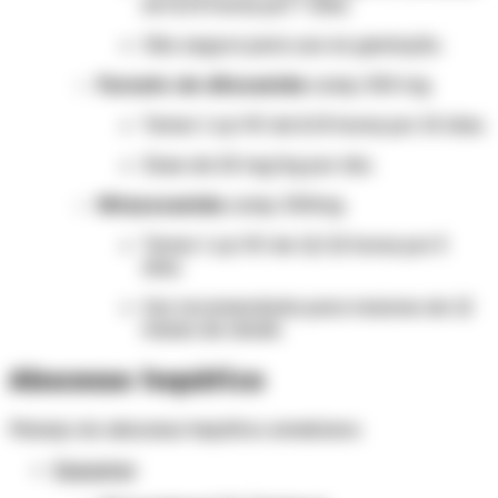
em 8/8 horas por 7 dias.
Obs: seguro para uso na gestação.
Furoato de diloxanida
comp. 500 mg
Tomar 1 cp VO de 8/8 horas por 10 dias.
Dose de 20 mg/kg por dia.
Nitazoxanida
comp. 500mg
Tomar 1 cp VO de 12/12 horas por 3
dias.
Uso recomendado para maiores de 12
meses de idade.
Abscesso hepático
Manejo do abscesso hepático amebiano:
Esquema
: