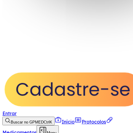
Entrar
Início
Protocolos
Buscar no GPMED
Ctrl
K
Medicamentos
Menu