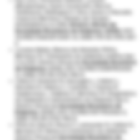
Albuquerque, Saulo Cavalcanti, Marcos
Tambascia, Wellington S. Silva Júnior e Marcello
Casaccia Bertoluci. Manejo da Terapia
Antidiabética no DM2.
Diretriz Oficial da
Sociedade Brasileira de Diabetes (2025)
. DOI:
10.29327/5660187.2025-14, ISBN: 978-65-5941-367-
6.
Luciana Bahia, Bianca de Almeida-Pititto,
Bertoluci M. Tratamento do diabetes mellitus tipo
2 no SUS. Diretriz Oficial da
Sociedade Brasileira
de Diabetes
(2023). DOI: 10.29327/5238993.2023-
11, ISBN: 978-85-5722-906-8.
Cobas R, Rodacki M, Giacaglia L, Calliari L,
Noronha R, Valerio C, Custódio J, Santos R,
Zajdenverg L, Gabbay G, Bertoluci M. Diagnóstico
do diabetes e rastreamento do diabetes tipo 2.
Diretriz Oficial da
Sociedade Brasileira de
Diabetes
(2023). DOI: 10.29327/557753.2022-2,
ISBN: 978-85-5722-906-8.
Pititto B, Dias M, Moura F, Lamounier R, Calliari S,
Bertoluci M. Metas no tratamento do diabetes.
Diretriz Oficial da
Sociedade Brasileira de