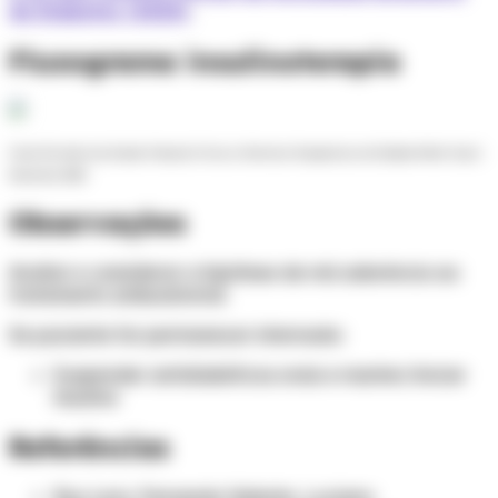
de Diabetes (2023).
"
Fluxograma insulinoterapia
Fonte: Ministério da Saúde. Protocolo Clínico e Diretrizes Terapêuticas do Diabete Melito Tipo 2.
Novembro 2020.
Observações
Avaliar e considerar a hipótese de má aderência ao
tratamento ambulatorial.
Se paciente for permanecer internado:
Suspender antidiabéticos orais e manter/iniciar
insulina
Referências
Ruy Lyra, Fernando Valente, Luciano