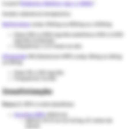
Ir para”
Diabetes Mellitus tipo 2 (DM2)
”
Avaliar aderência terapêutica
Metformina
comp. 500mg ou 850mg ou 1.000mg
Dose: 500 a 2.550 mg/dia (adultos) e 500 a 2.000
mg/dia (crianças)
Frequência: 1 a 3 vezes ao dia.
Gliclazida
MR (Diamicron MR®) comp. 30mg ou 60mg
ou 80mg
Dose: 30 a 120 mg/dia
Frequência: 1x/dia
Insulinização
Passo 1:
NPH a noite (bedtime)
Insulina NPH
100UI/ml
Aplicar 10 UI ou 0,2 UI/kg, SC antes de
dormir