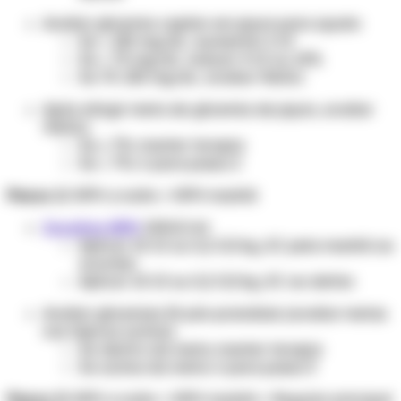
Avaliar glicemia capilar em jejum para ajuste:
Se > 130 mg/dL: aumentar 2 UI
Se < 70 mg/dL: reduzir 4 UI ou 10%
Se 70-130 mg/dL: avaliar HbA1c
Após atingir meta de glicemia de jejum, avaliar
HbA1c:
Se ≤ 7%: manter terapia
Se > 7%: ir para passo 2
Passo 2:
NPH a noite + NPH manhã
Insulina NPH
100UI/ml
Aplicar 10 UI ou 0,2 UI/kg, SC pela manhã ao
acordar.
Aplicar 10 UI ou 0,2 UI/kg, SC ao deitar.
Avaliar glicemias 2h pós-prandiais (avaliar metas
nos tópicos acima):
Se dentro da meta: manter terapia
Se acima da meta: ir para passo 3
Passo 3:
NPH a noite + NPH manhã + Regular principal