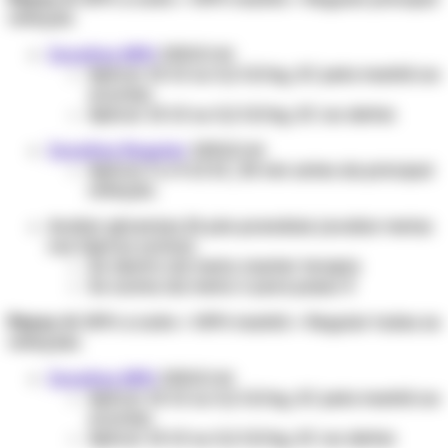
refeição
Insulina NPH
100UI/ml
Aplicar 10 UI ou 0,2 UI/kg, SC pela manhã ao
acordar.
Aplicar 10 UI ou 0,2 UI/kg, SC ao deitar.
Insulina Regular
100UI/ml
Aplicar 2 a 4 UI SC, 30 min antes da principal
refeição.
Avaliar glicemias 2h pós-prandiais (avaliar metas
nos tópicos acima):
Se dentro da meta: manter terapia
Se acima da meta: ir para passo 4
Passo 4:
NPH a noite + NPH manhã + Regular todas as
refeições
Insulina NPH
100UI/ml
Aplicar 10 UI ou 0,2 UI/kg, SC pela manhã ao
acordar.
Aplicar 10 UI ou 0,2 UI/kg, SC ao deitar.