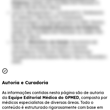
Diabetes
(2023). DOI: 10.29327/557753.2022-3,
ISBN: 978-85-5722-906-8.
Lyra R, Albuquerque L, Cavalcanti S, Tambascia
M, Valente F, Bertoluci M. Tratamento
farmacológico da hiperglicemia no DM2. Diretriz
Oficial da
Sociedade Brasileira de Diabetes
(2023). DOI: 10.29327/557753.2022-10, ISBN: 978-
85-5722-906-8.
BRASIL.
Ministério da Saúde
. Secretaria de
ciência, tecnologia, inovação e insumos
estratégicos. Protocolo Clínico e Diretrizes
Terapêuticas do Diabete Melito Tipo 2. Novembro
2020.
Autoria e Curadoria
As informações contidas nesta página são de autoria
da
Equipe Editorial Médica do GPMED
, composta por
médicos especialistas de diversas áreas. Todo o
conteúdo é estruturado rigorosamente com base em