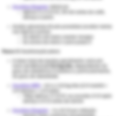
Insulina Regular
100UI/ml
Aplicar 2 a 4 UI SC, 30 min antes do café,
almoço e janta.
Avaliar glicemias 2h pós-prandiais (avaliar metas
nos tópicos acima):
Se dentro da meta: manter terapia
Se acima da meta: ir para passo 5
Passo 5:
Insulinização plena
A dose total de insulina geralmente varia em
torno de
0,5 a 1,5 UI/kg/dia
, dependendo do
grau de resistência à insulina e, particularmente,
do grau de obesidade.
Insulina NPH
- 0,5 a 1 UI/kg/dia (2/4 manhã +
1/4 almoço + 1/4 noite)
70kg:
Aplicar 17 UI SC
ao acordar,
8 UI após
almoço e 8 UI antes de dormir
Insulina Regular
- 4 a 10 UI por refeição
Ajustar dose conforme necessidade,