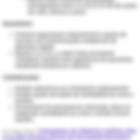
normalmente entre 4 a 10 UI, SC 30 min antes
do café, almoço e janta
Seguimento
:
Orientar seguimento ambulatorial e ajuste de
acordo com monitorização residencial da
glicemia capilar
Ajustar 2 a 4 UI, a cada 3 dias (é possível
considerar ajustes mais agressivos em pacientes
resistentes insulínicos e obesos)
Considerações
:
Avaliar aderência ao tratamento ambulatorial
Avaliar ajuste de doses de antidiabéticos orais e
insulina
Se paciente for permanecer internado, deve-se
suspender antidiabéticos orais e manter/iniciar
insulina
Tratamento do diabetes mellitus tipo
obs: condutas conforme "
2 no SUS. Diretriz Oficial da Sociedade Brasileira