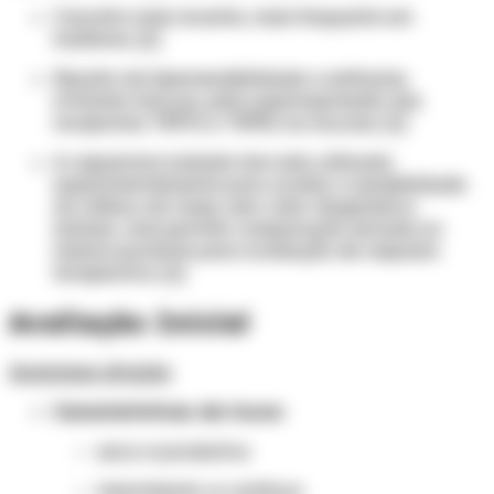
Conceito mais recente, mais frequente em
mulheres. [1]
Resulta da hipersensibilidade a estímulos
irritantes inócuos, pela superexpressão dos
receptores TRPV1 e TRPA1 na mucosa. [1]
A capsaicina inalada tem sido utilizada
experimentalmente para avaliar a sensibilidade
do reflexo da tosse; sem valor diagnóstico
isolado, mas permite comparação seriada no
mesmo paciente para avaliação de resposta
terapêutica. [1]
Avaliação Inicial
Anamnese dirigida
Características da tosse:
seca vs produtiva
intermitente vs contínua