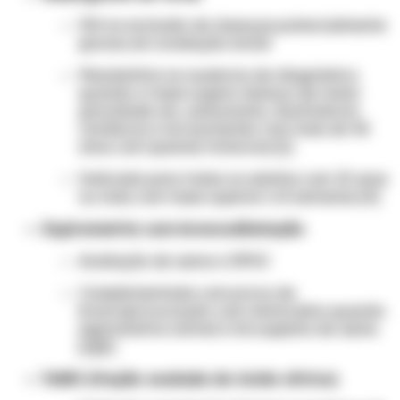
Útil na exclusão de doenças potencialmente
graves em avaliação inicial
Mandatória na ausência de diagnóstico
quando a tosse sugere doença de maior
gravidade (ex.: pneumonia, insuficiência
cardíaca) e em pacientes com mais de 40
anos com queixas torácicas [1]
Indicada para todos os adultos com 15 anos
ou mais com tosse superior a 8 semanas [4]
Espirometria com broncodilatação
Avaliação de asma e DPOC
Complementada com prova de
broncoprovocação com metacolina quando
espirometria normal e há suspeita de asma
[1][2]
FeNO (fração exalada de óxido nítrico)