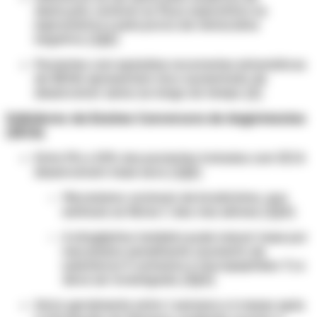
obstrução variável ao fluxo expiratório na
espirometria e pela prova de metacolina
negativa. [1][2]
Pacientes com episódios recorrentes sintomáticos
de BENA apresentam risco aumentado de
desenvolver asma ao longo do tempo. [2]
Inibidores da Enzima Conversora de Angiotensina
(IECA)
Entre 5% e 20% dos pacientes tratados com IECA
desenvolvem tosse seca. [1][2]
Mecanismo: acúmulo de bradicinina, que
estimula as fibras C das vias aéreas. [1][4]
A sitagliptina também pode induzir tosse por
mecanismo semelhante (aumento de
substância P, eotaxina e neuropeptídeo Y) e
deve ser investigada. [3][4]
Início geralmente entre 1 semana e 6 meses após