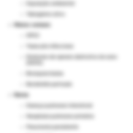
Exposição ambiental
Tabagismo ativo
Menos comuns
DPOC
Tosse pós-infecciosa
Síndrome de apneia obstrutiva do sono
(SAOS)
Bronquiectasias
Bordetella pertussis
Raras
Doença pulmonar intersticial
Neoplasia pulmonar primária
Pneumonia persistente