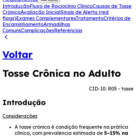
Introdução
Fluxo de Raciocínio Clínico
Causas de Tosse
Crônica
Avaliação Inicial
Sinais de Alerta (red
flags)
Exames Complementares
Tratamento
Critérios de
Encaminhamento
Armadilhas
Comuns
Complicações
Referências
Voltar
Tosse Crônica no Adulto
CID-10: R05 - tosse
Introdução
Considerações
A tosse crônica é condição frequente na prática
clínica, com prevalência estimada de
5–15% na