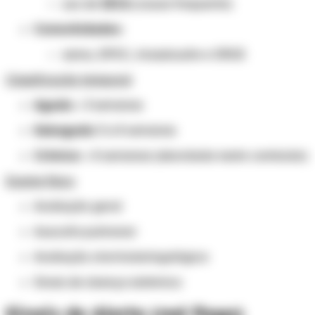
uso de
IECA
(causa frequente)
Comorbidades:
asma, DPOC, rinossinusite e DRGE
Classificação temporal
Aguda
: < 3 semanas
Subaguda
: 3 a 8 semanas
Crônica
: > 8 semanas (abordada neste conteúdo)
Exame físico
Avaliação geral
Ausculta pulmonar
Avaliação otorrinolaringológica
Sinais de doença sistêmica
Sinais de Alerta (red flags)