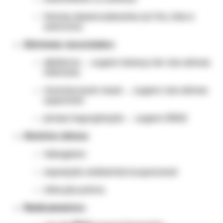
fatores desencadeantes (ar frio, fala e
exercício)
Sintomas associados:
sibilância → sugere doença de vias aéreas
inferiores
rinorreia/post-nasal → sugere vias aéreas
superiores
pirose/regurgitação → sugere DRGE
História clínica:
tabagismo
exposição ambiental/ocupacional
infecção prévia
Medicamentos: