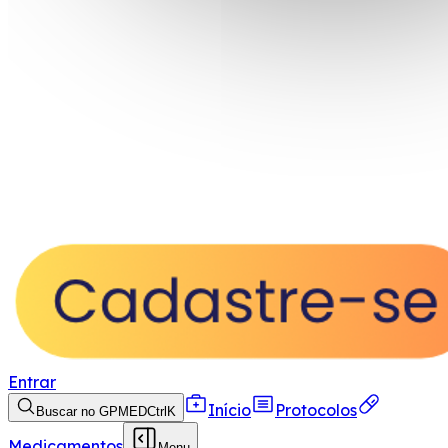
Entrar
Início
Protocolos
Buscar no GPMED
Ctrl
K
Medicamentos
Menu