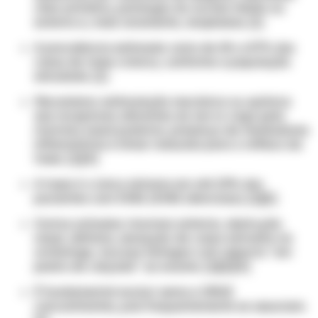
ciliar primária, patologia do ouvido médio ou
externo e, mais raramente, neoplasias. [1]
A prevalência estimada varia de 6% a 87% dos
casos de tosse crônica, conforme a população
estudada. [1]
Mecanismo: estimulação mecânica ou química
dos receptores aferentes do nervo vago pela
rinorreia nasal posterior, presença de mediadores
inflamatórios e limiar reduzido para o reflexo da
tosse. [1][4]
A tosse é o único sintoma em até 20% dos
pacientes com SVAS (SVAS silenciosa). [1][2]
Outros achados: rinorreia anterior, obstrução
nasal, disfonia, sensação de corpo estranho na
orofaringe, mucosa faríngea com aspecto "em
pedra de calçada" ao exame. [1][2][4]
É fundamental excluir asma e DRGE
concomitantes, pois frequentemente se associam.