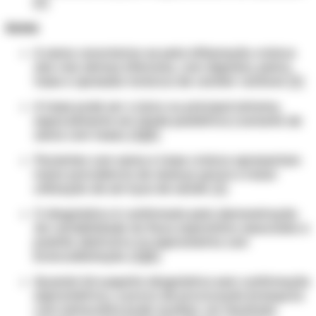
[1]
Asma
A asma caracteriza-se pela inflamação crônica
das vias aéreas inferiores, com dispneia, pieira,
tosse e opressão torácica de caráter variável. [1]
A tosse pode ser o único ou principal sintoma,
especialmente em idade pediátrica (variante de
asma com tosse). [1][2]
Pacientes com asma e tosse crônica apresentam
maior prevalência de doença grave e maior
utilização de serviços de saúde. [1]
O diagnóstico é confirmado pela demonstração
da variabilidade do fluxo expiratório associada a
padrão obstrutivo na espirometria com
broncodilatação. [1][2]
Quando há suspeita diagnóstica sem confirmação
espirométrica, a prova de provocação brônquica
com metacolina pode auxiliar; um resultado