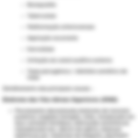
Bronquiolite
Tuberculose
Malformação arteriovenosa
Aspiração recorrente
Sarcoidose
Irritação do canal auditivo externo
Tosse psicogênica / distúrbio somático de
tosse
Detalhamento das principais causas: ↓
Síndrome das Vias Aéreas Superiores (SVAS)
Previamente denominada síndrome de rinorreia
posterior; engloba faringite, rinite, rinossinusite em
seus variados fenótipos, alterações anatômicas
nasossinusais (ex.: desvio de septo), doenças
sistêmicas (ex.: síndrome de Sjögren), discinesia