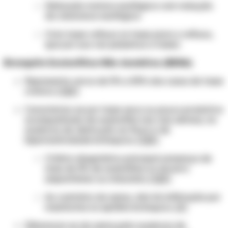
Disfunção motora esofágica com redução
da clearance esofágica
Ciclo tosse-refluxo (a tosse piora o refluxo,
que por sua vez perpetua a tosse)
Bronquite Eosinofílica Não Asmática (BENA)
Representa cerca de 5% a 30% dos casos de tosse
crônica. [1][2]
Caracteriza-se por tosse seca ou pouco produtiva
acompanhada de eosinofilia nas vias aéreas, na
ausência de obstrução ao fluxo e de
hiperreatividade brônquica. [1][2]
Critério diagnóstico principal: presença de
mais de 3% de eosinófilos no escarro
(espontâneo ou induzido). [1][2]
Ao contrário da asma, não há infiltração por
mastócitos no epitélio brônquico. [2]
Diferencia-se da asma pela ausência de