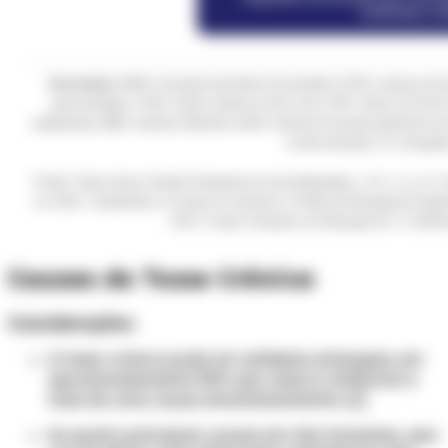
Causas de Tosse Crônica
Considerações:
A tosse crônica pode ter múltiplas etiologias; em
aproximadamente 30% dos casos é atribuível a
mais de uma causa simultaneamente. [1]
As quatro principais causas em não fumantes, sem