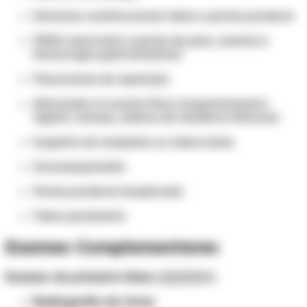
Sintomas constitucionais: febre e perda ponderal
DRGE associada a perda de peso, anemia e
hemorragia gastrointestinal
Pneumonias de repetição
Alterações no exame físico: baqueteamento
digital, cianose, edema de membros inferiores
Suspeita de neoplasia ou tuberculose
Imunossupressão
Perda ponderal inexplicada
Febre persistente
Exames Complementares
Exames de primeira linha:
[1][2][3][4]
Radiografia de tórax