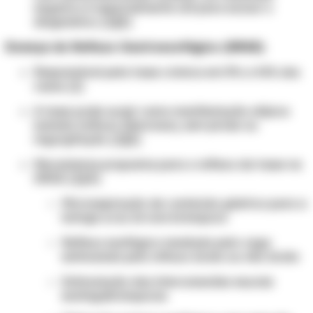
negativo é especialmente útil para excluir o
diagnóstico. [1][2]
Doença do Refluxo Gastroesofágico (DRGE)
Responsável pela tosse crônica em 5% a 41% dos
casos. [1]
A tosse pode surgir como manifestação atípica
isolada (refluxo silencioso), sem pirose ou
regurgitação. [1][2]
Mecanismos propostos para o reflexo da tosse na
DRGE: [1][4]
Microaspiração de conteúdo gástrico para a
laringe e/ou árvore brônquica
Reflexo esofágico mediado pelo vago
estimulado pelo refluxo ácido ou não ácido
Estimulação das interconexões neurais
esofagobrônquicas