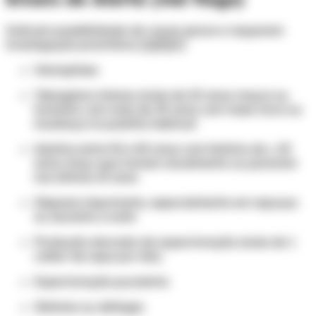
Indicam possibilidade de causa grave e requerem
investigação prioritária: [1][3][4]
Hemoptises
Tabagismo intenso (mais de 20 anos-maço) ou
fumante com mais de 45 anos com tosse nova ou
mudança no padrão habitual
Adultos entre 50 e 80 anos com história de ≥ 20
anos-maço que fumam atualmente ou pararam
nos últimos 15 anos
Dispneia importante, especialmente em repouso
ou durante a noite
Produção elevada de expectoração (mais de 1
colher de sopa por dia)
Expectoração purulenta
Disfonia ou disfagia