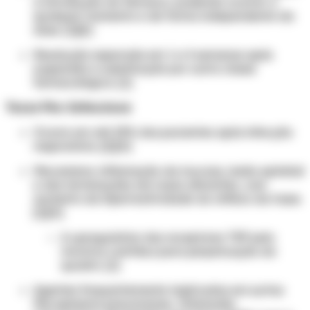
a introdução do fármaco, podendo ocorrer a
qualquer momento e de forma independente da
dose. [1][2]
Resolução esperada em 1 a 4 semanas após
suspensão e substituição por outra classe
farmacológica. [1]
Tosse Pós-Infecciosa
Ocorre em até 25% dos pacientes após infecção
respiratória. [2][4]
Mecanismo: inflamação da mucosa, lesão epitelial
e das terminações nervosas aferentes, com
aumento da hiperreatividade do reflexo da tosse.
[1][4]
A upregulation dos receptores TRP pelo
rinovírus contribui para perpetuação do
quadro. [1]
Agentes frequentemente implicados em surtos:
Mycoplasma pneumoniae
,
Chlamydia