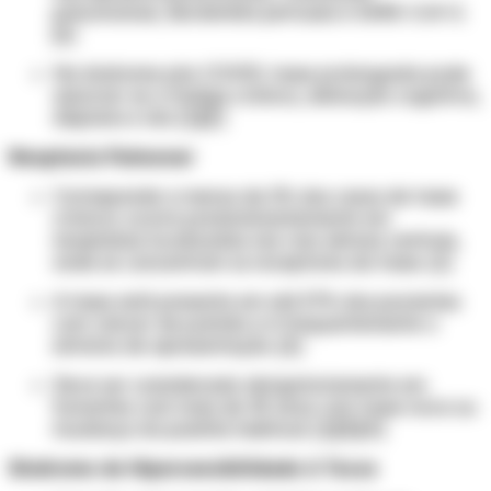
pneumoniae
,
Bordetella pertussis
e SARS-CoV-2.
[2]
Na síndrome pós-COVID, tosse prolongada pode
associar-se a fadiga crônica, disfunção cognitiva,
dispneia e dor. [1][2]
Neoplasia Pulmonar
Corresponde a menos de 2% dos casos de tosse
crônica; ocorre predominantemente em
neoplasias localizadas nas vias aéreas centrais,
onde se concentram os receptores da tosse. [1]
A tosse está presente em até 57% dos pacientes
com câncer de pulmão e é frequentemente o
sintoma de apresentação. [2]
Deve ser considerada obrigatoriamente em
fumantes com mais de 45 anos com tosse nova ou
mudança do padrão habitual. [1][3][4]
Síndrome de Hipersensibilidade à Tosse