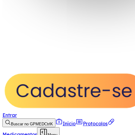
Entrar
Início
Protocolos
Buscar no GPMED
Ctrl
K
Medicamentos
Menu