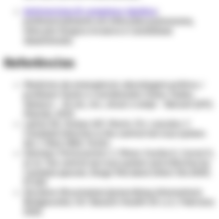
Anfotericina B complexo lipídico
:
preferencialmente em infecções pulmonares,
infecção fúngica invasiva e candidíase
disseminada.
Referências
Medicina de emergência: abordagem prática /
professor titular e coordenador Irineu Tadeu
Velasco. - 13. ed., rev., atual. e ampl. - Barueri [SP]:
Manole, 2019.
Lipton SA, Hickey WF, Morris JH, Loscalzo J.
Candidal infection in the central nervous system.
Am J Med 1984; 76:101.
Sánchez-Portocarrero J, Pérez-Cecilia E, Corral O,
et al. The central nervous system and infection by
Candida species. Diagn Microbiol Infect Dis 2000;
37:169.
Ancobon (flucytosine) [prescribing information].
Bridgewater, NJ: Bausch Health US LLC; February
2022.