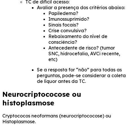
TC de difícil acesso:
Avaliar a presença dos critérios abaixo:
Papiledema?
Imunossuprimido?
Sinais focais?
Crise convulsiva?
Rebaixamento do nível de
consciência?
Antecedente de risco? (tumor
SNC, hidrocefalia, AVCi recente,
etc)
Se a resposta for “não” para todas as
perguntas, pode-se considerar a coleta
de líquor antes da TC.
Neurocriptococose ou
histoplasmose
Cryptococos neoformans
(neurocriptococose) ou
Histoplasmose.