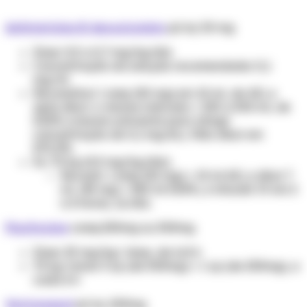
Anfotericina B desoxicolato
pó inj. 50 mg
Dose: 0,5 a 0,7 mg/kg/dia
Concentração da solução recomendada: 0,1
mg/ml
Reconstituir 1 amp (50 mg) em 10 mL de AD, e
após diluir o volume indicado + 250 a 500 mL de
SG5% (volume suficiente para atingir
concentração de 0,1 mg/dL). Não diluir em
SF0,9%.
Ex: 70 kg (0,5 mg/kg/dia)
Reconst. 1 amp (50 mg) + 10 ml AD, e diluir 7
mL (35 mg) + 350 ml SG5%, e infundir IV em 2
a 6 horas, 1x/dia.
Flucitosina
comp.250mg ou 500mg
Dose: 25 mg/kg/ dose, de 6/6 h
70 kg: tomar 3 cp (de 500mg) + 1 cp (de 250mg), a
cada 6 h
Voriconazol
pó inj. 200mg