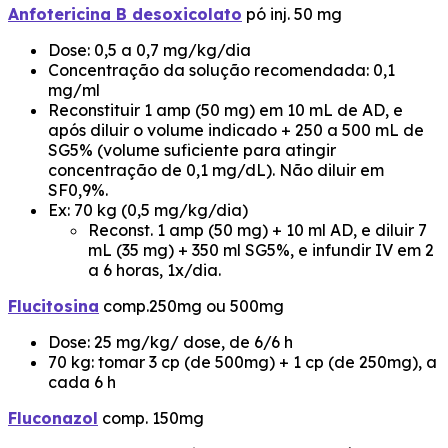
Anfotericina B desoxicolato
pó inj. 50 mg
Dose: 0,5 a 0,7 mg/kg/dia
Concentração da solução recomendada: 0,1
mg/ml
Reconstituir 1 amp (50 mg) em 10 mL de AD, e
após diluir o volume indicado + 250 a 500 mL de
SG5% (volume suficiente para atingir
concentração de 0,1 mg/dL). Não diluir em
SF0,9%.
Ex: 70 kg (0,5 mg/kg/dia)
Reconst. 1 amp (50 mg) + 10 ml AD, e diluir 7
mL (35 mg) + 350 ml SG5%, e infundir IV em 2
a 6 horas, 1x/dia.
Flucitosina
comp.250mg ou 500mg
Dose: 25 mg/kg/ dose, de 6/6 h
70 kg: tomar 3 cp (de 500mg) + 1 cp (de 250mg), a
cada 6 h
Fluconazol
comp. 150mg