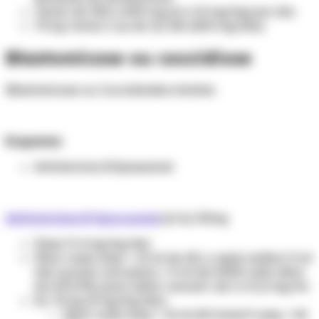
Tomar de 400 a 800 mg (6 a 12 mg/kg) por dia.
70 kg: tomar 2 cp de 12/12h (600 mg/dia).
Blastomicose ou coccidiose
Blastomicose ou Coccidioides immites
Esquema:
Anfotericina B lipossomal
Anfotericina B lipossomal
pó inj. 50mg
Dose: 3-4 mg/kg/dia
Diluir cada amp + 12 ml de AD, e após rediluir X ml
(de acordo com peso) + X ml de SG5% (não diluir
em SF0,9%) para obter concent. de 2 a 0,2 mg/ml.
Ex: 70 kg (3 mg/kg/dia)
Diluir cada amp + 12 ml AD (total 5 amp / 60