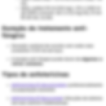
ml).
Após, rediluir 50 ml (210 mg) + 50 a 1.000 ml
de SG5% (concent. de 2 a 0,2 mg/ml), IV em
30-60 min, 1x/dia
Duração do tratamento anti-
fúngico
Duração variável de acordo com cada caso
(consultar CCIH do serviço).
A terapia anti-fúngica pode durar de
algumas a
várias semanas
.
Tipos de anfotericinas
Anfotericina B desoxicolato
: preferencialmente
na população neonatal.
Anfotericina B lipossomal
: infecções de sistema
nervoso central e leishmaniose.