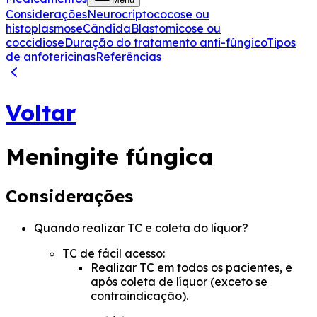
Considerações
Neurocriptococose ou
histoplasmose
Cândida
Blastomicose ou
coccidiose
Duração do tratamento anti-fúngico
Tipos
de anfotericinas
Referências
Voltar
Meningite fúngica
Considerações
Quando realizar TC e coleta do líquor?
TC de fácil acesso:
Realizar TC em todos os pacientes, e
após coleta de líquor (exceto se
contraindicação).