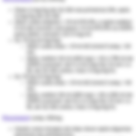
Dose: 6 mg/kg de 12/12h nas primeiras 24h, após
4 mg/kg de 12/12h.
Diluir cada ampola + 19 ml SF0,9%, e após rediluir
X ml (de acordo com peso) +X ml SF0,9% ou SG5%
para obter concent. 0,5-5 mg/ml
Ex: 70 kg (6 mg/kg)
Diluir cada amp + 19 ml AD (total 3 amp / 60
ml).
Após, rediluir 42 ml (420 mg) + 42 a 798 ml de
SG5% (concent. de 5 a 0,5 mg/ml), IV em 1 a
3h, de 12/12h (veloc. max. 3 mg/kg/h)
Ex: 70 kg (4 mg/kg)
Diluir cada amp + 19 ml AD (total 2 amp / 40
ml).
Após, rediluir 28 ml (280 mg) + 28 a 532 ml de
SG5% (concent. de 0,2 a 2 mg/ml), IV em 1 a
3h, de 12/12h (veloc. max. 3 mg/kg/h)
Fluconazol
comp. 150mg
Usado como terapia de step-down após algumas
semanas de anfotericina.