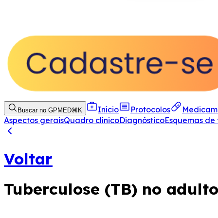
Início
Protocolos
Medicam
Buscar no GPMED
⌘
K
Aspectos gerais
Quadro clínico
Diagnóstico
Esquemas de 
Voltar
Tuberculose (TB) no adult