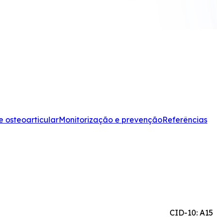
 osteoarticular
Monitorização e prevenção
Referências
CID-10: A15