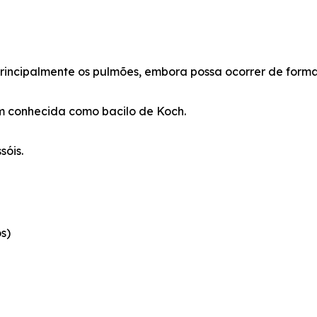
 principalmente os pulmões, embora possa ocorrer de form
m conhecida como bacilo de Koch.
sóis.
s)