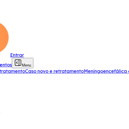
Entrar
entos
Menu
tratamento
Caso novo e retratamento
Meningoencefálica e
o