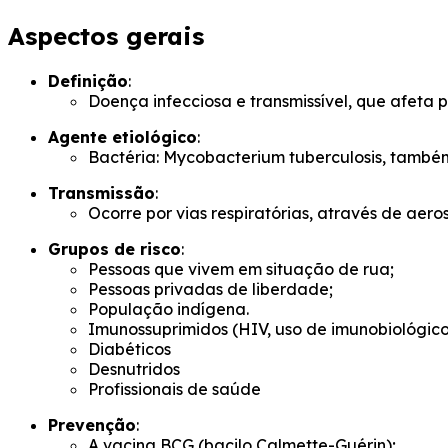
Aspectos gerais
Definição
:
Doença infecciosa e transmissível, que afeta
Agente etiológico
:
Bactéria:
Mycobacterium tuberculosis
, també
Transmissão
:
Ocorre por vias respiratórias, através de aeros
Grupos de risco
:
Pessoas que vivem em situação de rua;
Pessoas privadas de liberdade;
População indígena.
Imunossuprimidos (HIV, uso de imunobiológico
Diabéticos
Desnutridos
Profissionais de saúde
Prevenção
:
A vacina BCG (bacilo
Calmette-Guérin
);