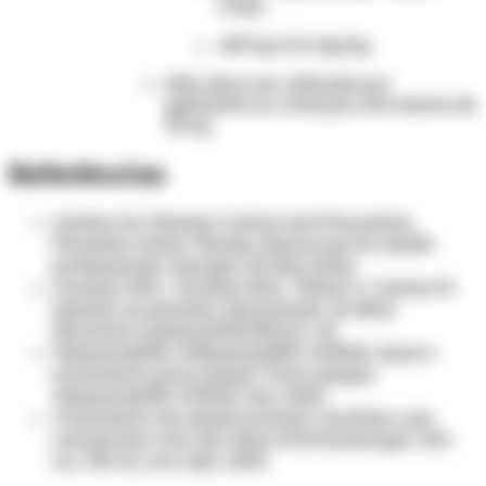
comp
≥80 kg: 0,2 mg/kg
Não deve ser utilizada por
gestantes ou crianças com menos de
15 kg.
Referências
Centers for Disease Control and Prevention.
Parasites Home. Myiasis. Resources for health
professionals. Georgia; 25 May 2020.
Cardoso AEC, Cardoso AEO, Talhari C, Santos M.
Update on parasitic dermatoses. An Bras
Dermatol. [online];2020;95(1):1–14.
TelessaúdeRS (TelessaúdeRS-UFRGS). Qual o
tratamento para miíase? Porto Alegre:
TelessaúdeRS-UFRGS; Nov 2020.
Tratamento da miíase humana cavitária com
ivermectina oral. Rev Bras Otorrinolaringol. V.67,
n.6, 755-61, nov./dez. 2001