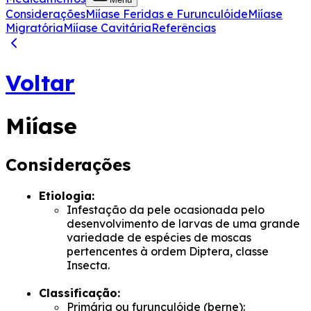
Considerações
Miíase Feridas e Furunculóide
Miíase
Migratória
Miíase Cavitária
Referências
Voltar
Miíase
Considerações
Etiologia:
Infestação da pele ocasionada pelo
desenvolvimento de larvas de uma grande
variedade de espécies de moscas
pertencentes à ordem Diptera, classe
Insecta.
Classificação:
Primária ou furunculóide
(berne):