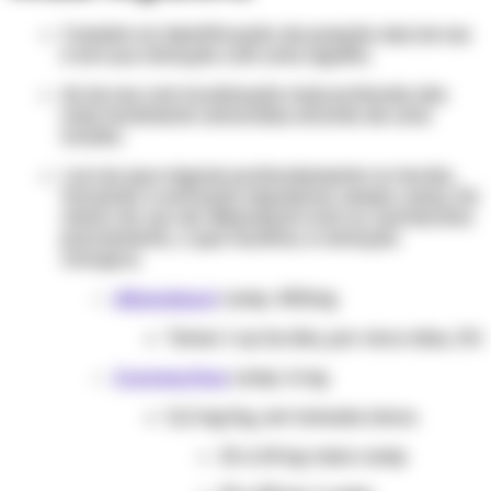
Consiste na identificação da posição das larvas
e em sua remoção com uma agulha.
As larvas com localização mais profunda são
mais facilmente removidas através de uma
incisão.
Larvas que migram profundamente no tecido,
tornando a extração impossível; nesses casos, há
relato do uso de albendazol oral ou ivermectina
previamente, o que facilitou a remoção
cirúrgica.
Albendazol
comp. 400mg
Tomar 1 cp 2x/dia, por cinco dias, OU
Ivermectina
comp. 6 mg
0,2 mg/kg, em tomada única.
15 a 24 kg: meio comp