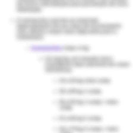
do local e reavaliação para prevenção de nova
infestação.
A ivermectina oral tem se mostrado
especialmente útil nos casos de envolvimento
oral, orbital e nasal como adjuvante para o
tratamento.
Ivermectina
comp. 6 mg
0,2 mg/kg, em tomada única
(considerar dose adicional em casos
refratários)
15 a 24 kg: meio comp
25 a 35 kg: 1 comp
36 a 50 kg: 1 comp + meio
comp
51 a 65 kg: 2 comp
66 a 79 kg: 2 comp + meio