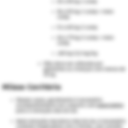
25 a 35 kg: 1 comp
36 a 50 kg: 1 comp + meio
comp
51 a 65 kg: 2 comp
66 a 79 kg: 2 comp + meio
comp
≥80 kg: 0,2 mg/kg
Não deve ser utilizada por
gestantes ou crianças com menos de
15 kg.
Miíase Cavitária
Nesses casos, geralmente é necessário
acompanhamento em conjunto com
especialista
para a remoção das larvas.
Após remoção mecânica das larvas, é necessário
cuidado longitudinal com a ferida, com oclusão