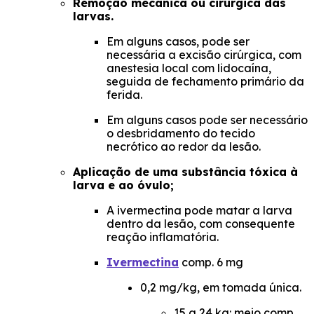
Remoção mecânica ou cirúrgica das
larvas.
Em alguns casos, pode ser
necessária a excisão cirúrgica, com
anestesia local com lidocaína,
seguida de fechamento primário da
ferida.
Em alguns casos pode ser necessário
o desbridamento do tecido
necrótico ao redor da lesão.
Aplicação de uma substância tóxica à
larva e ao óvulo;
A ivermectina pode matar a larva
dentro da lesão, com consequente
reação inflamatória.
Ivermectina
comp. 6 mg
0,2 mg/kg, em tomada única.
15 a 24 kg: meio comp