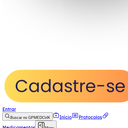
Entrar
Início
Protocolos
Buscar no GPMED
Ctrl
K
Medicamentos
Menu