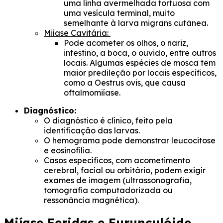
uma linha avermelhada tortuosa com
uma vesícula terminal, muito
semelhante à larva migrans cutânea.
Miíase Cavitária:
Pode acometer os olhos, o nariz,
intestino, a boca, o ouvido, entre outros
locais. Algumas espécies de mosca têm
maior predileção por locais específicos,
como a Oestrus ovis, que causa
oftalmomiíase.
Diagnóstico:
O diagnóstico é clínico, feito pela
identificação das larvas.
O hemograma pode demonstrar leucocitose
e eosinofilia.
Casos específicos, com acometimento
cerebral, facial ou orbitário, podem exigir
exames de imagem (ultrassonografia,
tomografia computadorizada ou
ressonância magnética).
Miíase Feridas e Furunculóide