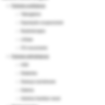
Fatores urológicos
Tabagismo
Exposição ocupacional
Radioterapia
Litíase
ITU recorrente
Fatores nefrológicos
HAS
Diabetes
Doença autoimune
Edema
História familiar renal