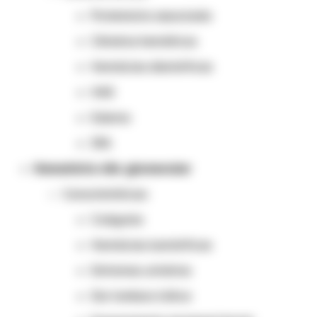
Proteinúria associada
Cilindros hemáticos
Hemácias dismórficas
HAS
Edema
IRA
Hematúria não glomerular
Características:
Coágulos
Hemácias isomórficas
Sintomas urinários
Dor lombar/cólica