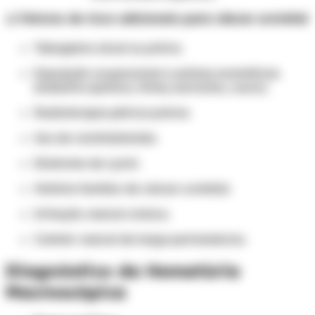
⚠️ Fatores de risco adicionais para câncer urotelial
Tabagismo atual ou prévio.
Exposição ocupacional a aminas aromáticas
(indústria química, tintas, borracha, couro).
Radioterapia pélvica prévia.
Uso de ciclofosfamida.
Síndrome de Lynch.
História familiar de câncer urotelial.
Irritação vesical crônica.
Cateter vesical de longa permanência.
Diagnóstico da Hematúria
Macroscópica