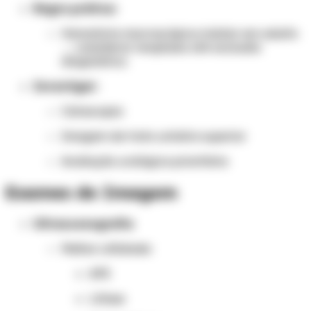
Regra prática:
Hematúria macroscópica indolor em adulto
→ considerar neoplasia até exclusão
diagnóstica.
Investigar:
Cistoscopia
Imagem de trato urinário superior
Avaliação urológica prioritária
Exames de Imagem
Ultrassonografia
Melhor utilidade:
APS
Litíase