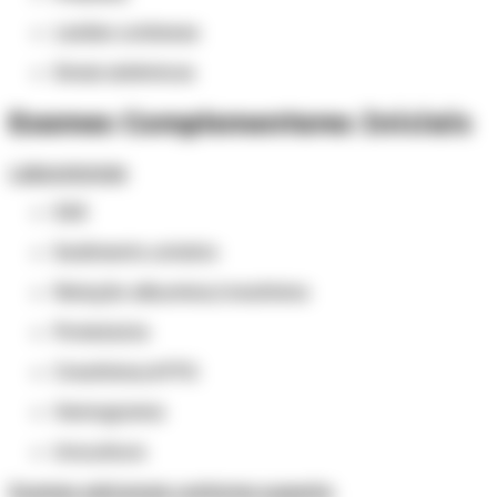
Lesões cutâneas
Sinais sistêmicos
Exames Complementares Iniciais
Laboratoriais
EAS
Sedimento urinário
Relação albumina/creatinina
Proteinúria
Creatinina/eTFG
Hemograma
Urocultura
Exames adicionais conforme suspeita