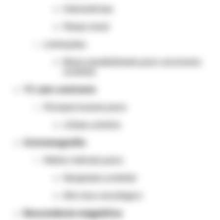
Hidronefrose
Massa renal
Limitações:
Baixa sensibilidade para carcinoma
urotelial.
TC sem contraste
Principal exame para:
Litíase urinária
Urotomografia
Melhor método para:
Neoplasia urotelial
Alto risco oncológico
Ressonância magnética