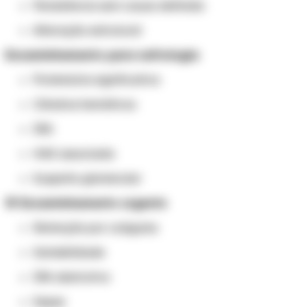
Persistência sem causa definida
Alteração estrutural
Encaminhamento para nefrologia
Proteinúria significativa
Cilindros hemáticos
IRA
HAS associada
Suspeita glomerular
🚨 Encaminhamento urgente
Retenção por coágulos
Instabilidade
IRA obstrutiva
Sepse