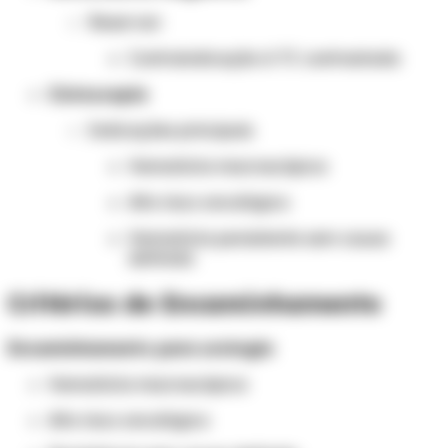
Reservar:
Contraindicação à TC contrastada
Cistoscopia
Indicações principais
Hematúria macroscópica
Alto risco oncológico
Hematúria persistente sem causa
definida
Critérios de Encaminhamento
Encaminhamento para urologia
Hematúria macroscópica
Alto risco oncológico