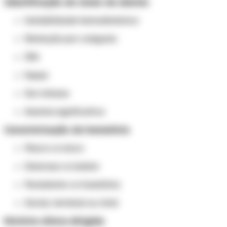
Identificação de sinais de alarme
Instabilidade hemodinâmica
Retenção por coágulos
IRA
Sepse
Dor intensa
Anemia significativa
Caracterização da hematúria
Macro vs micro
Dolorosa vs indolor
Persistente vs transitória
Inicial, terminal ou total
História clínica dirigida