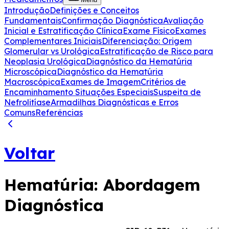
Introdução
Definições e Conceitos
Fundamentais
Confirmação Diagnóstica
Avaliação
Inicial e Estratificação Clínica
Exame Físico
Exames
Complementares Iniciais
Diferenciação: Origem
Glomerular vs Urológica
Estratificação de Risco para
Neoplasia Urológica
Diagnóstico da Hematúria
Microscópica
Diagnóstico da Hematúria
Macroscópica
Exames de Imagem
Critérios de
Encaminhamento
Situações Especiais
Suspeita de
Nefrolitíase
Armadilhas Diagnósticas e Erros
Comuns
Referências
Voltar
Hematúria: Abordagem
Diagnóstica