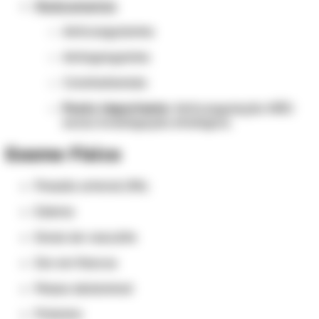
Medicamentos
Anticoagulantes
Antiagregantes
Ciclofosfamida
Ponto importante:
Anticoagulação NÃO
exclui investigação etiológica.
Exame Físico
Pressão arterial (PA)
Edema
Sinais de vasculite
Dor em flancos
Massa abdominal
Próstata