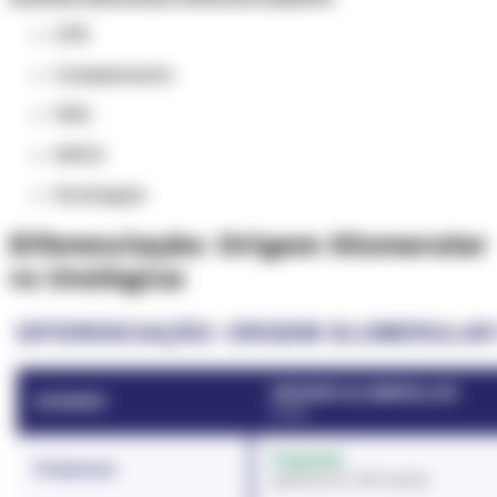
CPK
Complemento
FAN
ANCA
Sorologias
Diferenciação: Origem Glomerular
vs Urológica