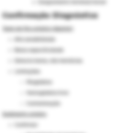
Sangramento terminal/inicial
Confirmação Diagnóstica
Teste de fita urinária (dipstick)
Alta sensibilidade
Baixa especificidade
Detecta heme, não hemácias.
Limitações:
Mioglobina
Hemoglobina livre
Contaminação
Sedimento urinário
Confirmar: