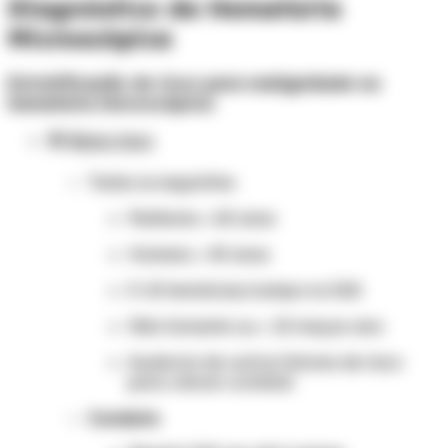
Diagnóstico da Hematúria
Microscópica
Estratificação de risco para malignidade na
hematúria microscópica:
🟢
Baixo risco
Todos os seguintes:
Mulheres < 60 anos
Homens < 40 anos
3–10 hemácias/campo no EAS
Não fumante ou < 10 maços-ano
Ausência de outros fatores de risco
para câncer urotelial
Conduta