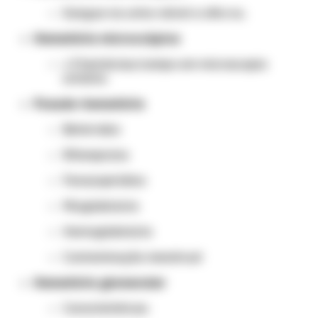
Sangue na urina visível a olho nu.
Hematúria microscópica
≥ 3 hemácias/campo em microscopia
urinária.
Pseudo-hematúria
Beterraba
Rifampicina
Fenazopiridina
Mioglobinúria
Hemoglobinúria
Contaminação menstrual
Hematúria glomerular
Características: