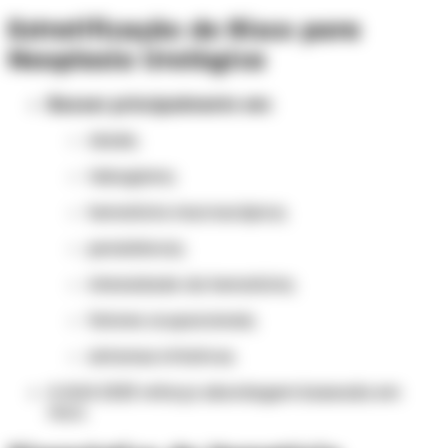
Estratificação de Risco para
Neoplasia Urológica
Basear principalmente em:
idade;
tabagismo;
hematúria macroscópica;
persistência;
intensidade da hematúria;
fatores ocupacionais;
sintomas irritativos.
A AUA 2025 reforça abordagem baseada em
risco.