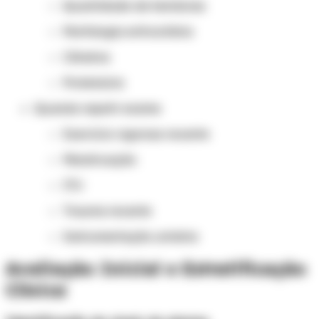
Quantidade de hemácias
Morfologia eritrocitária
Cilindros
Proteinúria
Quando repetir exame
Exercício vigoroso recente
Menstruação
ITU
Trauma recente
Instrumentação urinária
Avaliação Inicial e Estratificação
Clínica