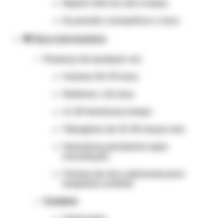
Repetir EAS em até 6 meses.
Se persistir, reclassificar o risco.
🟠
Risco intermediário
Presença de qualquer um:
Homens 40–59 anos
Mulheres ≥ 60 anos
11–25 hemácias/campo
Tabagismo de 10–30 maços-ano
Hematúria persistente após
reavaliação
Fatores de risco adicionais para
neoplasia urotelial
Conduta