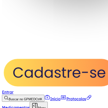
Entrar
Início
Protocolos
Buscar no GPMED
Ctrl
K
Medicamentos
Menu