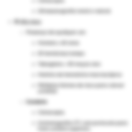
Cistoscopia.
Ultrassonografia renal e vesical.
🔴
Alto risco
Presença de qualquer um:
Homens ≥ 60 anos
25 hemácias/campo
Tabagismo > 30 maços-ano
História de hematúria macroscópica
Múltiplos fatores de risco para câncer
urotelial
Conduta
Cistoscopia.
Urotomografia (TC com protocolo para
trato urinário superior).