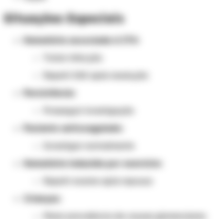
Situações Especiais
Hematúria associada à ITU:
Tratar infecção
Repetir EAS após resolução
Persistência:
Prosseguir investigação
Paciente anticoagulado:
Investigar normalmente
Hematúria induzida por exercício:
Repetir exame após repouso
Crianças:
Maior prevalência de causas glomerulares