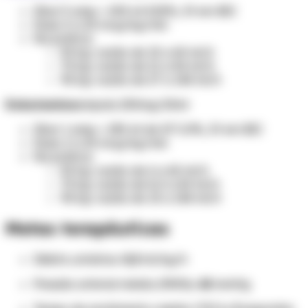
Diluir 5 amp + 200 ml SG5%, IV em BIC
Dose: 5 a 20 mcg/kg/min
Na prática:
50 kg: vazão de 15 a 60 ml/h
70 kg: vazão de 21 a 84 ml/h
90 kg: vazão de 27 a 108 ml/h
Dobutamina
ampola 250mg/20ml
Diluir 1 amp + 230 ml de SF 0,9%, IV em BIC
Dose: 2 a 20 mcg/kg/min
Na prática:
50 kg: vazão de 6 a 60 ml/h
70 kg: vazão de 8,4 a 84 ml/h
90 kg: vazão de 10 a 108 ml/h
Metas terapêuticas
Débito urinário
> 0,5
ml/kg/h
Pressão arterial média (PAM)
> 65
mmHg