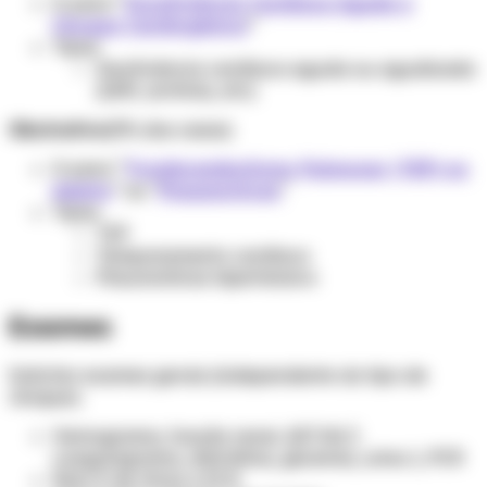
Ir para “
Insuficiência Cardíaca Aguda e
Choque Cardiogênico
”
Tipos:
Insuficiência cardíaca aguda ou agudizada
(IAM, arritmia, etc)
Obstrutivo
(5% dos casos)
Ir para “
Tromboembolismo Pulmonar (TEP) no
Adulto
” ou "
Pneumotórax
"
Tipos:
TEP
Tamponamento cardíaco
Pneumotórax hipertensivo
Exames
Solicitar exames gerais (independente do tipo de
choque):
Hemograma, função renal, AST/ALT,
coagulograma, eletrólitos, glicemia, urina 1, PCR
Raio X de tórax e ECG