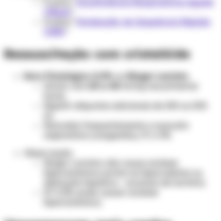
Ir para “
Insuficiência Respiratória Aguda
(IRpA)
”
Ir para “
Intubação de Sequência Rápida
(ISR)
”
Ressuscitação com cristalóide
Soro Fisiológico 0,9%
ou
Ringer Lactato
Iniciar com
20 a 40
ml/kg nas primeiras
horas.
Repetir alíquotas adicionais de 250 ou 500
ml.
Reavaliar frequentemente a ausculta
respiratória (congestão), FC e PA.
Observação:
Ringer Lactato: não causa acidose
hiperclorêmica (evitar se hipercalemia ou
disfunção hepática - acumulo de lactato).
SF 0,9%: pode causar acidose
hiperclorêmica.