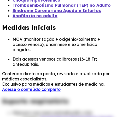
Choque Hipovolêmico
Tromboembolismo Pulmonar (TEP) no Adulto
Síndrome Coronariana Aguda e Infartos
Anafilaxia no adulto
Medidas iniciais
MOV (monitorização + oxigênio/oxímetro +
acesso venoso), anamnese e exame físico
dirigidos.
Dois acessos venosos calibrosos (16-18 Fr)
antecubitais.
Conteúdo direto ao ponto, revisado e atualizado por
médicos especialistas.
Exclusivo para médicos e estudantes de medicina.
Acesse o conteúdo completo
Suporte respiratório
Máscara com reservatório
5 a 12
L/min