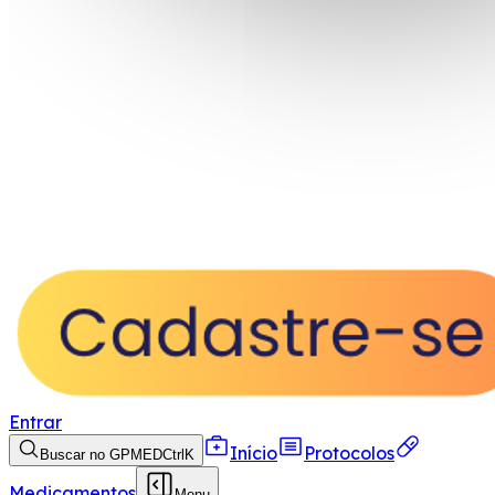
Entrar
Início
Protocolos
Buscar no GPMED
Ctrl
K
Medicamentos
Menu