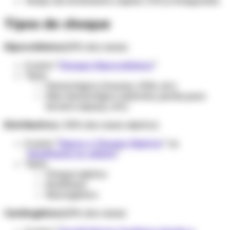
Tempo de enchimento capilar (TEC)
< 3
segundos
Tipos de choque
Hipovolêmico
(20% dos casos)
Ir para “
Choque Hipovolêmico
”
Tipos:
Hemorrágico (trauma, HDA, etc)
Não-hemorrágico (diarreia, perda para
terceiro espaço, etc)
Distributivo
(> 50% dos casos: séptico)
Ir para “
Sepse e Choque Séptico
” ou
"
Anafilaxia no adulto
"
Tipos:
Choque séptico
Anafilaxia
Neurogênico
Cardiogênico
(20% dos casos)