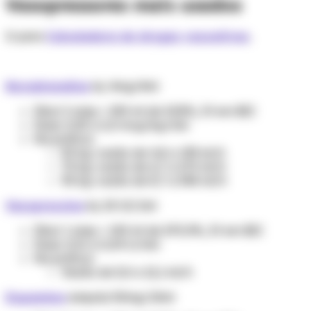
Vasopressores mais usados
Ir para
Calculadora de drogas vasoativas
.
Noradrenalina
inj. 4mg/4ml
Diluir 2 amp + 250 ml de SG5%, IV em BIC
Dose: 0,05 a 2,0 mcg/kg/min
Na prática:
50 kg: vazão de 4,8 a 193 ml/h
70 kg: vazão de 6,7 a 270 ml/h
90 kg: vazão de 8,7 a 348 ml/h
Vasopressina
inj. 20 UI/1ml
Diluir 1 amp + 100 ml de SF0,9%, IV em BIC
Dose: 0,01 a 0,04 U/min
Na prática:
Vazão de 3,0 a 12,1 ml/h
Dopamina
ampola 50mg/10ml