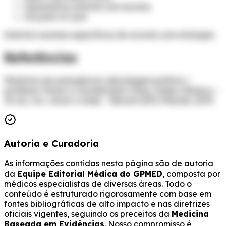
Gasometria arterial com lactato
US point of care
Solicitar exames específicos de acordo com etiologia.
Referências
Medicina de emergência: abordagem prática /
professor titular e coordenador Irineu Tadeu Velasco. -
13. ed., rev., atual. e ampl. - Barueri [SP]: Manole, 2019.
Autoria e Curadoria
As informações contidas nesta página são de autoria
da
Equipe Editorial Médica do GPMED
, composta por
médicos especialistas de diversas áreas. Todo o
conteúdo é estruturado rigorosamente com base em
fontes bibliográficas de alto impacto e nas diretrizes
oficiais vigentes, seguindo os preceitos da
Medicina
Baseada em Evidências
. Nosso compromisso é