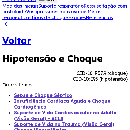
Medidas iniciais
Suporte respiratório
Ressuscitação com
cristalóide
Vasopressores mais usados
Metas
terapêuticas
Tipos de choque
Exames
Referências
Voltar
Hipotensão e Choque
CID-10: R57.9 (choque)
CID-10: I95 (hipotensão)
Outros temas:
Sepse e Choque Séptico
Insuficiência Cardíaca Aguda e Choque
Cardiogênico
Suporte de Vida Cardiovascular no Adulto
(Visão Geral) - ACLS
Suporte de Vida no Trauma (Visão Geral)