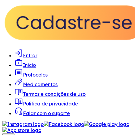
Entrar
Início
Protocolos
Medicamentos
Termos e condições de uso
Política de privacidade
Falar com o suporte