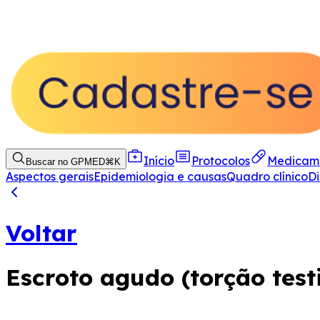
Início
Protocolos
Medicam
Buscar no GPMED
⌘
K
Aspectos gerais
Epidemiologia e causas
Quadro clínico
Di
Voltar
Escroto agudo (torção test