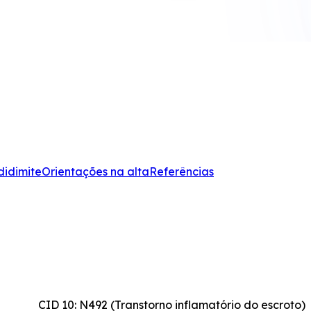
didimite
Orientações na alta
Referências
CID 10: N492 (Transtorno inflamatório do escroto)