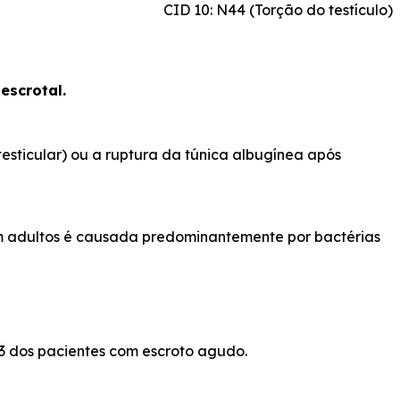
CID 10: N44 (Torção do testículo)
escrotal.
sticular) ou a ruptura da túnica albugínea após
em adultos é causada predominantemente por bactérias
3 dos pacientes com escroto agudo.