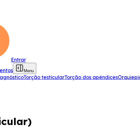
Entrar
entos
Menu
agnóstico
Torção testicular
Torção dos apêndices
Orquiepi
icular)