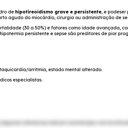
dro de
hipotireoidismo grave e persistente
, e podeser
arto agudo do miocárdio, cirurgia ou administração de se
rtalidade (30 a 50%) e fatores como idade avançada, co
ipotermia persistente e sepse são preditores de pior prog
 taquicardia/arritmia, estado mental alterado.
icos especialistas.
IV (algumas referências indicam monoterapia com levotirox