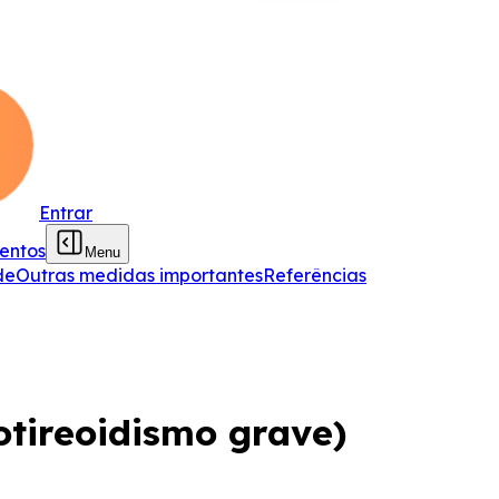
Entrar
entos
Menu
de
Outras medidas importantes
Referências
tireoidismo grave)