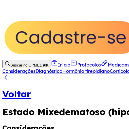
Início
Protocolos
Medicam
Buscar no GPMED
⌘
K
Considerações
Diagnóstico
Hormônio tireoidiano
Corticoi
Voltar
Estado Mixedematoso (hipo
Considerações