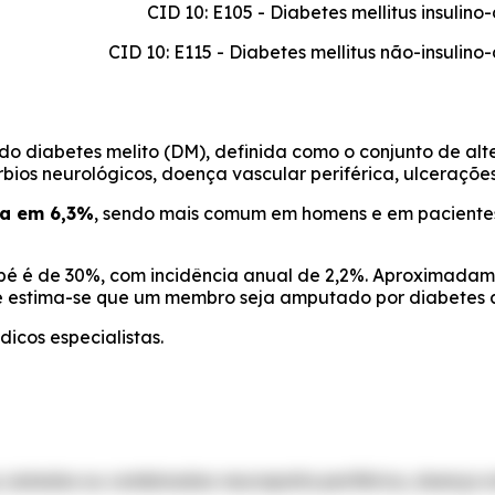
CID 10: E105 - Diabetes mellitus insulin
CID 10: E115 - Diabetes mellitus não-insulin
 diabetes melito (DM), definida como o conjunto de alte
úrbios neurológicos, doença vascular periférica, ulcerações
da em 6,3%
, sendo mais comum em homens e em pacientes 
o pé é de 30%, com incidência anual de 2,2%. Aproximada
 e estima-se que um membro seja amputado por diabetes a
icos especialistas.
, isolados ou combinados: neuropatia periférica, doença art