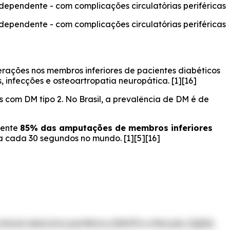
o-dependente - com complicações circulatórias periféricas
o-dependente - com complicações circulatórias periféricas
rações nos membros inferiores de pacientes diabéticos
, infecções e osteoartropatia neuropática. [1][16]
com DM tipo 2. No Brasil, a prevalência de DM é de
mente
85% das amputações de membros inferiores
 cada 30 segundos no mundo. [1][5][16]
erial obstrutiva periférica (DAOP) e infecção. [1][16]