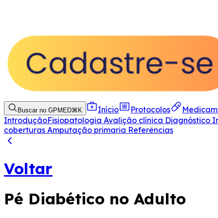
Início
Protocolos
Medicam
Buscar no GPMED
⌘
K
Introdução
Fisiopatologia
Avalição clínica
Diagnóstico I
coberturas
Amputação primaria
Referências
Voltar
Pé Diabético no Adulto