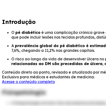
Introdução
O
pé diabético
é uma complicação crônica grave do
que pode incluir lesões nos tecidos profundos, dist
A
prevalência global do pé diabético é estima
7,6%, chegando a 11,2% nas grandes capitais.
O risco ao longo da vida de desenvolver úlcera n
relacionadas ao DM são precedidas de úlcera
,
Conteúdo direto ao ponto, revisado e atualizado por méd
Exclusivo para médicos e estudantes de medicina.
Acesse o conteúdo completo
Fisiopatologia
A fisiopatologia envolve três mecanismos principais