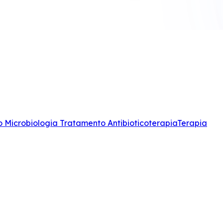
co
Microbiologia
Tratamento
Antibioticoterapia
Terapia