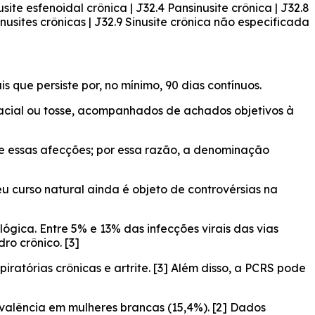
usite esfenoidal crônica | J32.4 Pansinusite crônica | J32.8
inusites crônicas | J32.9 Sinusite crônica não especificada
 que persiste por, no mínimo, 90 dias contínuos.
 facial ou tosse, acompanhados de achados objetivos à
tre essas afecções; por essa razão, a denominação
u curso natural ainda é objeto de controvérsias na
gica. Entre 5% e 13% das infecções virais das vias
o crônico. [3]
atórias crônicas e artrite. [3] Além disso, a PCRS pode
valência em mulheres brancas (15,4%). [2] Dados