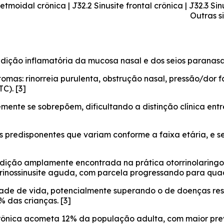
etmoidal crônica | J32.2 Sinusite frontal crônica | J32.3 Sin
Outras s
dição inflamatória da mucosa nasal e dos seios paranasais
tomas: rinorreia purulenta, obstrução nasal, pressão/dor
C). [3]
temente se sobrepõem, dificultando a distinção clínica en
s predisponentes que variam conforme a faixa etária, e se
ndição amplamente encontrada na prática otorrinolaringoló
rinossinusite aguda, com parcela progressando para quadr
de de vida, potencialmente superando o de doenças respir
 das crianças. [3]
 crônica acometa 12% da população adulta, com maior pre