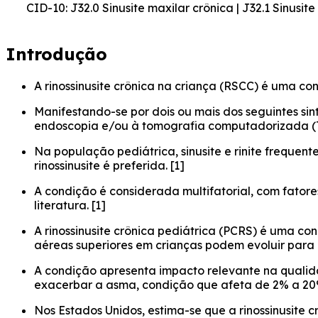
CID-10: J32.0 Sinusite maxilar crônica | J32.1 Sinusite 
Introdução
A rinossinusite crônica na criança (RSCC) é uma con
Manifestando-se por dois ou mais dos seguintes sin
endoscopia e/ou à tomografia computadorizada (T
Na população pediátrica, sinusite e rinite frequen
rinossinusite é preferida. [1]
A condição é considerada multifatorial, com fatore
literatura. [1]
A rinossinusite crônica pediátrica (PCRS) é uma co
aéreas superiores em crianças podem evoluir para 
A condição apresenta impacto relevante na qualida
exacerbar a asma, condição que afeta de 2% a 20%
Nos Estados Unidos, estima-se que a rinossinusite