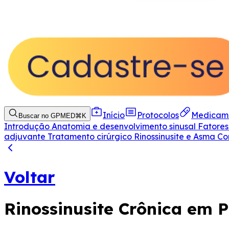
Início
Protocolos
Medicam
Buscar no GPMED
⌘
K
Introdução
Anatomia e desenvolvimento sinusal
Fatores
adjuvante
Tratamento cirúrgico
Rinossinusite e Asma
Co
Voltar
Rinossinusite Crônica em P