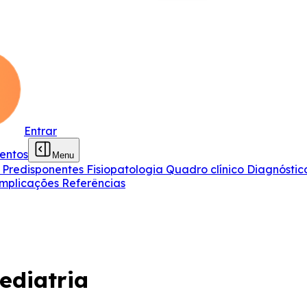
Entrar
entos
Menu
 Predisponentes
Fisiopatologia
Quadro clínico
Diagnósti
mplicações
Referências
ediatria