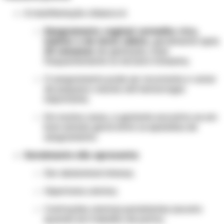
A manifestação clássica é:
Sangramento vaginal vermelho vivo,
indolor e de início súbito
, geralmente após
20 semanas
de gestação, mais
frequentemente no terceiro trimestre;
O sangramento pode ser recorrente e variar
de pequeno volume até hemorragia
importante;
Em muitos casos, a gestante encontra-se em
bom estado geral entre os episódios de
sangramento.
Geralmente não apresenta:
Dor abdominal intensa;
Hipertonia uterina;
Contrações uterinas persistentes (exceto
quando em trabalho de parto).