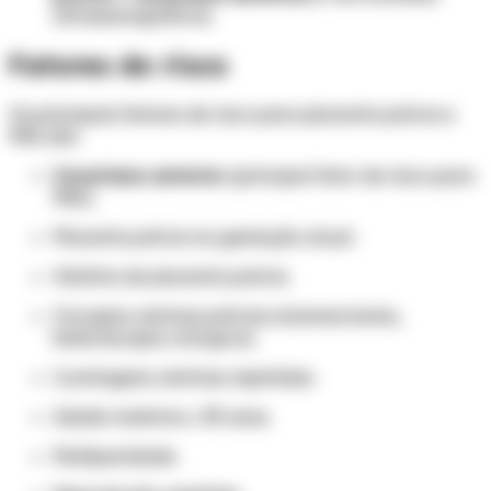
ultrassonográficos.
Fatores de risco
Os principais fatores de risco para placenta prévia e
PAS são:
Cesariana anterior
(principal fator de risco para
PAS).
Placenta prévia na gestação atual.
História de placenta prévia.
Cirurgias uterinas prévias (miomectomia,
histeroscopia cirúrgica).
Curetagens uterinas repetidas.
Idade materna ≥ 35 anos.
Multiparidade.