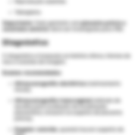
Reprodução assistida.
Tabagismo.
Importante:
Toda gestante com
placenta prévia e
cesariana anterior
deve ser investigada para PAS.
Diagnóstico
O diagnóstico é baseado na história clínica, fatores de
risco e exames de imagem.
Exames recomendados
Ultrassonografia obstétrica
(rastreamento
inicial);
Ultrassonografia transvaginal
(método de
escolha para avaliação da localização
placentária, inclusive na suspeita de placenta
prévia);
Doppler colorido
, quando houver suspeita de