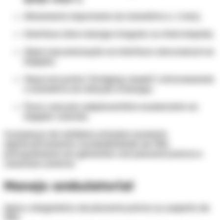
Afinamento importante do miométrio (< 1 mm);
Interface útero-bexiga irregular ou interrompida;
Hipervascularização na interface uterovesical ao
Doppler;
Vasos em ponte ("bridging vessels") atravessando
o miométrio em direção à bexiga;
Fluxo vascular subplacentário exuberante ao
Doppler colorido.
A presença de múltiplos achados aumenta
significativamente a probabilidade de PAS,
principalmente em gestantes com placenta prévia e
cesariana anterior.
Manejo ambulatorial
Após o diagnóstico de placenta prévia ou suspeita de
PAS: