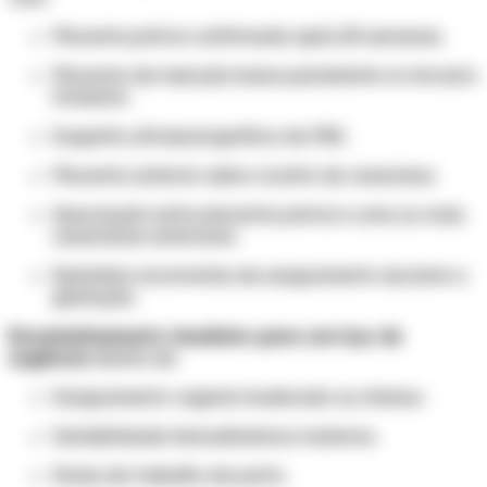
Placenta prévia confirmada após 28 semanas.
Placenta de inserção baixa persistente no terceiro
trimestre.
Suspeita ultrassonográfica de PAS.
Placenta anterior sobre cicatriz de cesariana.
Associação entre placenta prévia e uma ou mais
cesarianas anteriores.
Episódios recorrentes de sangramento durante a
gestação.
Encaminhamento imediato para serviço de
urgência
diante de:
Sangramento vaginal moderado ou intenso.
Instabilidade hemodinâmica materna.
Sinais de trabalho de parto.