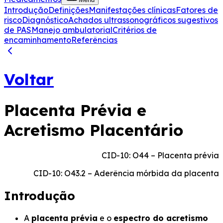
Introdução
Definições
Manifestações clínicas
Fatores de
risco
Diagnóstico
Achados ultrassonográficos sugestivos
de PAS
Manejo ambulatorial
Critérios de
encaminhamento
Referências
Voltar
Placenta Prévia e
Acretismo Placentário
CID-10: O44 – Placenta prévia
CID-10: O43.2 – Aderência mórbida da placenta
Introdução
A
placenta prévia
e o
espectro do acretismo