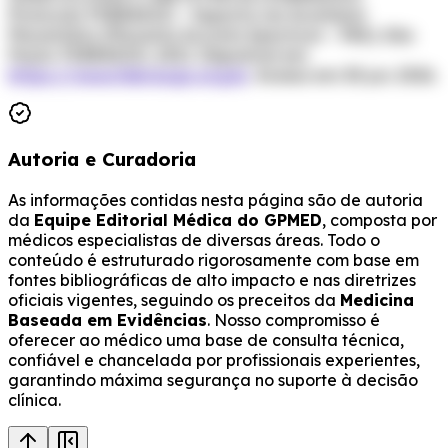
Protocolo FEBRASGO – Espectro do Acretismo
Placentário (Placenta Accreta Spectrum – PAS). São
Paulo: FEBRASGO, 2021. Disponível em:
https://www.febrasgo.org.br
. Acesso em: 30 jun. 2026.
Autoria e Curadoria
As informações contidas nesta página são de autoria
da
Equipe Editorial Médica do GPMED
, composta por
médicos especialistas de diversas áreas. Todo o
conteúdo é estruturado rigorosamente com base em
fontes bibliográficas de alto impacto e nas diretrizes
oficiais vigentes, seguindo os preceitos da
Medicina
Baseada em Evidências
. Nosso compromisso é
oferecer ao médico uma base de consulta técnica,
confiável e chancelada por profissionais experientes,
garantindo máxima segurança no suporte à decisão
clínica.