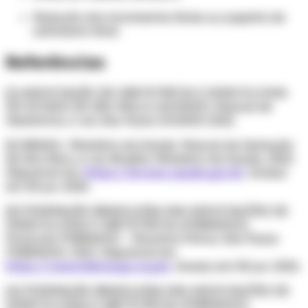
Redução dos movimentos fetais ou suspeita de
sofrimento fetal.
Referências
[1] ASSOCIAÇÃO DE OBSTETRÍCIA E GINECOLOGIA
DO ESTADO DE SÃO PAULO (SOGESP). Manual de
Obstetrícia. 2. ed. São Paulo: SOGESP, 2022.
[2] BRASIL. Ministério da Saúde. Manual de Gestação
de Alto Risco. 6. ed. Brasília: Ministério da Saúde, 2022.
Disponível em:
https://bvsms.saude.gov.br
. Acesso
em: 30 jun. 2026.
[3] FEDERAÇÃO BRASILEIRA DAS ASSOCIAÇÕES DE
GINECOLOGIA E OBSTETRÍCIA (FEBRASGO).
Protocolo FEBRASGO – Placenta Prévia. São Paulo:
FEBRASGO, 2021. Disponível em:
https://www.febrasgo.org.br
. Acesso em: 30 jun. 2026.
[4] FEDERAÇÃO BRASILEIRA DAS ASSOCIAÇÕES DE
GINECOLOGIA E OBSTETRÍCIA (FEBRASGO).