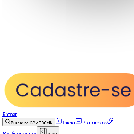
Entrar
Início
Protocolos
Buscar no GPMED
Ctrl
K
Medicamentos
Menu