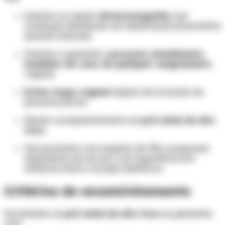
Solicitar ou repetir
ultrassonografia
com
avaliação detalhada da implantação placentária
quando indicado.
Orientar a gestante a
procurar atendimento
imediato em caso de qualquer sangramento
vaginal.
Evitar toque vaginal
digital até exclusão de
placenta prévia.
Manter acompanhamento em
pré-natal de alto
risco
.
Nas pacientes com suspeita de PAS, programar
seguimento em serviço com experiência em
medicina fetal e cirurgia obstétrica.
Critérios de encaminhamento
Encaminhar ao
pré-natal de alto risco
as gestantes
com: