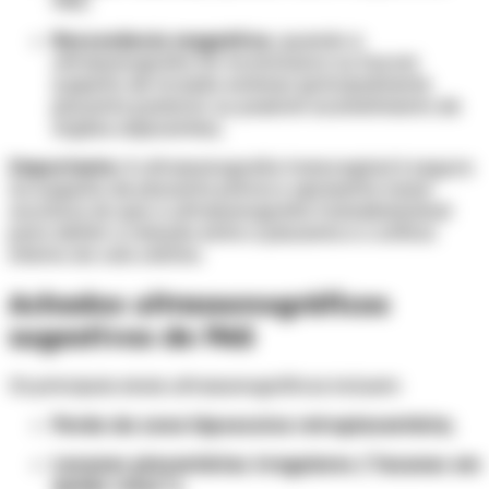
PAS;
Ressonância magnética
, quando a
ultrassonografia for inconclusiva ou houver
suspeita de invasão extensa (principalmente
placenta posterior ou possível acometimento de
órgãos adjacentes).
Importante:
A ultrassonografia transvaginal é segura
na suspeita de placenta prévia e apresenta maior
acurácia do que a ultrassonografia transabdominal
para definir a relação entre a placenta e o orifício
interno do colo uterino.
Achados ultrassonográficos
sugestivos de PAS
Os principais sinais ultrassonográficos incluem:
Perda da zona hipoecoica retroplacentária;
Lacunas placentárias irregulares ("lacunas em
queijo suíço");