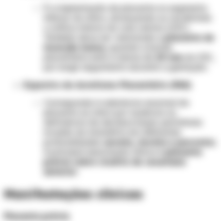
É a implantação da placenta no segmento
inferior do útero, alcançando ou recobrindo
o orifício interno do colo uterino (OIC).
Também deve ser valorizada a
placenta de
inserção baixa
, quando a borda
placentária está a menos de
20 mm
do OIC,
por exigir seguimento durante a gestação.
Espectro do Acretismo Placentário (PAS)
Corresponde à aderência anormal da
placenta ao útero por ausência ou
deficiência da decídua basal, permitindo
invasão do miométrio em diferentes
profundidades (
acreta, increta e percreta
).
A principal associação clínica é
placenta
prévia sobre cicatriz de cesariana
anterior
.
Manifestações clínicas
Placenta prévia