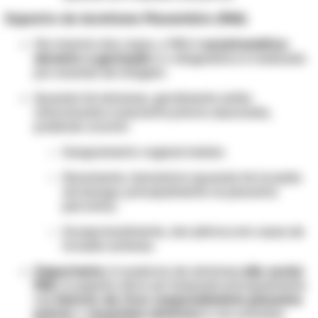
Espectro do Acretismo Placentário (PAS)
Na maioria dos casos, o PAS é
assintomático
durante a gestação
e o diagnóstico é realizado
por exames de imagem.
Quando há sintomas, geralmente estão
relacionados à placenta prévia associada,
podendo ocorrer:
Sangramento vaginal indolor.
Raramente, hematúria (quando há invasão
da bexiga, principalmente na placenta
percreta).
Excepcionalmente, dor pélvica em casos de
invasão extensa.
Importante:
A ausência de sintomas
não exclui
PAS
. A suspeita deve ser baseada principalmente
nos
fatores de risco (especialmente placenta
prévia + cesariana anterior)
e nos achados