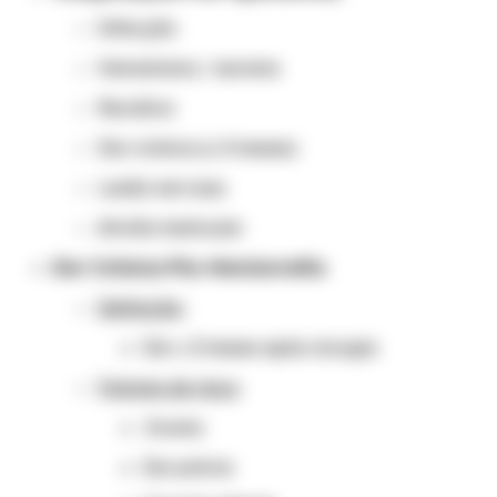
Infecção
Hematoma / seroma
Recidiva
Dor crônica (≥ 3 meses)
Lesão nervosa
Atrofia testicular
Dor Crônica Pós-Herniorrafia
Definição:
Dor ≥ 3 meses após cirurgia
Fatores de risco:
Jovens
Dor prévia