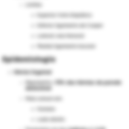
Limites:
Superior: trato iliopúbico
Inferior: ligamento de Cooper
Lateral: veia femoral
Medial: ligamento lacunar
Epidemiologia
Hérnia Inguinal
Representa
~75% das hérnias da parede
abdominal
Mais comum em:
Homens
Lado direito