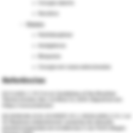
Cirurgia aberta
Recidiva
Manejo:
Multidisciplinar
Analgésicos
Bloqueios
Cirurgia em casos selecionados
Referências
[1] CLAUS, C. M. P. et al. Guidelines of the Brazilian
Hernia Society. Rev Col Bras Cir, 2019. Disponível em:
https://www.scielo.brx
[2] DUNCAN, B. B.; SCHMIDT, M. I.; GIUGLIANI, E. R. J. et
al. Medicina ambulatorial: condutas de atenção
primária baseadas em evidências. 5. ed. Porto Alegre: