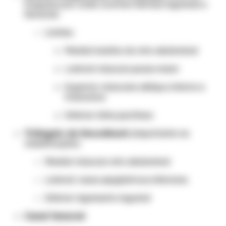
fraqueza por onde ocorrem hérnias inguinais e
femorais
Limites:
Medial: bainha do reto abdominal
Lateral: músculo psoas maior
Superior: músculos oblíquo interno e
transverso
Inferior: linha pectínea
Triângulo de Hesselbach
(importante na
classificação):
Medial: músculo reto abdominal
Lateral: vasos epigástricos inferiores
Inferior: ligamento inguinal
Canal femoral
: