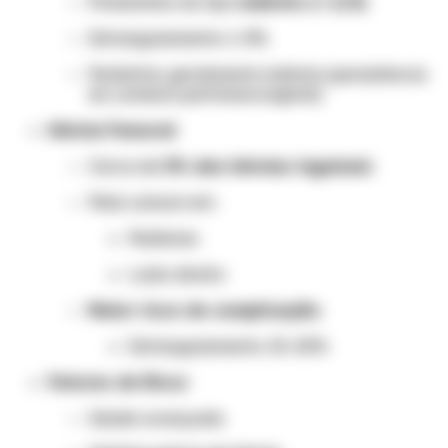
Predomínio do tipo
indireto (≈ 2/3)
Estrangulamento: 1–3%
Pediatria: geralmente indireta (persistência
do conduto peritoneovaginal)
Hérnia Femoral
Cerca de
3% das hérnias inguinais
Mais comum em:
Mulheres
Lado direito
Maior risco de complicação
:
Estrangulamento: 15–20%
Fatores de Risco
Idade avançada