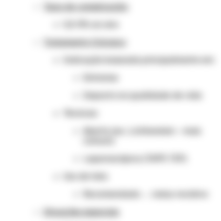
Taxa de complicação:
0,3–3% ao ano
Tratamento Cirúrgico
Indicação baseada principalmente em:
Sintomas
Impacto na qualidade de vida
Técnicas:
Aberta (ex.: Lichtenstein – mais
comum)
Laparoscópica (TAPP, TEP)
Uso de tela:
Recomendado → reduz recidiva
Situações especiais