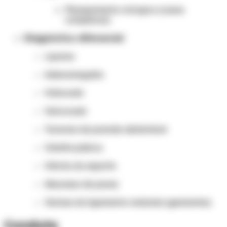
Planejamento cirúrgico (casos
complexos)
Diagnóstico diferencial
Lipoma
Adenomegalia
Hidrocele
Varicocele
Tumores da parede abdominal
Osteíte púbica
Hérnia do esporte
Abscesso de psoas
Varizes do ligamento redondo (gestantes)
Conduta