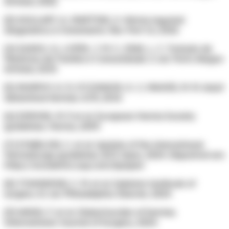
Artmed, 2022.
[3] GOULART, A.; MARTINS, S. Hérnia inguinal:
diagnóstico e tratamento. Rev Port Cir, 2015.
[4] GUSSO, G.; LOPES, J. M. C.; DIAS, L. C. Tratado de
Medicina de Família e Comunidade. 2. ed. Porto Alegre:
Artmed, 2019.
[5] MURPHY, K. P.; O'CONNOR, O. J.; MAHER, M. M. Adult
abdominal hernias. AJR, 2014.
[6] SIMONS, M. P. et al. European Hernia Society
guidelines. Hernia, 2009.
[7] STABILINI, C. et al. Update of the international
HerniaSurge guidelines. BJS Open, 2024. Disponível em:
https://academic.oup.com/bjsopen
[8] TOWNSEND, C. M. et al. Sabiston textbook of
surgery. 21. ed. Philadelphia: Elsevier, 2024.
[9] WANG, F. et al. Global burden of hernias.
International Journal of Surgery, 2024.