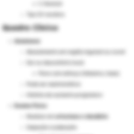
C: femoral
Tipo IV: recidiva
Quadro Clínico
Anamnese
Abaulamento em região inguinal ou crural
Dor ou desconforto local
Piora com esforço (Valsalva, tosse)
Pode ser assintomática
História de aumento progressivo
Exame Físico
Realizar em
ortostase e decúbito
Inspeção e palpação: