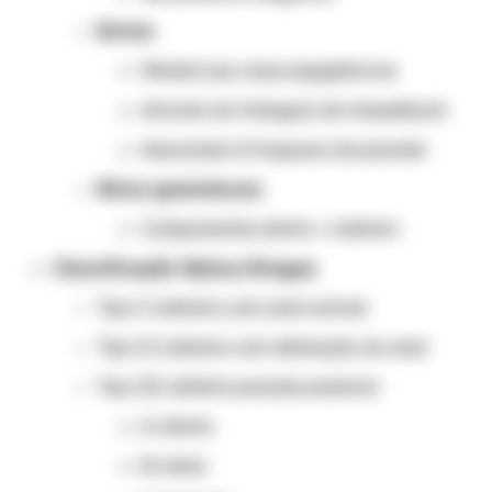
Direta
Medial aos vasos epigástricos
Através do triângulo de Hesselbach
Associada à fraqueza da parede
Mista (pantaloon)
Componentes direto + indireto
Classificação Nyhus/Stoppa
Tipo I: indireta com anel normal
Tipo II: indireta com dilatação do anel
Tipo III: defeito parede posterior
A: direta
B: mista