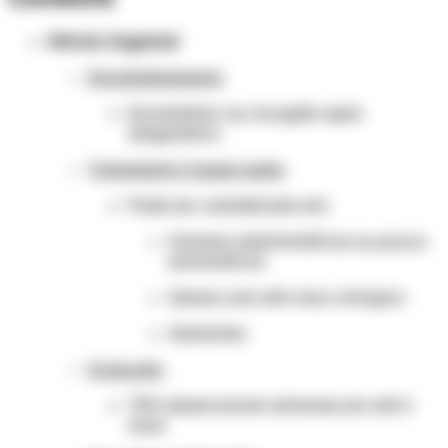
Hérnia Inguinal
Encaminhamento
Encaminhar ao cirurgião após
diagnóstico
Tratamento Conservador
Pode ser considerado em:
Homens assintomáticos ou pouco
sintomáticos
Idosos com alto risco cirúrgico
Gestantes
Evolução:
70% desenvolvem sintomas em até 2
anos