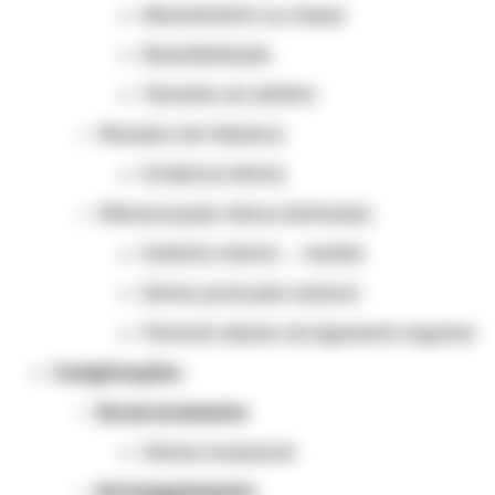
Abaulamento ou massa
Redutibilidade
Tamanho do defeito
Manobra de Valsalva:
Evidencia hérnia
Diferenciação clínica (limitada):
Indireta: lateral → medial
Direta: protrusão anterior
Femoral: abaixo do ligamento inguinal
Complicações
Encarceramento
Hérnia irreduzível
Estrangulamento