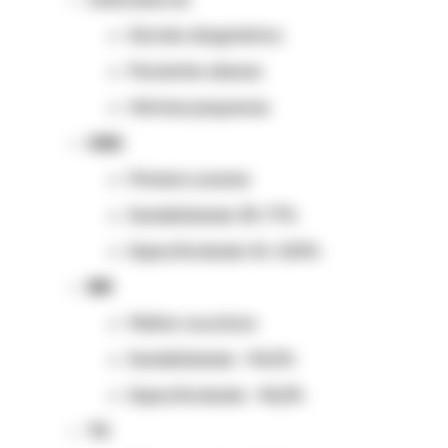
Dúvida diagnóstica
Pacientes obesos
Hérnias pequenas
USG
Primeiro exame
Sensibilidade: 33–77%
Especificidade: 81–100%
RM
Melhor acurácia
Sensibilidade: ~94,5%
Especificidade: ~96,3%
TC