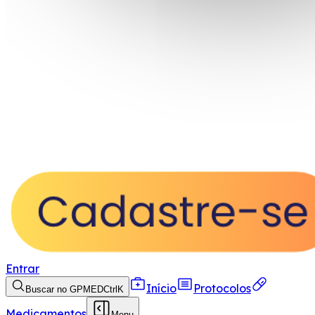
Entrar
Início
Protocolos
Buscar no GPMED
Ctrl
K
Medicamentos
Menu