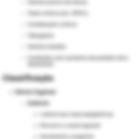
História prévia de hérnia
Tosse crônica (ex.: DPOC)
Constipação crônica
Tabagismo
História familiar
Condições com aumento de pressão intra-
abdominal
Classificação
Hérnia Inguinal
Indireta
Lateral aos vasos epigástricos
Percorre o canal inguinal
Geralmente congênita