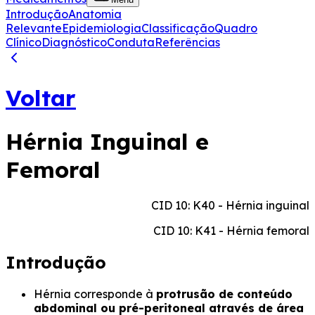
Introdução
Anatomia
Relevante
Epidemiologia
Classificação
Quadro
Clínico
Diagnóstico
Conduta
Referências
Voltar
Hérnia Inguinal e
Femoral
CID 10: K40 - Hérnia inguinal
CID 10: K41 - Hérnia femoral
Introdução
Hérnia corresponde à
protrusão de conteúdo
abdominal ou pré-peritoneal através de área