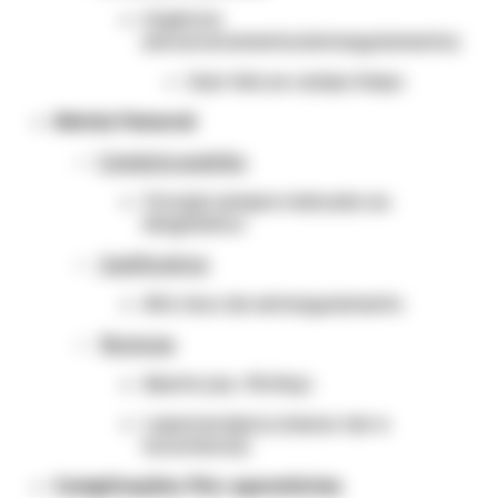
Urgência
(encarceramento/estrangulamento):
Usar tela se campo limpo
Hérnia Femoral
Conduta padrão:
Cirurgia sempre indicada ao
diagnóstico
Justificativa:
Alto risco de estrangulamento
Técnicas:
Aberta (ex.: McVay)
Laparoscópica (menor dor e
recorrência)
Complicações Pós-operatórias