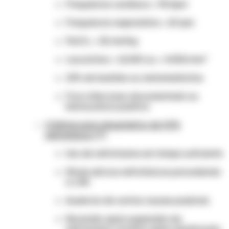
Frequência cardíaca > 90 bpm
Frequência respiratória > 20 ipm
PaCO₂ < 32 mmHg
Leucócitos > 12.000 ou < 4.000/mm³
10% de bastões ou metamielócitos
Foco infeccioso documentado ou
hemocultura positiva
Critérios para diagnóstico de NTA
nefrotóxica:
[7]
Uso de nefrotoxina em tempo suficiente
Níveis séricos nefrotóxicos precedendo
a LRA
Ausência de outras causas possíveis
Reversão após suspensão da