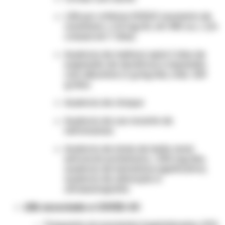
LRA por critérios KDIGO (aumento de
creatinina ≥ 0,3 mg/dL em 48h ou ≥ 1,5×
o basal em 7 dias)
Ausência de melhora após 2 dias de
suspensão de diuréticos e expansão
com albumina (1 g/kg/dia, máx. 100
g/dia)
Ausência de choque
Ausência de uso recente de
nefrotoxinas
Ausência de sinais de lesão renal
estrutural: proteinúria < 500 mg/dia,
ausência de hematúria significativa,
ausência de alteração à
ultrassonografia
LRA associada a COVID-19: