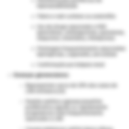
Manifestações periféricas de
hipersensibilidade
Febre e rash cutâneo ou eosinofilia
Uso de droga associada a NIA
(penicilinas, cefalosporinas, quinolonas,
alopurinol, cimetidina, rifampicina)
Patologias frequentemente associadas:
leptospirose,
Legionella
, sarcoidose
Confirmação por biópsia renal
Doenças glomerulares:
Representam cerca de 10% dos casos de
LRA intrínseca [4]
Padrão nefrítico (glomerulonefrite
proliferativa aguda ou rapidamente
progressiva): mais frequentemente
associado a LRA