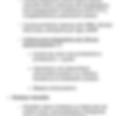
Causas sistêmicas: nefrite lúpica difusa,
vasculite ANCA, síndrome de Goodpasture,
microangiopatias trombóticas (SHU/PTT),
crioglobulinemia, poliarterite nodosa
Causas primárias: doença anti-MBG, GN pós-
infecciosa, nefropatia por IgA, GNMP
Critérios para diagnóstico de LRA por
glomerulopatia
:
[7]
Exame de urina com proteinúria e
proteinúria > 1 g/dia
Hematúria com dismorfismo
eritrocitário positivo ou cilindros
hemáticos no sedimento urinário
Biópsia renal positiva
Doença vascular:
Grandes vasos: trombose ou dissecção de
artéria renal, ateroembolismo (frequente