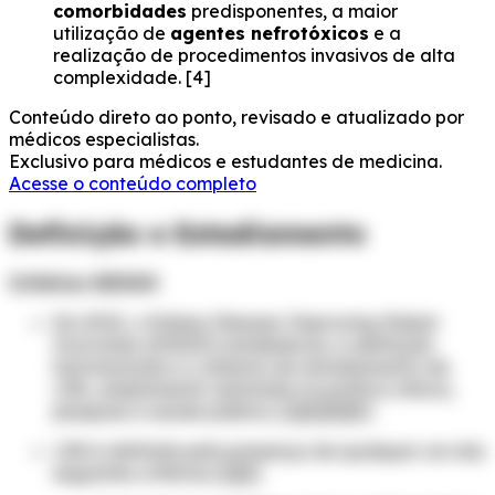
comorbidades
predisponentes, a maior
utilização de
agentes nefrotóxicos
e a
realização de procedimentos invasivos de alta
complexidade. [4]
Conteúdo direto ao ponto, revisado e atualizado por
médicos especialistas.
Exclusivo para médicos e estudantes de medicina.
Acesse o conteúdo completo
Definição e Estadiamento
Critérios KDIGO
Em 2012, o Kidney Disease: Improving Global
Outcomes (KDIGO) estabeleceu a definição
harmonizada e o sistema de estadiamento da
LRA, amplamente adotados na prática clínica,
pesquisa e saúde pública. [1][2][3][5]
LRA é definida pela presença de qualquer um dos
seguintes critérios: [1][2]