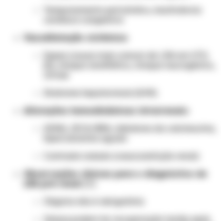
Tamponamento pericárdico, insuficiência
cardíaca congestiva
Vasodilatação sistêmica:
Sepse (causa mais comum de LRA em UTI)
[3], choque anafilático, choque neurogênico,
cirrose
Síndrome hepatorrenal (SHR)
Alterações hemodinâmicas intrarrenais:
AINEs, IECA/BRA, inibidores da calcineurina,
hipercalcemia aguda
Contraste iodado (vasoconstrição renal)
Observações clínicas para o diagnóstico de
LRA pré-renal:
[7]
Oligúria não é obrigatória
Idosos podem ter recuperação tardia após