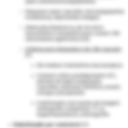
após cateterismo/angioplastia)
Pequenos vasos: vasculite, microangiopatias
trombóticas, hipertensão maligna
Obstrução bilateral ou de rim único
funcionante é necessária para causar LRA
clinicamente significativa [4]
Critérios para diagnóstico de LRA vascular
:
[7]
Dor lombar e hematúria macroscópica
Contexto clínico predisponente: ICC,
estados de hipercoagulação,
vasculites, síndrome nefrótica, evento
cirúrgico precipitante
Confirmação com exame de imagem:
cintilografia compatível, TC ou
angiorressonância, arteriografia
Embolização por colesterol:
[7]