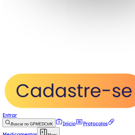
Entrar
Início
Protocolos
Buscar no GPMED
Ctrl
K
Medicamentos
Menu