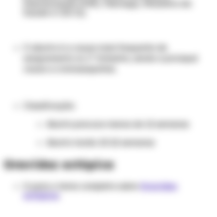
internacionais (OMS, Febrasgo, Ministério da
Saúde e CID‑11).
O aborto é a causa mais frequente de
sangramento no 1º trimestre, sendo a pricinpal
causa a cromossopatias.
Classificação:
Aborto precoce menos de 12 semanas
Aborto tardio 13-22 semanas
Gravidez ectópica
Ir para o tema completo sobre
Gravidez
ectópica
.