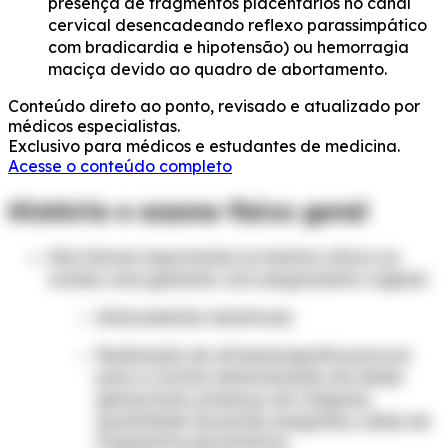
presença de fragmentos placentários no canal
cervical desencadeando reflexo parassimpático
com bradicardia e hipotensão) ou hemorragia
maciça devido ao quadro de abortamento.
Conteúdo direto ao ponto, revisado e atualizado por
médicos especialistas.
Exclusivo para médicos e estudantes de medicina.
Acesse o conteúdo completo
História e exame físico geral
São fatores importantes na história clínica ao
avaliar uma gestante com sangramento vaginal:
Antecedentes menstruais
Realização de ultrassonografia precoce
para a correta determinação da idade
gestacional, presença de coágulos,
quantidade da perda sanguínea, saída de
fragmentos placentários,