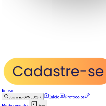
Entrar
Início
Protocolos
Buscar no GPMED
Ctrl
K
Medicamentos
Menu