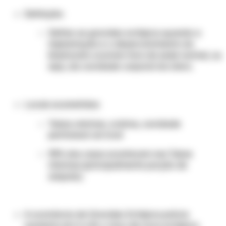
Definição:
Define-se gravidez ectópica quando a
implantação e o desenvolvimento do
blastocisto ocorrem fora da sede normal, ou
seja, da cavidade corporal do útero.
Locais acometidos:
Tubas uterinas, ovários, cavidade
peritoneal cervical
95% dos casos acontecem nas Tubas
Uterinas (principalmente porção de
ampola).
A ocorrência de Gravidez Ectópica prévia
aumenta em 6 a 8x o risco de nova ectópica.