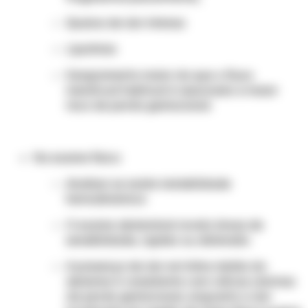
Queixa de dor intensa
Lipotimia
Sangramento maior do que o fluxo
menstrual habitual é associado a maior
risco de perda gestacional.
No exame físico:
Analisar se existe instabilidade
hemodinâmica
O exame abdominal revela áreas de
sensibilidade, rigidez ou distensão
A presença de dor em linha média do
abdome é consistente com cólicas uterinas
da perda gestacional, enquanto a dor