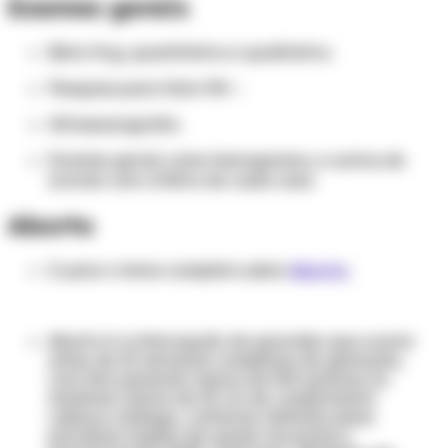
Exames gerais
Beta Hcg, quantitativo e qualitativo.
Pesquisa para fator RH -.
Ultrassonografia.
Exames gerais como hemograma, e outros de
acordo com critério de cada caso.
Aborto
Ir para o tema completo sobre
Aborto
.
Aborto é a interrupção da gravidez que ocorre
antes de 22 semanas completas de gestação,
com feto pesando menos de 500 gramas ou
medindo menos de 25 cm de comprimento
cabeça-nádega, conforme definido pelos
principais órgãos de saúde nacionais e