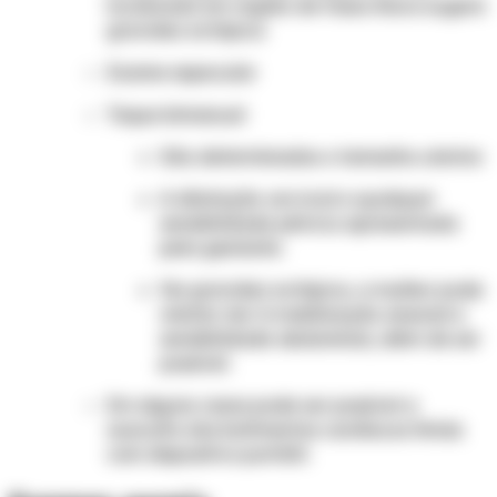
localizada em região de fossa ilíaca sugere
gravidez ectópica
Exame especular
Toque bimanual
São determinados o tamanho uterino
A dilatação cervical e qualquer
sensibilidade pélvica apresentada
pela gestante.
Na gravidez ectópica, a mulher pode
relatar dor à mobilização anexial e
sensibilidade abdominal, além de ser
possível.
Em alguns casos pode ser possível a
ausculta dos batimentos cardíacos fetais
com dispositivo portátil.