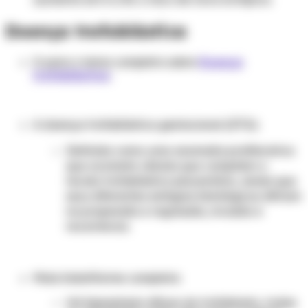
Doença trofoblástica
Ir para o tema completo sobre
Doença
trofoblástica
.
A doença trofoblástica gestacional (DTG):
Definida como uma anomalia proliferativa
que acomete células que compõem o
tecido trofoblástico placentário, ainda que
seus diferentes estágios histológicos difiram
na propensão e regressão, invasão e
recorrência.
Mola hidatiforme completa:
Há hiperplasia difusa do trofoblasto, todas