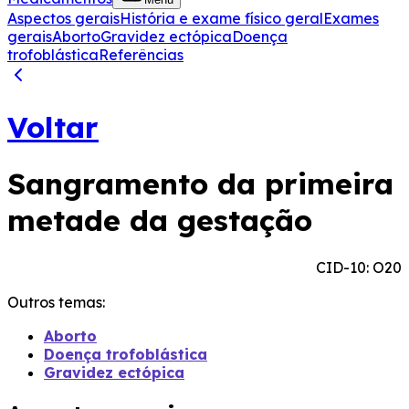
Aspectos gerais
História e exame físico geral
Exames
gerais
Aborto
Gravidez ectópica
Doença
trofoblástica
Referências
Voltar
Sangramento da primeira
metade da gestação
CID-10: O20
Outros temas:
Aborto
Doença trofoblástica
Gravidez ectópica