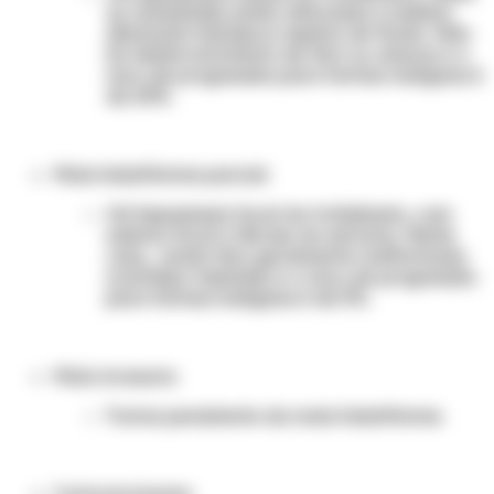
as vilosidades estão alteradas e exibem
dilatação hidrópica repleta de fluido. Não
há desenvolvimento de feto ou anexos e o
risco de progressão para formas malignas é
de 20%.
Mola hidatiforme parcial:
Há hiperplasia focal do trofoblasto, com
edema focal e fibrose do estroma. Neste
caso, existe feto geralmente malformado
(cariótipo triplóide) e o risco de progressão
para formas malignas é de 5%.
Mola invasora:
Forma persistente da mola hidatiforme.