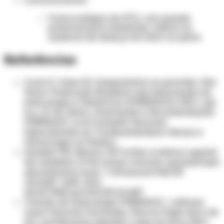
Coriocarcinoma:
Forma maligna de DTG, com grande
potencial para metástase, mesmo na
ausência de doença em útero ou pelve.
Referências
Couto E, Hase EA. Sangramento na gravidez. São
Paulo: Federação Brasileira das Associações de
Ginecologia e Obstetrícia (FEBRASGO); 2021. cap.
3; p. 12-46. (Série, Orientações e Recomendações
FEBRASGO, no.4/Comissão Nacional
Especializada em Tromboembolismo Venoso e
Hemorragia na Mulher).
Doubilet PM, Benson CB: Further evidence against
the reliability of the human chorionic gonadotropin
discriminatory level. J Ultrasound Med 30
(12):1637–1642, 2011.
doi:10.7863/jum.2011.30.12.1637.
Tratado de Ginecologia FEBRASGO / editores
Cesar Eduardo Fernandes, Marcos Felipe Silva de
Sá; coordenação Agnaldo Lopes da Silva Filho...