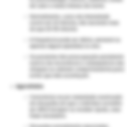
de calor e medo intenso da morte.
Normalmente, o pico de intensidade
ocorre em 10 minutos, não durando mais
do que 20-30 minutos.
A frequência pode ser diária, semanal ou
apenas alguns episódios no ano.
Os pacientes têm preocupação persistente
acerca da recorrência e consequência dos
ataques ou adotam comportamentos para
evitar que eles aconteçam.
Agorafobia
Caracteriza-se por ansiedade acentuada
em situações em que o indivíduo acredita
ser difícil escapar ou receber ajuda, caso
fosse necessário.
Situações normalmente associadas: