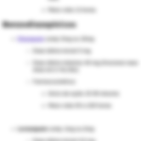
Meia-vida: 11 horas.
Benzodiazepínicos
Diazepam
comp. 5mg ou 10mg
Dose diária inicial: 5 mg
Dose diária máxima: 40 mg (fracionar essa
dose em 2-4x/dia)
Farmacocinética:
Início de ação: 15-30 minutos
Meia-vida: 50 a 100 horas
Lorazepam
comp. 1mg ou 2mg
Dose diária inicial: 0,5 mg