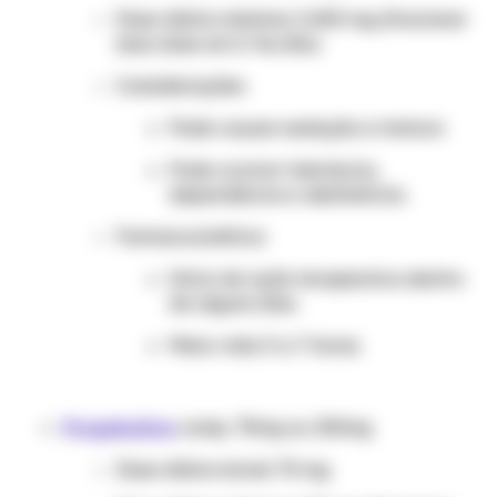
Dose diária máxima: 2.400 mg (fracionar
essa dose em 2-4x/dia)
Considerações:
Pode causar sedação e tontura
Pode ocorrer tolerância,
dependência e abstinência.
Farmacocinética:
Início de ação terapêutica dentro
de alguns dias.
Meia-vida: 5 a 7 horas
Pregabalina
comp. 75mg ou 150mg
Dose diária inicial: 75 mg