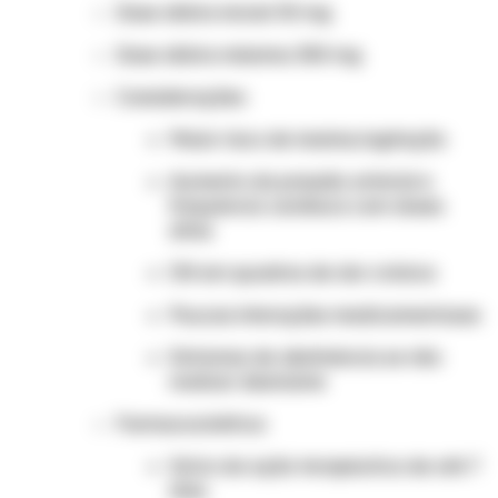
Dose diária inicial: 50 mg
Dose diária máxima: 300 mg
Considerações:
Maior risco de insônia/agitação
Aumento da pressão arterial e
frequência cardíaca com doses
altas
Útil em quadros de dor crônica
Poucas interações medicamentosas
Sintomas de abstinência se não
realizar desmame
Farmacocinética:
Início da ação terapêutica de até 7
dias.