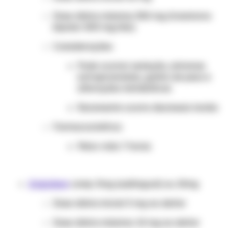
Dose diária máxima: 300 mg (transtorno
bipolar: 800 mg/dia)
Considerações:
Pode ocorrer sedação, sintomas
extrapiramidais, ganho de peso e
alterações metabólicas
Raramente ocorre discinesia tardia
Farmacocinética:
Meia-vida: 7 horas
Zolpidem
comp. 5mg (sublingual) ou 10mg
Dose diária inicial: 5 mg ao deitar
Dose diária máxima: 10 mg ao deitar