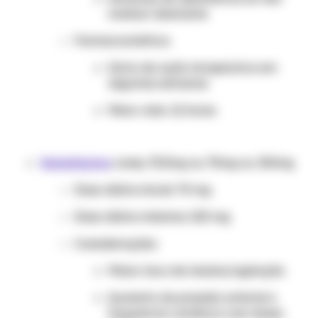
realizar desmame
Farmacocinética:
Início de ação terapêutica em
algumas semanas
Meia-vida: 12 horas
Venlafaxina
comp. 37,5mg ou 75mg ou 150mg
Dose diária inicial: 75 mg
Dose diária máxima: 225 mg
Considerações:
Maior risco de insônia/agitação
Aumento da pressão arterial e
frequência cardíaca com doses