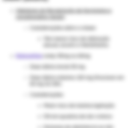
Inibidores da Recaptação de Serotonina e
noradrenalina (duais)
Considerações sobre a classe:
Têm menor risco de disfunção
sexual, exceto a Venlafaxina.
Duloxetina
comp. 30mg ou 60mg
Dose diária inicial: 30 mg
Dose diária máxima: 120 mg (fracionar em
60 mg 12/12h)
Considerações:
Maior risco de insônia/agitação
Útil em quadros de dor crônica
Sintomas de abstinência se não