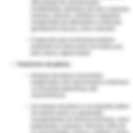
dificuldade de concentração,
irritabilidade, distúrbios de sono, sudorese,
náuseas, diarreia, cefaleia e respostas
exageradas de sobressalto a estímulos
geralmente inócuos, como o barulho.
É esperado que os sintomas estejam
presentes na maior parte do tempo, por,
pelo menos, alguns meses
Transtorno de pânico
Ataques de pânico recorrentes,
inesperados, não relacionados a estímulos
ou situações específicas, são
característicos.
Um ataque de pânico é um episódio súbito
de intenso temor ou apreensão,
acompanhado de diversos sintomas, como
palpitações, sudorese, tremores, falta de
ar, precordialgia, tontura, calafrios, ondas