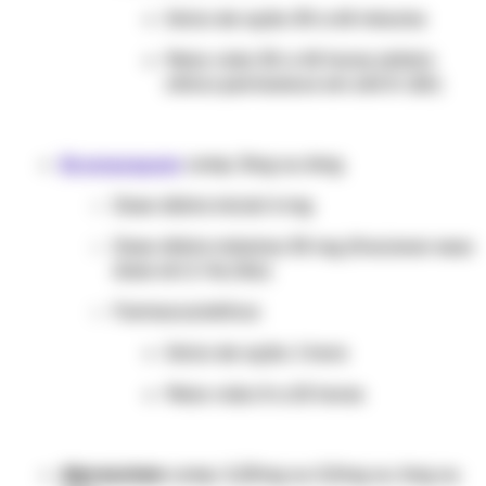
Início de ação: 30 a 60 minutos
Meia-vida: 30 a 40 horas (efeito
clínico permanece em até 8-12h)
Bromazepam
comp. 3mg ou 6mg
Dose diária inicial: 6 mg
Dose diária máxima: 30 mg (fracionar essa
dose em 2-4x/dia)
Farmacocinética:
Início de ação: 1 hora
Meia-vida: 8 a 20 horas
Alprazolam
comp. 0,25mg ou 0,5mg ou 1mg ou