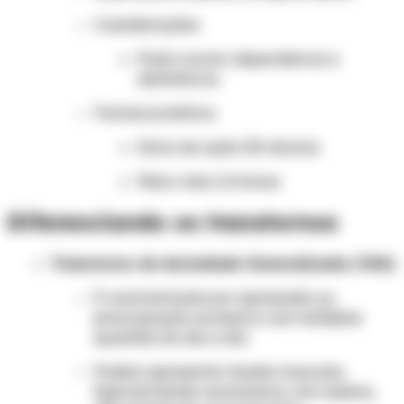
Considerações:
Pode ocorrer dependência e
abstinência.
Farmacocinética:
Início de ação: 30 minutos
Meia-vida: 2,4 horas
Diferenciando os transtornos
Transtorno de Ansiedade Generalizada (TAG)
É caracterizado por apreensão ou
preocupação excessiva com múltiplas
questões do dia a dia.
Podem apresentar tensão muscular,
hiperatividade autonômica, nervosismo,