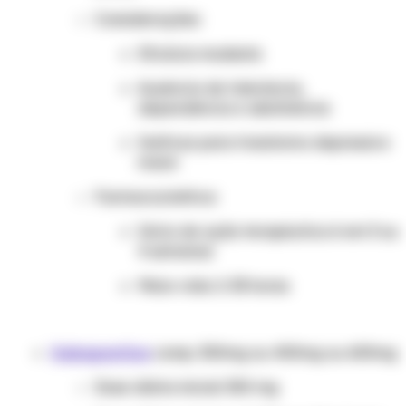
Considerações:
Eficácia modesta
Ausência de tolerância,
dependência e abstinência
Ineficaz para transtorno depressivo
maior
Farmacocinética:
Início de ação terapêutica é em 3 ou
4 semanas
Meia-vida: 2-33 horas
Gabapentina
comp. 300mg ou 400mg ou 600mg
Dose diária inicial: 300 mg