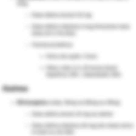
2mg
Dose diária inicial: 0,5 mg
Dose diária máxima: 6 mg (fracionar essa
dose em 2-4x/dia)
Farmacocinética:
Início de ação: 1 hora
Meia-vida: 11 a 15 horas (insuf.
hepática: 20h / obesidade: 22h)
Outros
Mirtazapina
comp. 15mg ou 30mg ou 45mg
Dose diária inicial: 15 mg ao deitar
Dose diária máxima: 60 mg (em dose única
à noite ou 12/12h)