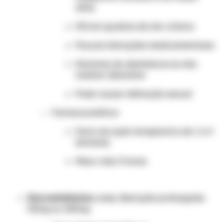
altas
Útil em quadros de dor crônica
Poucas interações medicamentosas
Sintomas de abstinência se não
realizar desmame
Pode causar disfunção sexual
Farmacocinética:
Início da ação terapêutica de 1 a 4
semanas
Meia-vida: 5 horas
Desvenlafaxina
comp. liberação prolongada
50mg ou 100mg