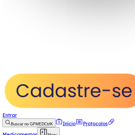
Entrar
Início
Protocolos
Buscar no GPMED
Ctrl
K
Medicamentos
Menu