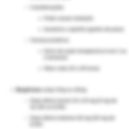
Considerações:
Pode causar sedação
Aumenta o apetite (ganho de peso)
Farmacocinética:
Início de ação terapêutica é em 1 ou
2 semanas
Meia-vida: 20 a 40 horas
Buspirona
comp. 5mg ou 10mg
Dose diária inicial: 10 a 15 mg (5 mg de
12/12h ou 8/8h)
Dose diária máxima: 60 mg (20 mg de
8/8h)