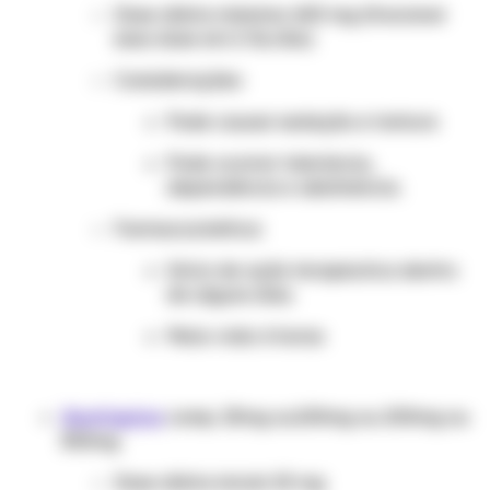
Dose diária máxima: 600 mg (fracionar
essa dose em 2-3x/dia)
Considerações:
Pode causar sedação e tontura
Pode ocorrer tolerância,
dependência e abstinência.
Farmacocinética:
Início de ação terapêutica dentro
de alguns dias.
Meia-vida: 6 horas
Quetiapina
comp. 25mg ou100mg ou 200mg ou
300mg
Dose diária inicial: 25 mg