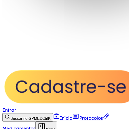
Entrar
Início
Protocolos
Buscar no GPMED
Ctrl
K
Medicamentos
Menu