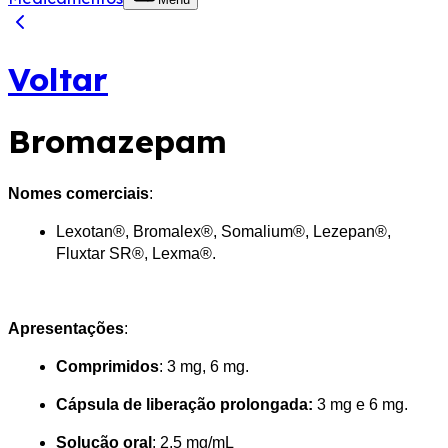
Voltar
Bromazepam
Nomes comerciais
:
Lexotan®, Bromalex®, Somalium®, Lezepan®, 
Fluxtar SR®, Lexma®.
Apresentações
:
Comprimidos
: 3 mg, 6 mg​.
Cápsula de liberação prolongada:
 3 mg e 6 mg.
Solução oral
: 2,5 mg/mL