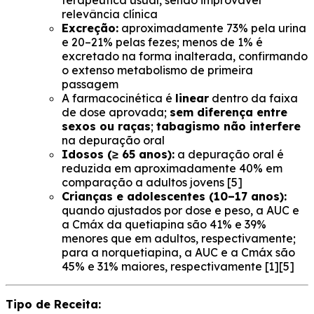
terapêutica usual, sendo improvável
relevância clínica
Excreção:
aproximadamente 73% pela urina
e 20–21% pelas fezes; menos de 1% é
excretado na forma inalterada, confirmando
o extenso metabolismo de primeira
passagem
A farmacocinética é
linear
dentro da faixa
de dose aprovada;
sem diferença entre
sexos ou raças
;
tabagismo não interfere
na depuração oral
Idosos (≥ 65 anos):
a depuração oral é
reduzida em aproximadamente 40% em
comparação a adultos jovens [5]
Crianças e adolescentes (10–17 anos):
quando ajustados por dose e peso, a AUC e
a Cmáx da quetiapina são 41% e 39%
menores que em adultos, respectivamente;
para a norquetiapina, a AUC e a Cmáx são
45% e 31% maiores, respectivamente [1][5]
Tipo de Receita: