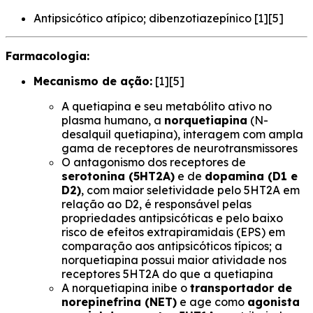
Antipsicótico atípico; dibenzotiazepínico [1][5]
Farmacologia:
Mecanismo de ação:
[1][5]
A quetiapina e seu metabólito ativo no
plasma humano, a
norquetiapina
(N-
desalquil quetiapina), interagem com ampla
gama de receptores de neurotransmissores
O antagonismo dos receptores de
serotonina (5HT2A)
e de
dopamina (D1 e
D2)
, com maior seletividade pelo 5HT2A em
relação ao D2, é responsável pelas
propriedades antipsicóticas e pelo baixo
risco de efeitos extrapiramidais (EPS) em
comparação aos antipsicóticos típicos; a
norquetiapina possui maior atividade nos
receptores 5HT2A do que a quetiapina
A norquetiapina inibe o
transportador de
norepinefrina (NET)
e age como
agonista