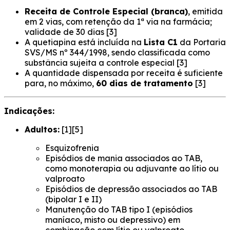
Receita de Controle Especial (branca)
, emitida
em 2 vias, com retenção da 1ª via na farmácia;
validade de 30 dias [3]
A quetiapina está incluída na
Lista C1
da Portaria
SVS/MS nº 344/1998, sendo classificada como
substância sujeita a controle especial [3]
A quantidade dispensada por receita é suficiente
para, no máximo,
60 dias de tratamento
[3]
Indicações:
Adultos:
[1][5]
Esquizofrenia
Episódios de mania associados ao TAB,
como monoterapia ou adjuvante ao lítio ou
valproato
Episódios de depressão associados ao TAB
(bipolar I e II)
Manutenção do TAB tipo I (episódios
maníaco, misto ou depressivo) em