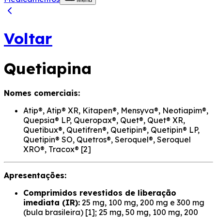
Voltar
Quetiapina
Nomes comerciais:
Atip®, Atip® XR, Kitapen®, Mensyva®, Neotiapim®,
Quepsia® LP, Queropax®, Quet®, Quet® XR,
Quetibux®, Quetifren®, Quetipin®, Quetipin® LP,
Quetipin® SO, Quetros®, Seroquel®, Seroquel
XRO®, Tracox® [2]
Apresentações:
Comprimidos revestidos de liberação
imediata (IR):
25 mg, 100 mg, 200 mg e 300 mg
(bula brasileira) [1]; 25 mg, 50 mg, 100 mg, 200