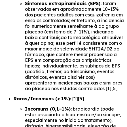
Sintomas extrapiramidais (EPS):
foram
observados em aproximadamente 10–13%
dos pacientes adultos com esquizofrenia em
ensaios controlados; entretanto, a incidência
foi numericamente semelhante à do grupo
placebo (em torno de 7–11%), indicando
baixa contribuição farmacológica atribuível
à quetiapina; esse perfil é consistente com o
maior índice de seletividade 5HT2A/D2 do
fármaco, que confere menor propensão a
EPS em comparação aos antipsicóticos
típicos; individualmente, os subtipos de EPS
(acatisia, tremor, parkinsonismo, eventos
distônicos, eventos discinéticos)
apresentaram incidências baixas e similares
ao placebo nos estudos controlados [1][5]
Raros/Incomuns (< 1%):
[1][5]
Incomuns (0,1–1%):
bradicardia (pode
estar associada a hipotensão e/ou síncope,
especialmente no início do tratamento),
disfagia, hipersensibilidade, elevação de