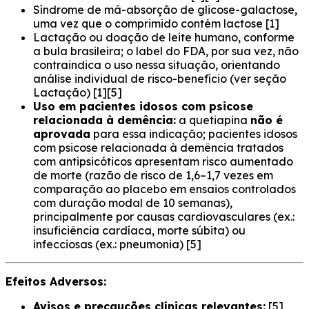
Síndrome de má-absorção de glicose-galactose,
uma vez que o comprimido contém lactose [1]
Lactação ou doação de leite humano, conforme
a bula brasileira; o label do FDA, por sua vez, não
contraindica o uso nessa situação, orientando
análise individual de risco-benefício (ver seção
Lactação) [1][5]
Uso em pacientes idosos com psicose
relacionada à demência:
a quetiapina
não é
aprovada
para essa indicação; pacientes idosos
com psicose relacionada à demência tratados
com antipsicóticos apresentam risco aumentado
de morte (razão de risco de 1,6–1,7 vezes em
comparação ao placebo em ensaios controlados
com duração modal de 10 semanas),
principalmente por causas cardiovasculares (ex.:
insuficiência cardíaca, morte súbita) ou
infecciosas (ex.: pneumonia) [5]
Efeitos Adversos:
Avisos e precauções clínicas relevantes:
[5]