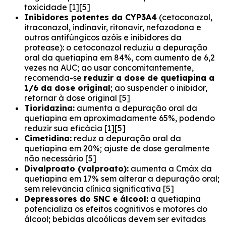
toxicidade [1][5]
Inibidores potentes da CYP3A4
(cetoconazol,
itraconazol, indinavir, ritonavir, nefazodona e
outros antifúngicos azóis e inibidores da
protease): o cetoconazol reduziu a depuração
oral da quetiapina em 84%, com aumento de 6,2
vezes na AUC; ao usar concomitantemente,
recomenda-se
reduzir a dose de quetiapina a
1/6 da dose original
; ao suspender o inibidor,
retornar à dose original [5]
Tioridazina:
aumenta a depuração oral da
quetiapina em aproximadamente 65%, podendo
reduzir sua eficácia [1][5]
Cimetidina:
reduz a depuração oral da
quetiapina em 20%; ajuste de dose geralmente
não necessário [5]
Divalproato (valproato):
aumenta a Cmáx da
quetiapina em 17% sem alterar a depuração oral;
sem relevância clínica significativa [5]
Depressores do SNC e álcool:
a quetiapina
potencializa os efeitos cognitivos e motores do
álcool; bebidas alcoólicas devem ser evitadas