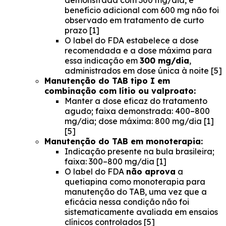
demonstrada com 300 mg/dia, e
benefício adicional com 600 mg não foi
observado em tratamento de curto
prazo [1]
O label do FDA estabelece a dose
recomendada e a dose máxima para
essa indicação em
300 mg/dia
,
administrados em dose única à noite [5]
Manutenção do TAB tipo I em
combinação com lítio ou valproato:
Manter a dose eficaz do tratamento
agudo; faixa demonstrada: 400–800
mg/dia; dose máxima: 800 mg/dia [1]
[5]
Manutenção do TAB em monoterapia:
Indicação presente na bula brasileira;
faixa: 300–800 mg/dia [1]
O label do FDA
não aprova
a
quetiapina como monoterapia para
manutenção do TAB, uma vez que a
eficácia nessa condição não foi
sistematicamente avaliada em ensaios
clínicos controlados [5]