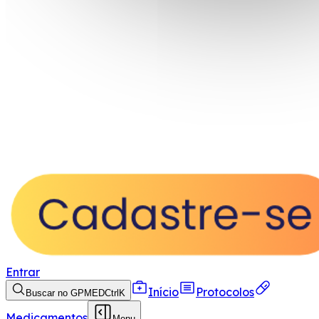
Entrar
Início
Protocolos
Buscar no GPMED
Ctrl
K
Medicamentos
Menu