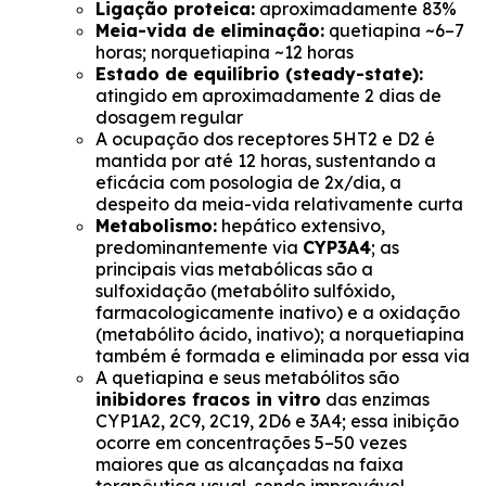
Ligação proteica:
aproximadamente 83%
Meia-vida de eliminação:
quetiapina ~6–7
horas; norquetiapina ~12 horas
Estado de equilíbrio (steady-state):
atingido em aproximadamente 2 dias de
dosagem regular
A ocupação dos receptores 5HT2 e D2 é
mantida por até 12 horas, sustentando a
eficácia com posologia de 2x/dia, a
despeito da meia-vida relativamente curta
Metabolismo:
hepático extensivo,
predominantemente via
CYP3A4
; as
principais vias metabólicas são a
sulfoxidação (metabólito sulfóxido,
farmacologicamente inativo) e a oxidação
(metabólito ácido, inativo); a norquetiapina
também é formada e eliminada por essa via
A quetiapina e seus metabólitos são
inibidores fracos in vitro
das enzimas
CYP1A2, 2C9, 2C19, 2D6 e 3A4; essa inibição
ocorre em concentrações 5–50 vezes
maiores que as alcançadas na faixa