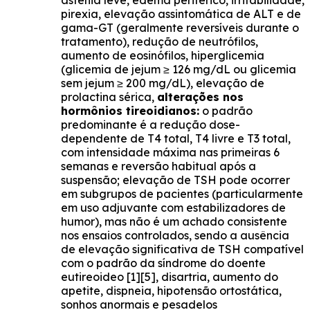
astenia leve, edema periférico, irritabilidade,
pirexia, elevação assintomática de ALT e de
gama-GT (geralmente reversíveis durante o
tratamento), redução de neutrófilos,
aumento de eosinófilos, hiperglicemia
(glicemia de jejum ≥ 126 mg/dL ou glicemia
sem jejum ≥ 200 mg/dL), elevação de
prolactina sérica,
alterações nos
hormônios tireoidianos:
o padrão
predominante é a redução dose-
dependente de T4 total, T4 livre e T3 total,
com intensidade máxima nas primeiras 6
semanas e reversão habitual após a
suspensão; elevação de TSH pode ocorrer
em subgrupos de pacientes (particularmente
em uso adjuvante com estabilizadores de
humor), mas não é um achado consistente
nos ensaios controlados, sendo a ausência
de elevação significativa de TSH compatível
com o padrão da síndrome do doente
eutireoideo [1][5], disartria, aumento do
apetite, dispneia, hipotensão ortostática,
sonhos anormais e pesadelos