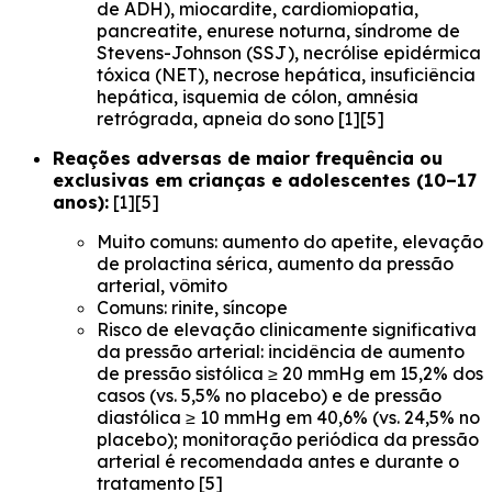
de ADH), miocardite, cardiomiopatia,
pancreatite, enurese noturna, síndrome de
Stevens-Johnson (SSJ), necrólise epidérmica
tóxica (NET), necrose hepática, insuficiência
hepática, isquemia de cólon, amnésia
retrógrada, apneia do sono [1][5]
Reações adversas de maior frequência ou
exclusivas em crianças e adolescentes (10–17
anos):
[1][5]
Muito comuns: aumento do apetite, elevação
de prolactina sérica, aumento da pressão
arterial, vômito
Comuns: rinite, síncope
Risco de elevação clinicamente significativa
da pressão arterial: incidência de aumento
de pressão sistólica ≥ 20 mmHg em 15,2% dos
casos (vs. 5,5% no placebo) e de pressão
diastólica ≥ 10 mmHg em 40,6% (vs. 24,5% no
placebo); monitoração periódica da pressão
arterial é recomendada antes e durante o
tratamento [5]