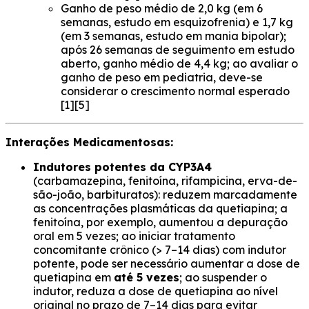
Ganho de peso médio de 2,0 kg (em 6
semanas, estudo em esquizofrenia) e 1,7 kg
(em 3 semanas, estudo em mania bipolar);
após 26 semanas de seguimento em estudo
aberto, ganho médio de 4,4 kg; ao avaliar o
ganho de peso em pediatria, deve-se
considerar o crescimento normal esperado
[1][5]
Interações Medicamentosas:
Indutores potentes da CYP3A4
(carbamazepina, fenitoína, rifampicina, erva-de-
são-joão, barbituratos): reduzem marcadamente
as concentrações plasmáticas da quetiapina; a
fenitoína, por exemplo, aumentou a depuração
oral em 5 vezes; ao iniciar tratamento
concomitante crônico (> 7–14 dias) com indutor
potente, pode ser necessário aumentar a dose de
quetiapina em
até 5 vezes
; ao suspender o
indutor, reduza a dose de quetiapina ao nível
original no prazo de 7–14 dias para evitar