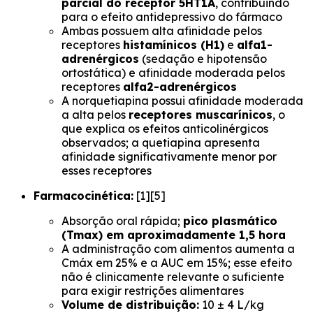
parcial do receptor 5HT1A
, contribuindo
para o efeito antidepressivo do fármaco
Ambas possuem alta afinidade pelos
receptores
histamínicos (H1)
e
alfa1-
adrenérgicos
(sedação e hipotensão
ortostática) e afinidade moderada pelos
receptores
alfa2-adrenérgicos
A norquetiapina possui afinidade moderada
a alta pelos
receptores muscarínicos
, o
que explica os efeitos anticolinérgicos
observados; a quetiapina apresenta
afinidade significativamente menor por
esses receptores
Farmacocinética:
[1][5]
Absorção oral rápida;
pico plasmático
(Tmax) em aproximadamente 1,5 hora
A administração com alimentos aumenta a
Cmáx em 25% e a AUC em 15%; esse efeito
não é clinicamente relevante o suficiente
para exigir restrições alimentares
Volume de distribuição:
10 ± 4 L/kg