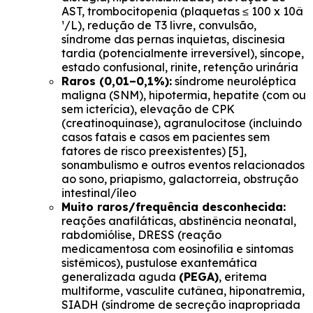
AST, trombocitopenia (plaquetas ≤ 100 x 10â
¹/L), redução de T3 livre, convulsão,
síndrome das pernas inquietas, discinesia
tardia (potencialmente irreversível), síncope,
estado confusional, rinite, retenção urinária
Raros (0,01–0,1%):
síndrome neuroléptica
maligna (SNM), hipotermia, hepatite (com ou
sem icterícia), elevação de CPK
(creatinoquinase), agranulocitose (incluindo
casos fatais e casos em pacientes sem
fatores de risco preexistentes) [5],
sonambulismo e outros eventos relacionados
ao sono, priapismo, galactorreia, obstrução
intestinal/íleo
Muito raros/frequência desconhecida:
reações anafiláticas, abstinência neonatal,
rabdomiólise, DRESS (reação
medicamentosa com eosinofilia e sintomas
sistêmicos), pustulose exantemática
generalizada aguda
(PEGA)
, eritema
multiforme, vasculite cutânea, hiponatremia,
SIADH (síndrome de secreção inapropriada