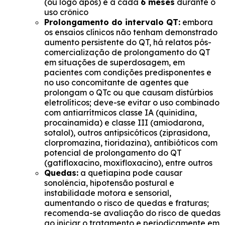
(ou logo após) e a cada
6 meses
durante o
uso crônico
Prolongamento do intervalo QT:
embora
os ensaios clínicos não tenham demonstrado
aumento persistente do QT, há relatos pós-
comercialização de prolongamento do QT
em situações de superdosagem, em
pacientes com condições predisponentes e
no uso concomitante de agentes que
prolongam o QTc ou que causam distúrbios
eletrolíticos; deve-se evitar o uso combinado
com antiarrítmicos classe IA (quinidina,
procainamida) e classe III (amiodarona,
sotalol), outros antipsicóticos (ziprasidona,
clorpromazina, tioridazina), antibióticos com
potencial de prolongamento do QT
(gatifloxacino, moxifloxacino), entre outros
Quedas:
a quetiapina pode causar
sonolência, hipotensão postural e
instabilidade motora e sensorial,
aumentando o risco de quedas e fraturas;
recomenda-se avaliação do risco de quedas
ao iniciar o tratamento e periodicamente em