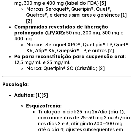
mg, 300 mg e 400 mg (label do FDA) [5]
Marcas: Seroquel®, Quetipin®, Quet®,
Quetros®, e demais similares e genéricos [1]
[2]
Comprimidos revestidos de liberação
prolongada (LP/XR):
50 mg, 200 mg, 300 mg e
400 mg
Marcas: Seroquel XRO®, Quetipin® LP, Quet®
XR, Atip® XR, Quepsia® LP, e outros [2]
Pó para reconstituição para suspensão oral:
12,5 mg/mL e 25 mg/mL
Marca: Quetipin® SO (Cristália) [2]
Posologia:
Adultos:
[1][5]
Esquizofrenia:
Titulação inicial: 25 mg 2x/dia (dia 1),
com aumentos de 25–50 mg 2 ou 3x/dia
nos dias 2 e 3, atingindo 300–400 mg
até o dia 4; ajustes subsequentes em