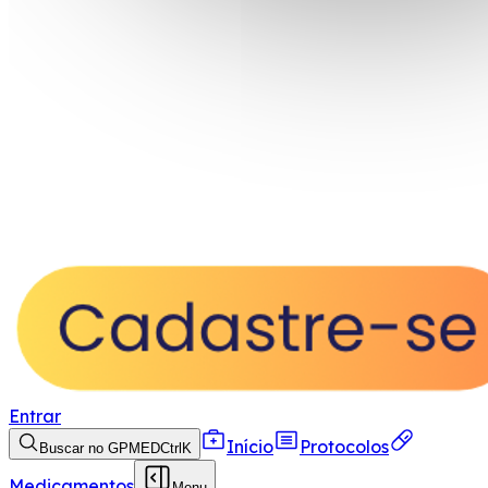
Entrar
Início
Protocolos
Buscar no GPMED
Ctrl
K
Medicamentos
Menu