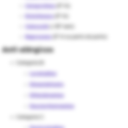
Cetoprofeno
(3º tri)
Diclofenaco
(3º tri)
Celecoxib
(> 30ª sem)
Naproxeno
(3º tri ou perto do parto)
Anti-alérgicos
Categoria B:
Loratadina
Dimenidrinato
Difenidramina
Dexclorfeniramina
Categoria C:
Desloratadina