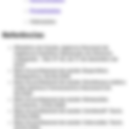
Prometazina
Hidroxizina
Referências
Ministério da Saúde, Agência Nacional de
Vigilância Sanitária. Resolução da Diretoria
Colegiada – Rdc Nº 60, de 17 de dezembro de
2010.
Bula do profissional de saúde: Ibuprofeno.
Medquímica. 06/06/2025.
Bula do profissional de saúde: Diclofenaco sódico.
União Química Farmacêutica Nacional S/A.
05/2025.
Bula do profissional de saúde: Nimesulida.
Eurofarma. 17/02/2025.
Bula do profissional de saúde: Cetofenid®. Teuto.
03/06/2025.
Bula do profissional de saúde: Celecoxibe. Teuto.
15/04/2025.