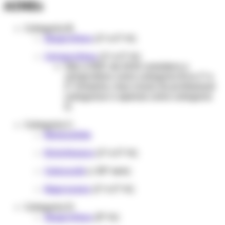
AINEs
Categoria B:
Ibuprofeno
(1º e 2º tri)
Cetoprofeno
(1º e 2º tri)
Obs: a RDC de 2010 considera o
cetoprofeno como categoria B no 1º e
2º trimestre, mas a bula do profissional
categoriza-o apenas como categoria
D.
Categoria C:
Nimesulida
Diclofenaco
(1º e 2º tri)
Celecoxib
(< 30ª sem)
Naproxeno
(1º e 2º tri)
Categoria D:
Ibuprofeno
(3º tri)