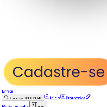
Entrar
Início
Protocolos
Buscar no GPMED
Ctrl
K
Medicamentos
Menu