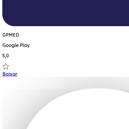
GPMED
Google Play
5,0
Baixar