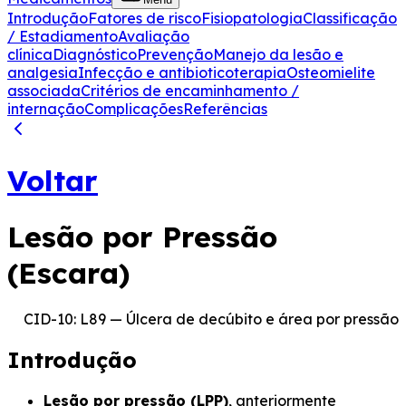
Introdução
Fatores de risco
Fisiopatologia
Classificação
/ Estadiamento
Avaliação
clínica
Diagnóstico
Prevenção
Manejo da lesão e
analgesia
Infecção e antibioticoterapia
Osteomielite
associada
Critérios de encaminhamento /
internação
Complicações
Referências
Voltar
Lesão por Pressão
(Escara)
CID-10: L89 — Úlcera de decúbito e área por pressão
Introdução
Lesão por pressão (LPP)
, anteriormente