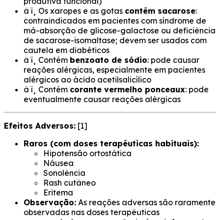
produtiva funcional)
â ï¸ Os xaropes e as gotas
contêm sacarose
:
contraindicados em pacientes com síndrome de
má-absorção de glicose-galactose ou deficiência
de sacarose-isomaltase; devem ser usados com
cautela em diabéticos
â ï¸ Contém
benzoato de sódio
: pode causar
reações alérgicas, especialmente em pacientes
alérgicos ao ácido acetilsalicílico
â ï¸ Contém
corante vermelho ponceaux
: pode
eventualmente causar reações alérgicas
Efeitos Adversos:
[1]
Raros (com doses terapêuticas habituais):
Hipotensão ortostática
Náusea
Sonolência
Rash cutâneo
Eritema
Observação:
As reações adversas são raramente
observadas nas doses terapêuticas