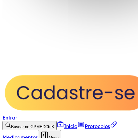
Entrar
Início
Protocolos
Buscar no GPMED
Ctrl
K
Medicamentos
Menu