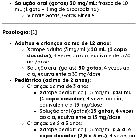
Solução oral (gotas) 30 mg/mL:
frasco de 10
mL
(1 gota = 1 mg de dropropizina)
Vibral® Gotas, Gotas Binelli®
Posologia:
[1]
Adultos e crianças acima de 12 anos:
Xarope adulto (3 mg/mL):
10 mL (1 copo
dosador)
, 4 vezes ao dia, equivalente a 30
mg/dose
Solução oral (gotas):
30 gotas
, 4 vezes ao
dia, equivalente a 30 mg/dose
Pediátrico (acima de 2 anos):
Crianças acima de 3 anos:
Xarope pediátrico (1,5 mg/mL):
10 mL
(1 copo dosador)
, 4 vezes ao dia,
equivalente a 15 mg/dose
Solução oral (gotas):
15 gotas
, 4 vezes
ao dia, equivalente a 15 mg/dose
Crianças de 2 a 3 anos:
Xarope pediátrico (1,5 mg/mL):
¼ a ½
copo dosador (2,5 a 5 mL)
, 4 vezes ao