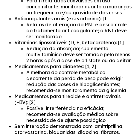
Foram relatadas convulsões em uso
concomitante; monitorar quanto a mudanças
na frequência e/ou gravidade das crises
Anticoagulantes orais (ex.: varfarina): [1]
Relatos de alteração do RNI e descontrole
do tratamento anticoagulante; o RNI deve
ser monitorado
Vitaminas lipossolúveis (D, E, betacaroteno): [1]
Redução da absorção; suplemento
multivitamínico deve ser tomado pelo menos
2 horas após a dose de orlistate ou ao deitar
Medicamentos para diabetes: [1, 2]
A melhora do controle metabólico
decorrente da perda de peso pode exigir
redução das doses de hipoglicemiantes;
recomenda-se monitoramento da glicemia
Medicamentos para tireoide e antirretrovirais
(HIV): [2]
Possível interferência na eficácia;
recomenda-se avaliação médica sobre
necessidade de ajuste posológico
Sem interação demonstrada com: amitriptilina,
atorvastatina, biguanidas, digoxina, fibratos,