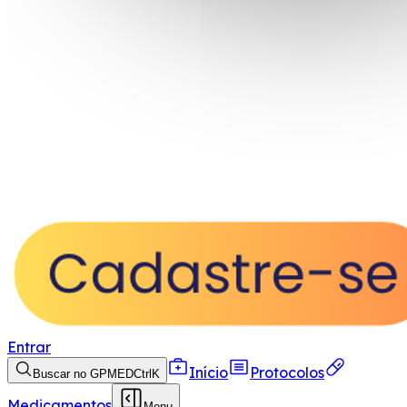
Entrar
Início
Protocolos
Buscar no GPMED
Ctrl
K
Medicamentos
Menu