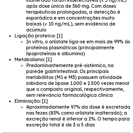
inalterado foram indetectáveis (< 5 ng/mL)
após dose única de 360 mg. Com doses
terapêuticas prolongadas, a detecção é
esporádica e em concentrações muito
baixas (< 10 ng/mL), sem evidência de
acúmulo
Ligação proteica: [1]
In vitro, o orlistate liga-se em mais de 99% às
proteínas plasmáticas (principalmente
lipoproteínas e albumina)
Metabolismo: [1]
Predominantemente pré-sistêmico, na
parede gastrintestinal. Os principais
metabólitos (M1 e M3) possuem atividade
inibidora de lipase 1.000 e 2.500 vezes menor
que o composto original, respectivamente,
sem relevância farmacológica clínica
Eliminação: [1]
Aproximadamente 97% da dose é excretada
nas fezes (83% como orlistate inalterado); a
excreção renal é inferior a 2%. O tempo para
excreção total é de 3 a 5 dias