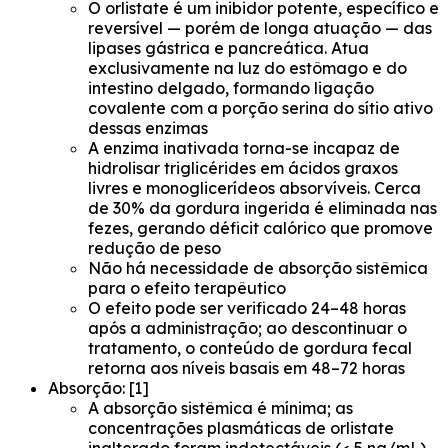
O orlistate é um inibidor potente, específico e
reversível — porém de longa atuação — das
lipases gástrica e pancreática. Atua
exclusivamente na luz do estômago e do
intestino delgado, formando ligação
covalente com a porção serina do sítio ativo
dessas enzimas
A enzima inativada torna-se incapaz de
hidrolisar triglicérides em ácidos graxos
livres e monoglicerídeos absorvíveis. Cerca
de 30% da gordura ingerida é eliminada nas
fezes, gerando déficit calórico que promove
redução de peso
Não há necessidade de absorção sistêmica
para o efeito terapêutico
O efeito pode ser verificado 24–48 horas
após a administração; ao descontinuar o
tratamento, o conteúdo de gordura fecal
retorna aos níveis basais em 48–72 horas
Absorção: [1]
A absorção sistêmica é mínima; as
concentrações plasmáticas de orlistate