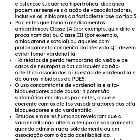
e estenose subaórtica hipertrófica idiopática
podem ser sensíveis à ação de vasodilatadores,
inclusive os inibidores da fosfodiesterase do tipo 5.
Pacientes que tomam medicamentos
antiarrítmicos Classe IA (por exemplo, quinidina e
procainamida) ou Classe III (por exemplo,
amiodarona e sotalol) ou aqueles com
prolongamento congênito do intervalo QT devem
evitar tomar vardenafila.
Há relatos de perda temporária da visão e de
casos de neuropatia óptica isquêmica não-
arterítica associados à ingestão de vardenafila e
de outros inibidores de PDE5.
O uso concomitante de vardenafila e alfa-
bloqueadores pode causar hipotensão
sintomática em alguns pacientes, o que é
coerente com os efeitos vasodilatadores dos alfa-
bloqueadores e da vardenafila.
Estudos em seres humanos revelaram que a
vardenafila não altera o tempo de sangramento
quando administrada isoladamente ou em
associação com o ácido acetilsalicílico.