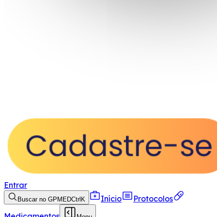
Entrar
Início
Protocolos
Buscar no GPMED
Ctrl
K
Medicamentos
Menu