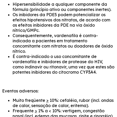
Hipersensibilidade a qualquer componente da
fórmula (princípio ativo ou componentes inertes).
Os inibidores da PDE5 podem potencializar os
efeitos hipotensivos dos nitratos, de acordo com
os efeitos inibidores da PDE na via óxido
nítrico/GMPc.
Consequentemente, vardenafila é contra-
indicada a pacientes em tratamento
concomitante com nitratos ou doadores de óxido
nítrico.
É contra-indicado o uso concomitante de
vardenafila e inibidores de protease do HIV,
como indinavir ou ritonavir, uma vez que estes são
potentes inibidores do citocromo CYP3A4.
Eventos adversos:
Muito freqüente
>
10%: cefaléia, rubor (incl. ondas
de calor, sensação de calor, eritema).
Frequente
>
1% a < 10%: vertigem, congestão
nasal (incl. edema das mucosas, rinite e rinorréia),