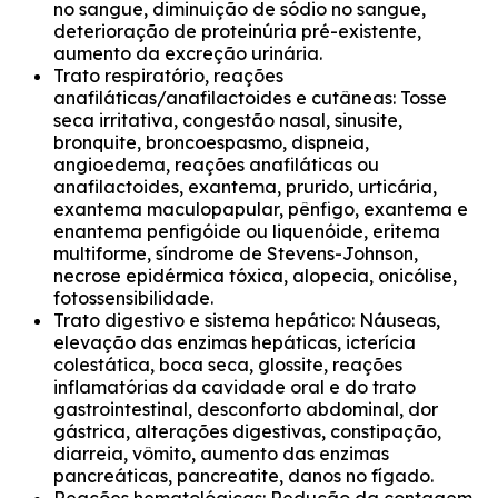
no sangue, diminuição de sódio no sangue,
deterioração de proteinúria pré-existente,
aumento da excreção urinária.
Trato respiratório, reações
anafiláticas/anafilactoides e cutâneas: Tosse
seca irritativa, congestão nasal, sinusite,
bronquite, broncoespasmo, dispneia,
angioedema, reações anafiláticas ou
anafilactoides, exantema, prurido, urticária,
exantema maculopapular, pênfigo, exantema e
enantema penfigóide ou liquenóide, eritema
multiforme, síndrome de Stevens-Johnson,
necrose epidérmica tóxica, alopecia, onicólise,
fotossensibilidade.
Trato digestivo e sistema hepático: Náuseas,
elevação das enzimas hepáticas, icterícia
colestática, boca seca, glossite, reações
inflamatórias da cavidade oral e do trato
gastrointestinal, desconforto abdominal, dor
gástrica, alterações digestivas, constipação,
diarreia, vômito, aumento das enzimas
pancreáticas, pancreatite, danos no fígado.