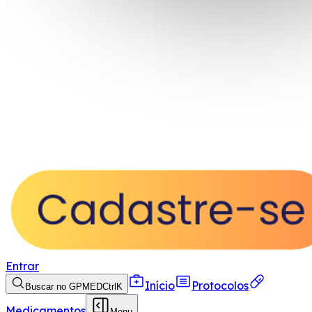
Entrar
Início
Protocolos
Buscar no GPMED
Ctrl
K
Medicamentos
Menu