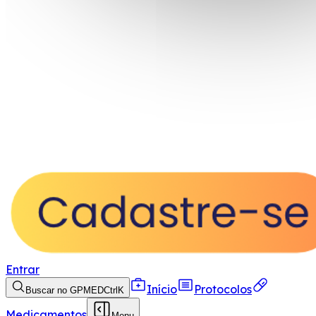
Entrar
Início
Protocolos
Buscar no GPMED
Ctrl
K
Medicamentos
Menu