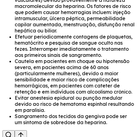
vasculares) devido provavelmente à natureza
macromolecular da heparina. Os fatores de risco
que podem causar hemorragias incluem: injeção
intramuscular, úlcera péptica, permeabilidade
capilar aumentada, menstruação, disfunção renal
hepática ou biliar.
Efetuar periodicamente contagens de plaquetas,
hematócrito e pesquisa de sangue oculto nas
fezes. Interromper imediatamente o tratamento
aos primeiros sinais de sangramento.
Cautela em pacientes em choque ou hipotensão
severa, em pacientes acima de 60 anos
(particularmente mulheres), devido a maior
sensibilidade e maior risco de complicações
hemorrágicas, em pacientes com cateter de
retenção e em indivíduos com alcoolismo crônico.
Evitar anestesia epidural ou punção medular
devido ao risco de hematoma espinhal resultando
em paralisia.
Sangramento dos tecidos da gengiva pode ser
um sintoma de sobredose da heparina.