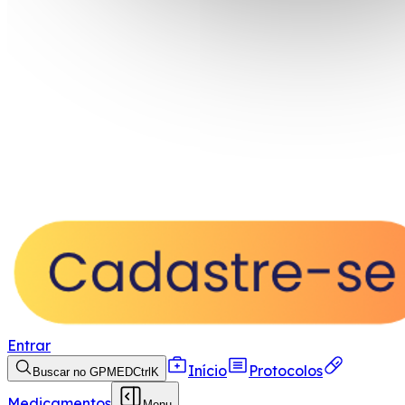
Entrar
Início
Protocolos
Buscar no GPMED
Ctrl
K
Medicamentos
Menu