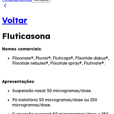
Voltar
Fluticasona
Nomes comerciais
:
Flixonase®, Plurair®, Fluticaps®, Flixotide diskus®,
Flixotide nebules®, Flixotide spray®, Flutivate®.
Apresentações
:
Suspensão nasal: 50 microgramas/dose.
Pó inalatório: 50 microgramas/dose ou 250
microgramas/dose.