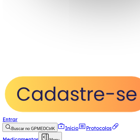
Entrar
Início
Protocolos
Buscar no GPMED
Ctrl
K
Medicamentos
Menu