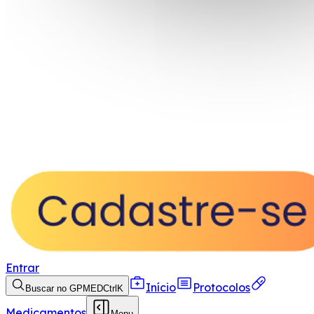
Entrar
Início
Protocolos
Buscar no GPMED
Ctrl
K
Medicamentos
Menu