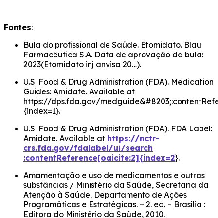
Fontes
:
Bula do profissional de Saúde. Etomidato. Blau
Farmacêutica S.A. Data de aprovação da bula:
2023​(Etomidato inj anvisa 20…).
U.S. Food & Drug Administration (FDA). Medication
Guides: Amidate. Available at
https://dps.fda.gov/medguide&#8203;:contentRefer
{index=1}.
U.S. Food & Drug Administration (FDA). FDA Label:
Amidate. Available at
https://nctr-
crs.fda.gov/fdalabel/ui/search​
:contentReference[oaicite:2]{index=2
}.
Amamentação e uso de medicamentos e outras
substâncias / Ministério da Saúde, Secretaria da
Atenção à Saúde, Departamento de Ações
Programáticas e Estratégicas. – 2. ed. – Brasília :
Editora do Ministério da Saúde, 2010.