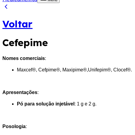
Voltar
Cefepime
Nomes comerciais
:
Maxcef®, Cefpime®, Maxipime®,Unifepim®, Clocef®.
Apresentações
:
Pó para solução injetável
: 1 g e 2 g​​.
Posologia
: