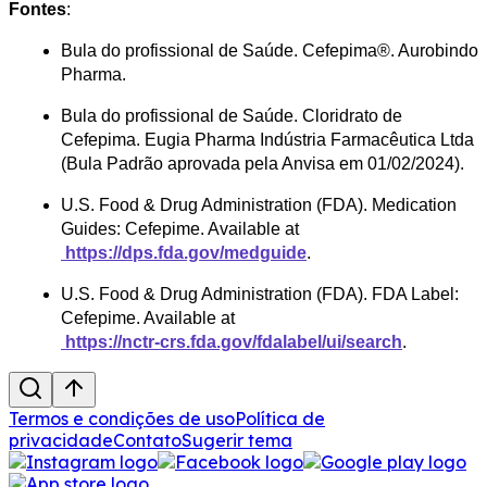
Fontes
:
Bula do profissional de Saúde. Cefepima®. Aurobindo 
Pharma​.
Bula do profissional de Saúde. Cloridrato de 
Cefepima. Eugia Pharma Indústria Farmacêutica Ltda 
(Bula Padrão aprovada pela Anvisa em 01/02/2024).
U.S. Food & Drug Administration (FDA). Medication 
Guides: Cefepime. Available at
 https://dps.fda.gov/medguide
.
U.S. Food & Drug Administration (FDA). FDA Label: 
Cefepime. Available at
 https://nctr-crs.fda.gov/fdalabel/ui/search
.
Termos e condições de uso
Política de
privacidade
Contato
Sugerir tema