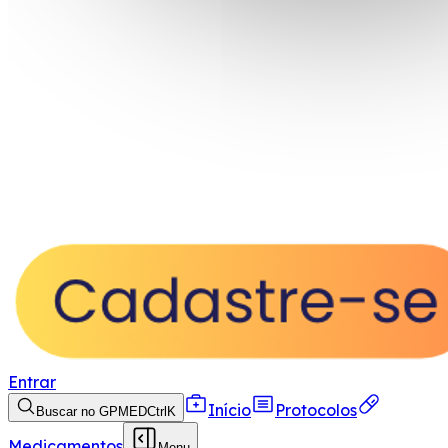
Entrar
Início
Protocolos
Buscar no GPMED
Ctrl
K
Medicamentos
Menu