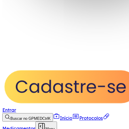
Entrar
Início
Protocolos
Buscar no GPMED
Ctrl
K
Medicamentos
Menu