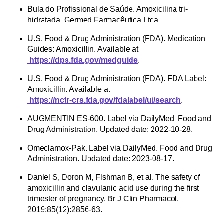
Bula do Profissional de Saúde. Amoxicilina tri-
hidratada. Germed Farmacêutica Ltda.
U.S. Food & Drug Administration (FDA). Medication 
Guides: Amoxicillin. Available at
 https://dps.fda.gov/medguide
.
U.S. Food & Drug Administration (FDA). FDA Label: 
Amoxicillin. Available at
 https://nctr-crs.fda.gov/fdalabel/ui/search
.
AUGMENTIN ES-600. Label via DailyMed. Food and 
Drug Administration. Updated date: 2022-10-28.
Omeclamox-Pak. Label via DailyMed. Food and Drug 
Administration. Updated date: 2023-08-17.
Daniel S, Doron M, Fishman B, et al. The safety of 
amoxicillin and clavulanic acid use during the first 
trimester of pregnancy. Br J Clin Pharmacol. 
2019;85(12):2856-63.