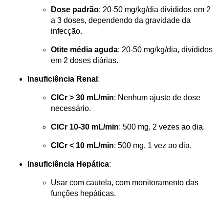
Dose padrão
: 20-50 mg/kg/dia divididos em 2 
a 3 doses, dependendo da gravidade da 
infecção.
Otite média aguda
: 20-50 mg/kg/dia, divididos 
em 2 doses diárias.
Insuficiência Renal
:
ClCr > 30 mL/min
: Nenhum ajuste de dose 
necessário.
ClCr 10-30 mL/min
: 500 mg, 2 vezes ao dia.
ClCr < 10 mL/min
: 500 mg, 1 vez ao dia.
Insuficiência Hepática
:
Usar com cautela, com monitoramento das 
funções hepáticas.