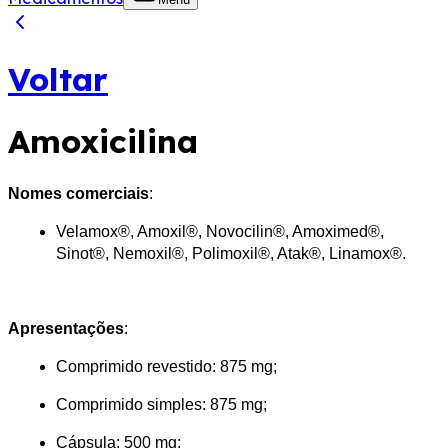
Voltar
Amoxicilina
Nomes comerciais
:
Velamox®, Amoxil®, Novocilin®, Amoximed®, 
Sinot®, Nemoxil®, Polimoxil®, Atak®, Linamox®.
Apresentações
:
Comprimido revestido: 875 mg;
Comprimido simples: 875 mg;
Cápsula: 500 mg;