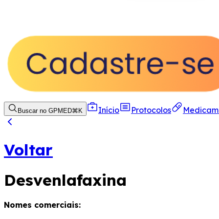
Início
Protocolos
Medicam
Buscar no GPMED
⌘
K
Voltar
Desvenlafaxina
Nomes comerciais: